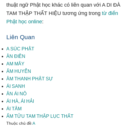
thuật ngữ Phật học khác có liên quan với A DI ĐÀ
TAM THẬP THẤT HIỆU tương ứng trong
từ điển
Phật học online
:
Liên Quan
A SÚC PHẬT
ÂN ĐIỀN
AM MÂY
ẤM HUYỄN
ÂM THANH PHẬT SỰ
ÁI SANH
ÂN ÁI NÔ
ÁI HÀ, ÁI HẢI
ÁI TÂM
ẨM TỬU TAM THẬP LỤC THẤT
Thuộc chủ đề:
A