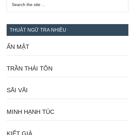
Sidebar
Search
the
chính
site
...
THUẬT NGỮ TRA NHIỀU
ẨN MẬT
TRẦN THÁI TÔN
SÃI VÃI
MINH HẠNH TÚC
KIẾT GIÀ