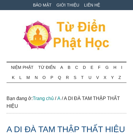
Skip
Skip
Bỏ
BẢO MẬT
GIỚI THIỆU
LIÊN HỆ
to
to
qua
main
secondary
primary
content
menu
sidebar
Từ
Tra
cứu
NIỆM PHẬT
TỪ ĐIỂN
A
B
C
D
E
F
G
H
I
điển
thuật
K
L
M
N
O
P
Q
R
S
T
U
V
X
Y
Z
ngữ
Phật
Phật
học
học
Bạn đang ở:
Trang chủ
/
A
/
A DI ĐÀ TAM THẬP THẤT
online
HIỆU
A DI ĐÀ TAM THẬP THẤT HIỆU