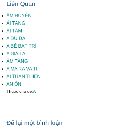
Liên Quan
ẤM HUYỄN
ÁI TĂNG
ÁI TÂM
A DU ĐA
A BỆ BẠT TRÍ
A GIÀ LA
ÂM TÀNG
A MA RA VA TI
ÁI THÂN THIÊN
AN ỔN
Thuộc chủ đề:
A
Reader
Để lại một bình luận