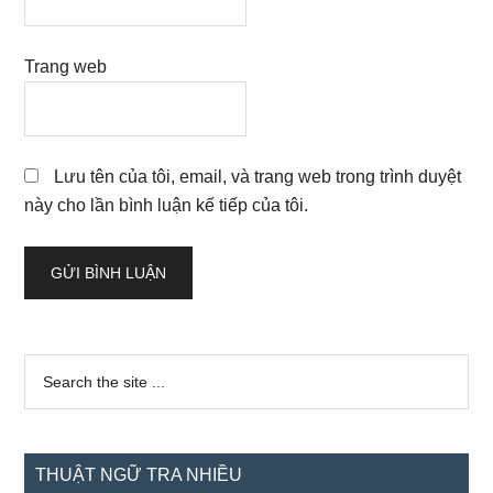
Trang web
Lưu tên của tôi, email, và trang web trong trình duyệt
này cho lần bình luận kế tiếp của tôi.
Sidebar
Search
the
chính
site
...
THUẬT NGỮ TRA NHIỀU