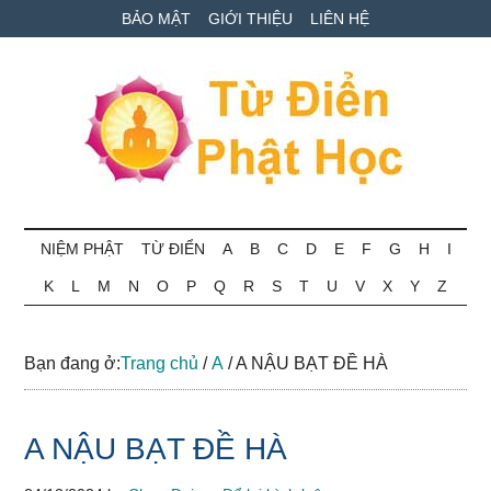
Skip
Skip
Bỏ
BẢO MẬT
GIỚI THIỆU
LIÊN HỆ
to
to
qua
main
secondary
primary
content
menu
sidebar
Từ
Tra
cứu
NIỆM PHẬT
TỪ ĐIỂN
A
B
C
D
E
F
G
H
I
điển
thuật
K
L
M
N
O
P
Q
R
S
T
U
V
X
Y
Z
ngữ
Phật
Phật
học
học
Bạn đang ở:
Trang chủ
/
A
/
A NẬU BẠT ĐỀ HÀ
online
A NẬU BẠT ĐỀ HÀ