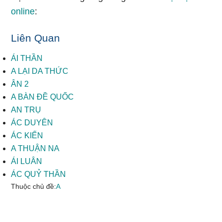
online
:
Liên Quan
ÁI THẦN
A LẠI DA THỨC
ÂN 2
A BÀN ĐỀ QUỐC
AN TRỤ
ÁC DUYÊN
ÁC KIẾN
A THUẬN NA
ÁI LUÂN
ÁC QUỶ THẦN
Thuộc chủ đề:
A