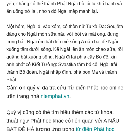
yếu, chẳng có thể thành Phật Ngài bỏ lối tu khổ hạnh và
ăn uống trở lại, nhơn đó Ngài mập mạnh lại.
Một hôm, Ngài đi vào xóm, cô thôn nữ Tu xà Đa: Soujâta
dâng cho Ngài món sữa nấu với bột và mật ong, đựng
trong bát. Ngài ôm bát đến mé sông A nậu bạt đề Ngài
xuống tắm dưới sông. Kế Ngài lên ăn món cháo sữa, rồi
quăng bát xuống sông. Ngài đi lại phía cây Bồ đề, xin
anh phát cỏ Kiết Tường: Svastika tám bó cỏ, Ngài trải
thành Bồ đoàn. Ngài nhập định, phá bọn Ma và thành
Phật.
Cảm ơn quý vị đã tra cứu Từ điển Phật học online
trên trang nhà
niemphat.vn
.
Quý vị cũng có thể tìm hiểu thêm các từ khóa,
thuật ngữ Phật học khác có liên quan với A NẬU
BẠT ĐỀ HÀ tương ứng trong
từ điển Phật học