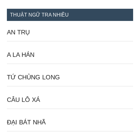
site
...
THUẬT NGỮ TRA NHIỀU
AN TRỤ
A LA HÁN
TỨ CHỦNG LONG
CÂU LÔ XÁ
ĐẠI BÁT NHÃ