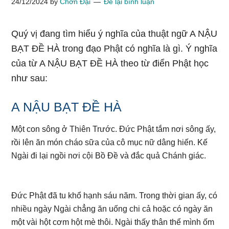
24/12/2024
by
Chơn Đại
Để lại bình luận
Quý vị đang tìm hiểu ý nghĩa của thuật ngữ A NẬU
BẠT ĐỀ HÀ trong đạo Phật có nghĩa là gì. Ý nghĩa
của từ A NẬU BẠT ĐỀ HÀ theo từ điển Phật học
như sau:
A NẬU BẠT ĐỀ HÀ
Một con sông ở Thiên Trước. Đức Phật tắm nơi sông ấy,
rồi lên ăn món cháo sữa của cô mục nữ dâng hiến. Kế
Ngài đi lại ngồi nơi cội Bồ Đề và đắc quả Chánh giác.
Đức Phật đã tu khổ hạnh sáu năm. Trong thời gian ấy, có
nhiều ngày Ngài chẳng ăn uống chi cả hoặc có ngày ăn
một vài hột cơm hột mè thôi. Ngài thấy thân thể mình ốm