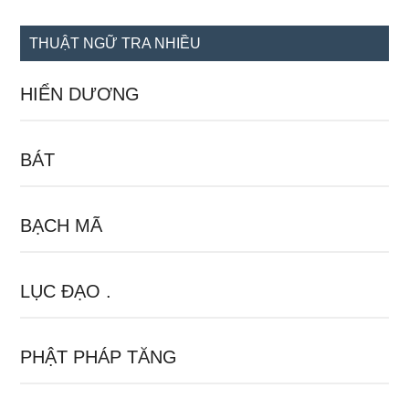
site
...
THUẬT NGỮ TRA NHIỀU
HIỂN DƯƠNG
BÁT
BẠCH MÃ
LỤC ĐẠO .
PHẬT PHÁP TĂNG