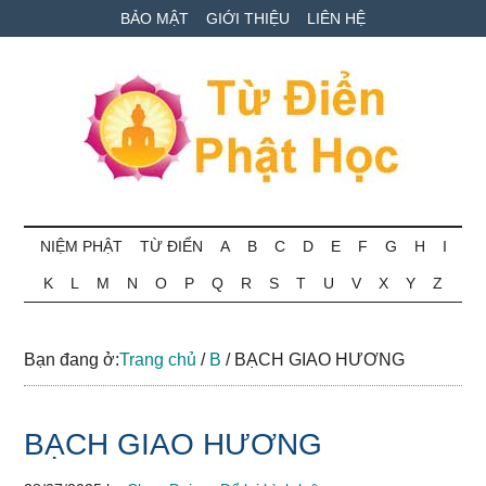
Skip
Skip
Bỏ
BẢO MẬT
GIỚI THIỆU
LIÊN HỆ
to
to
qua
main
secondary
primary
content
menu
sidebar
Từ
Tra
cứu
NIỆM PHẬT
TỪ ĐIỂN
A
B
C
D
E
F
G
H
I
điển
thuật
K
L
M
N
O
P
Q
R
S
T
U
V
X
Y
Z
ngữ
Phật
Phật
học
học
Bạn đang ở:
Trang chủ
/
B
/
BẠCH GIAO HƯƠNG
online
BẠCH GIAO HƯƠNG