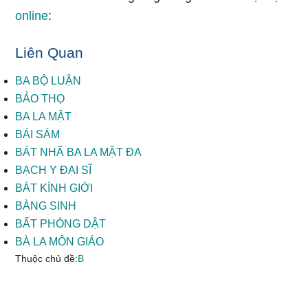
online
:
Liên Quan
BA BỘ LUẬN
BẢO THỌ
BA LA MẬT
BÁI SÁM
BÁT NHÃ BA LA MẬT ĐA
BẠCH Y ĐẠI SĨ
BÁT KÍNH GIỚI
BÀNG SINH
BẤT PHÓNG DẬT
BÀ LA MÔN GIÁO
Thuộc chủ đề:
B