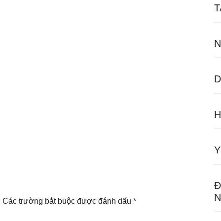
T
N
D
Y
Đ
N
.
Các trường bắt buộc được đánh dấu
*