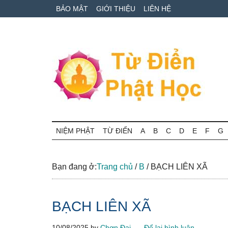
Skip
Skip
Bỏ
BẢO MẬT
GIỚI THIỆU
LIÊN HỆ
to
to
qua
main
secondary
primary
content
menu
sidebar
Từ
Tra
cứu
NIỆM PHẬT
TỪ ĐIỂN
A
B
C
D
E
F
G
điển
thuật
ngữ
Phật
Phật
Bạn đang ở:
Trang chủ
/
B
/
BẠCH LIÊN XÃ
học
học
online
BẠCH LIÊN XÃ
10/08/2025
by
Chơn Đại
Để lại bình luận