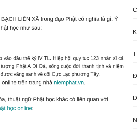
C
ữ BẠCH LIÊN XÃ trong đạo Phật có nghĩa là gì. Ý
hật học như sau:
K
T
p vào đầu thế kỷ IV TL. Hiệp hội quy tục 123 nhân sĩ cả
g tượng Phật A Di Đà, sống cuộc đời thanh tịnh và niệm
g được vãng sanh về cõi Cực Lạc phương Tây.
Đ
 online trên trang nhà
niemphat.vn
.
D
óa, thuật ngữ Phật học khác có liên quan với
hật học online
:
N