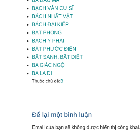
BA ĐẦU MA
BẠCH VÂN CƯ SĨ
BÁCH NHẤT VẬT
BÁCH ĐẠI KIẾP
BÁT PHONG
BẠCH Y PHÁI
BÁT PHƯỚC ĐIỀN
BẤT SANH, BẤT DIỆT
BA GIÁC NGỘ
BA LA DI
Thuộc chủ đề:
B
Reader
Để lại một bình luận
Interactions
Email của bạn sẽ không được hiển thị công khai