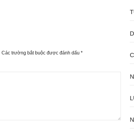
T
D
.
Các trường bắt buộc được đánh dấu
*
C
N
L
N