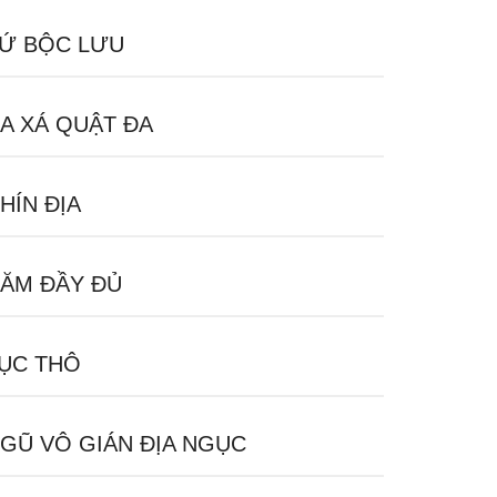
Ứ BỘC LƯU
A XÁ QUẬT ĐA
HÍN ĐỊA
ĂM ĐẦY ĐỦ
ỤC THÔ
GŨ VÔ GIÁN ĐỊA NGỤC