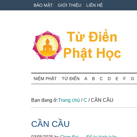
Skip
Skip
Bỏ
BẢO MẬT
GIỚI THIỆU
LIÊN HỆ
to
to
qua
main
secondary
primary
content
menu
sidebar
Từ
Tra
cứu
NIỆM PHẬT
TỪ ĐIỂN
A
B
C
D
E
F
G
điển
thuật
ngữ
Phật
Phật
Bạn đang ở:
Trang chủ
/
C
/
CẦN CẦU
học
học
online
CẦN CẦU
03/05/2025
by
Chơn Đại
Để lại bình luận