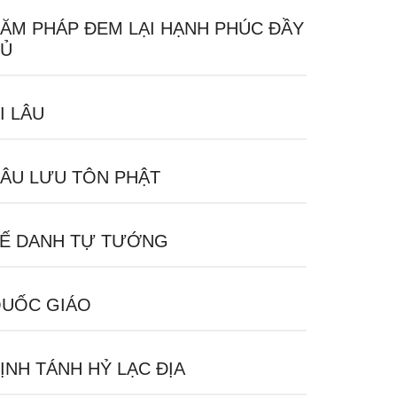
ĂM PHÁP ĐEM LẠI HẠNH PHÚC ĐẦY
Ủ
I LÂU
ÂU LƯU TÔN PHẬT
Ế DANH TỰ TƯỚNG
UỐC GIÁO
ỊNH TÁNH HỶ LẠC ĐỊA