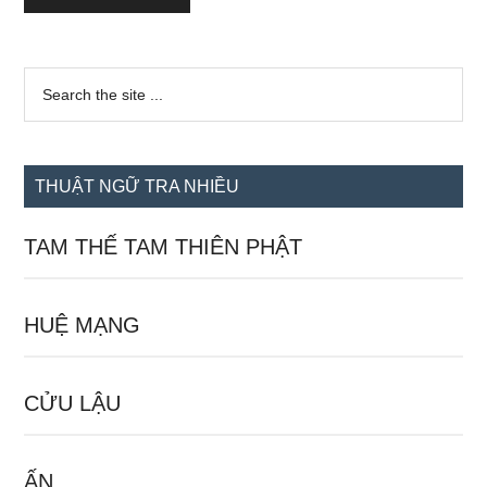
Sidebar
Search
the
chính
site
...
THUẬT NGỮ TRA NHIỀU
TAM THẾ TAM THIÊN PHẬT
HUỆ MẠNG
CỬU LẬU
ẤN