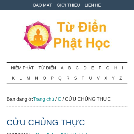
Skip
Skip
Bỏ
BẢO MẬT
GIỚI THIỆU
LIÊN HỆ
to
to
qua
main
secondary
primary
content
menu
sidebar
Từ
Tra
cứu
NIỆM PHẬT
TỪ ĐIỂN
A
B
C
D
E
F
G
H
I
điển
thuật
K
L
M
N
O
P
Q
R
S
T
U
V
X
Y
Z
ngữ
Phật
Phật
học
học
Bạn đang ở:
Trang chủ
/
C
/
CỬU CHỦNG THỰC
online
CỬU CHỦNG THỰC