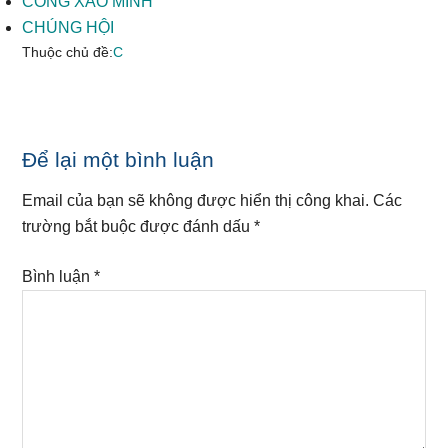
CÔNG XẢO MINH
CHÚNG HỘI
Thuộc chủ đề:
C
Reader
Để lại một bình luận
Interactions
Email của bạn sẽ không được hiển thị công khai.
Các
trường bắt buộc được đánh dấu
*
Bình luận
*