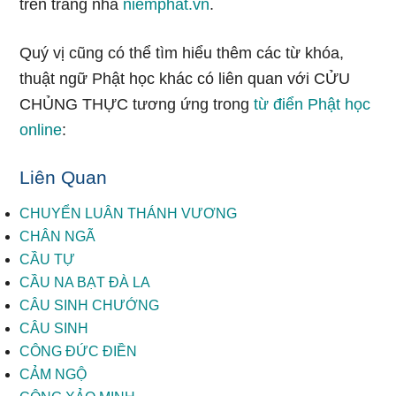
trên trang nhà
niemphat.vn
.
Quý vị cũng có thể tìm hiểu thêm các từ khóa,
thuật ngữ Phật học khác có liên quan với CỬU
CHỦNG THỰC tương ứng trong
từ điển Phật học
online
:
Liên Quan
CHUYỂN LUÂN THÁNH VƯƠNG
CHÂN NGÃ
CẦU TỰ
CẦU NA BẠT ĐÀ LA
CÂU SINH CHƯỚNG
CÂU SINH
CÔNG ĐỨC ĐIỀN
CẢM NGỘ