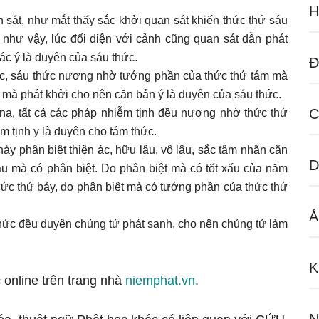
H
 sát, như mắt thấy sắc khởi quan sát khiến thức thứ sáu
ũng như vậy, lúc đối diện với cảnh cũng quan sát dẫn phát
tác ý là duyên của sáu thức.
Đ
ức, sáu thức nương nhờ tướng phần của thức thứ tám mà
 mà phát khởi cho nên căn bản ý là duyên của sáu thức.
C
 na, tất cả các pháp nhiễm tịnh đều nương nhờ thức thứ
 tịnh y là duyên cho tám thức.
 này phân biệt thiện ác, hữu lậu, vô lậu, sắc tâm nhãn căn
D
u mà có phân biệt. Do phân biệt mà có tốt xấu của năm
hức thứ bảy, do phân biệt mà có tướng phần của thức thứ
Á
thức đều duyên chủng tử phát sanh, cho nên chủng tử làm
K
 online trên trang nhà
niemphat.vn
.