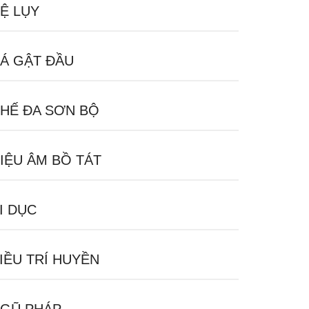
Ệ LỤY
Á GẬT ĐẦU
HẾ ĐA SƠN BỘ
IỆU ÂM BỒ TÁT
I DỤC
IỀU TRÍ HUYỀN