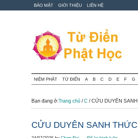
Skip
Skip
Bỏ
BẢO MẬT
GIỚI THIỆU
LIÊN HỆ
to
to
qua
main
secondary
primary
content
menu
sidebar
Từ
Tra
cứu
NIỆM PHẬT
TỪ ĐIỂN
A
B
C
D
E
F
G
điển
thuật
ngữ
Phật
Phật
Bạn đang ở:
Trang chủ
/
C
/
CỬU DUYÊN SANH
học
học
online
CỬU DUYÊN SANH THỨC
24/07/2026
by
Chơn Đại
Để lại bình luận