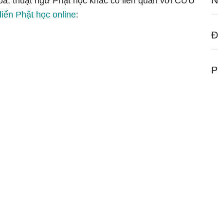
N
hóa, thuật ngữ Phật học khác có liên quan với CỬU
điển Phật học online
:
Đ
P