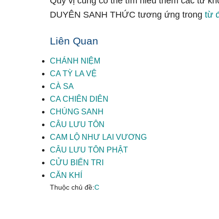
Quý vị cũng có thể tìm hiểu thêm các từ k
DUYÊN SANH THỨC tương ứng trong
từ 
Liên Quan
CHÁNH NIỆM
CA TỲ LA VỆ
CÀ SA
CA CHIÊN DIÊN
CHÚNG SANH
CÂU LƯU TÔN
CAM LỘ NHƯ LAI VƯƠNG
CÂU LƯU TÔN PHẬT
CỬU BIẾN TRI
CĂN KHÍ
Thuộc chủ đề:
C