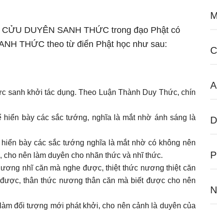
M
 ngữ CỬU DUYÊN SANH THỨC trong đạo Phật có
ANH THỨC theo từ điển Phật học như sau:
C
A
ức sanh khởi tác dụng. Theo Luận Thành Duy Thức, chín
ể hiển bày các sắc tướng, nghĩa là mắt nhờ ánh sáng là
D
 hiển bày các sắc tướng nghĩa là mắt nhờ có không nên
 cho nên làm duyên cho nhãn thức và nhĩ thức.
 nương nhĩ căn mà nghe được, thiệt thức nương thiệt căn
 được, thân thức nương thân căn mà biết được cho nên
N
àm đối tượng mới phát khởi, cho nên cảnh là duyên của