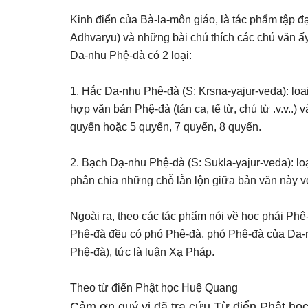
Kinh điển của Bà-la-môn giáo, là tác phẩm tập đại
Adhvaryu) và những bài chú thích các chú văn ấy
Da-nhu Phệ-đà có 2 loại:
1. Hắc Dạ-nhu Phệ-đà (S: Krsna-yajur-veda): loạ
hợp văn bản Phệ-đà (tán ca, tế từ, chú từ .v.v..)
quyển hoặc 5 quyển, 7 quyển, 8 quyển.
2. Bạch Dạ-nhu Phệ-đà (S: Sukla-yajur-veda): loạ
phân chia những chỗ lẫn lộn giữa bản văn này với
Ngoài ra, theo các tác phẩm nói về học phái Phệ-
Phệ-đà đều có phó Phệ-đà, phó Phệ-đà của Dạ-n
Phệ-đà), tức là luận Xạ Pháp.
Theo từ điển Phật học Huệ Quang
Cảm ơn quý vị đã tra cứu Từ điển Phật học