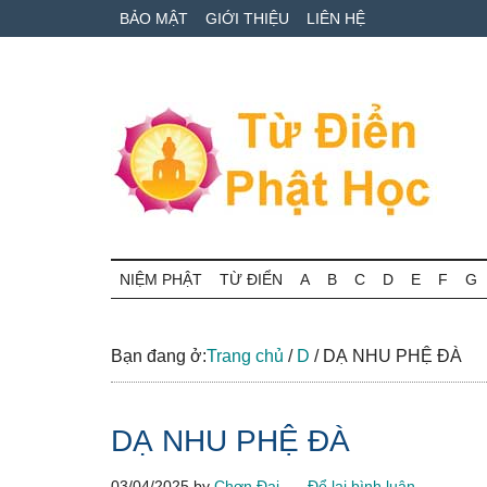
Skip
Skip
Bỏ
BẢO MẬT
GIỚI THIỆU
LIÊN HỆ
to
to
qua
main
secondary
primary
content
menu
sidebar
Từ
Tra
cứu
NIỆM PHẬT
TỪ ĐIỂN
A
B
C
D
E
F
G
điển
thuật
ngữ
Phật
Phật
Bạn đang ở:
Trang chủ
/
D
/
DẠ NHU PHỆ ĐÀ
học
học
online
DẠ NHU PHỆ ĐÀ
03/04/2025
by
Chơn Đại
Để lại bình luận