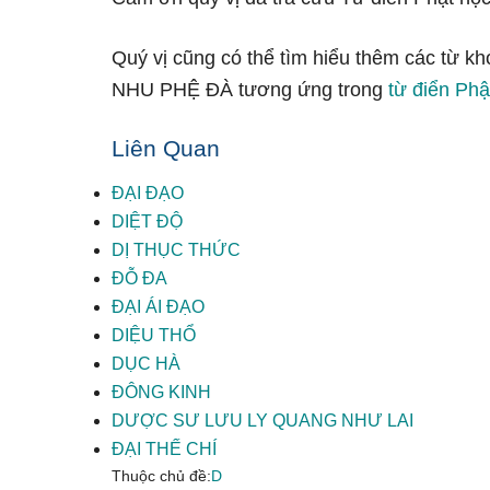
Quý vị cũng có thể tìm hiểu thêm các từ kh
NHU PHỆ ĐÀ tương ứng trong
từ điển Phậ
Liên Quan
ĐẠI ĐẠO
DIỆT ĐỘ
DỊ THỤC THỨC
ĐỖ ĐA
ĐẠI ÁI ĐẠO
DIỆU THỔ
DỤC HÀ
ĐÔNG KINH
DƯỢC SƯ LƯU LY QUANG NHƯ LAI
ĐẠI THẾ CHÍ
Thuộc chủ đề:
D