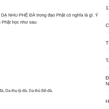
1
ữ DẠ NHU PHỆ ĐÀ trong đạo Phật có nghĩa là gì. Ý
 Phật học như sau:
C
T
T
Đ
N
à, Da-thụ-tỳ-đà, Da-thù Bệ-đà.
H