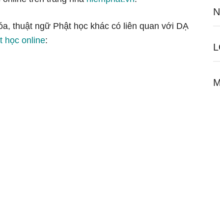
N
óa, thuật ngữ Phật học khác có liên quan với DẠ
t học online
:
L
M