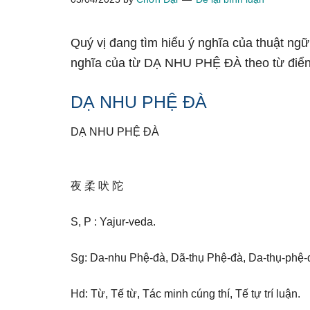
Quý vị đang tìm hiểu ý nghĩa của thuật ng
nghĩa của từ DẠ NHU PHỆ ĐÀ theo từ điển
DẠ NHU PHỆ ĐÀ
DẠ NHU PHỆ ĐÀ
夜 柔 吠 陀
S, P : Yajur-veda.
Sg: Da-nhu Phệ-đà, Dã-thụ Phệ-đà, Da-thụ-phệ-đ
Hd: Từ, Tế từ, Tác minh cúng thí, Tế tự trí luận.