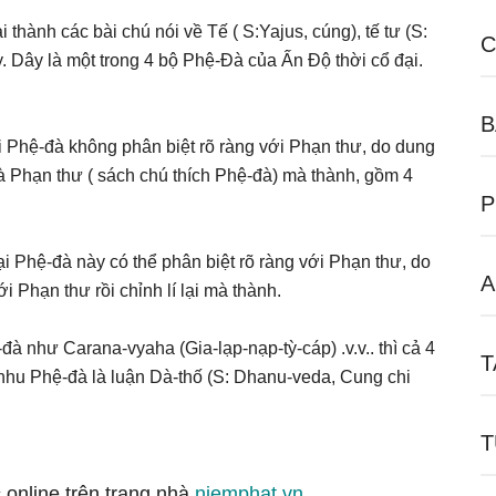
 thành các bài chú nói về Tế ( S:Yajus, cúng), tế tư (S:
C
. Dây là một trong 4 bộ Phệ-Đà của Ấn Độ thời cổ đại.
B
i Phệ-đà không phân biệt rõ ràng với Phạn thư, do dung
 và Phạn thư ( sách chú thích Phệ-đà) mà thành, gồm 4
P
i Phệ-đà này có thể phân biệt rõ ràng với Phạn thư, do
A
 Phạn thư rồi chỉnh lí lại mà thành.
đà như Carana-vyaha (Gia-lạp-nạp-tỳ-cáp) .v.v.. thì cả 4
T
hu Phệ-đà là luận Dà-thố (S: Dhanu-veda, Cung chi
T
 online trên trang nhà
niemphat.vn
.