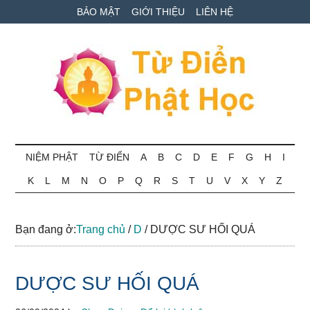
Skip
Skip
Bỏ
BẢO MẬT
GIỚI THIỆU
LIÊN HỆ
to
to
qua
main
secondary
primary
content
menu
sidebar
Từ
Tra
cứu
NIỆM PHẬT
TỪ ĐIỂN
A
B
C
D
E
F
G
H
I
điển
thuật
K
L
M
N
O
P
Q
R
S
T
U
V
X
Y
Z
ngữ
Phật
Phật
học
học
Bạn đang ở:
Trang chủ
/
D
/
DƯỢC SƯ HỐI QUÁ
online
DƯỢC SƯ HỐI QUÁ