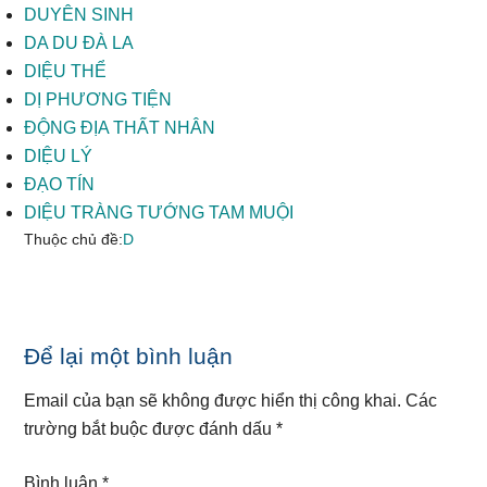
DUYÊN SINH
DA DU ĐÀ LA
DIỆU THỂ
DỊ PHƯƠNG TIỆN
ĐỘNG ĐỊA THẤT NHÂN
DIỆU LÝ
ĐẠO TÍN
DIỆU TRÀNG TƯỚNG TAM MUỘI
Thuộc chủ đề:
D
Reader
Để lại một bình luận
Interactions
Email của bạn sẽ không được hiển thị công khai.
Các
trường bắt buộc được đánh dấu
*
Bình luận
*