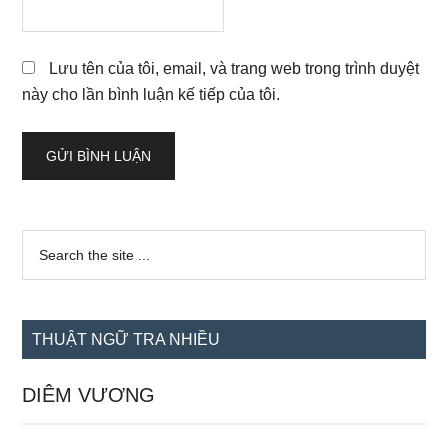
Lưu tên của tôi, email, và trang web trong trình duyệt
này cho lần bình luận kế tiếp của tôi.
Sidebar
Search
the
chính
site
...
THUẬT NGỮ TRA NHIỀU
DIÊM VƯƠNG