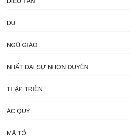
DIÊU TẦN
DU
NGŨ GIÁO
NHẤT ĐẠI SỰ NHƠN DUYÊN
THẬP TRIỀN
ÁC QUỶ
MÃ TỔ