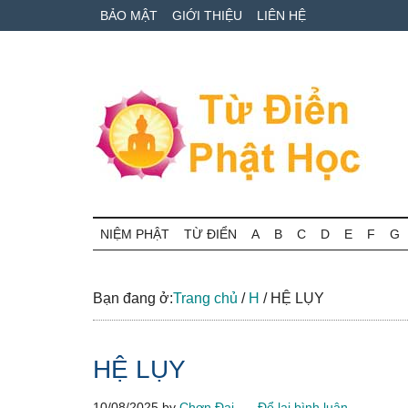
Skip
Skip
Bỏ
BẢO MẬT
GIỚI THIỆU
LIÊN HỆ
to
to
qua
main
secondary
primary
content
menu
sidebar
Từ
Tra
cứu
NIỆM PHẬT
TỪ ĐIỂN
A
B
C
D
E
F
G
điển
thuật
ngữ
Phật
Phật
Bạn đang ở:
Trang chủ
/
H
/
HỆ LỤY
học
học
online
HỆ LỤY
10/08/2025
by
Chơn Đại
Để lại bình luận