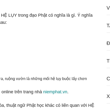
V
 HỆ LỤY trong đạo Phật có nghĩa là gì. Ý nghĩa
sau:
T
Đ
T
C
ữa, ruộng vườn là những mối hệ lụy buộc lấy chơn
 online trên trang nhà
niemphat.vn
.
X
óa, thuật ngữ Phật học khác có liên quan với HỆ