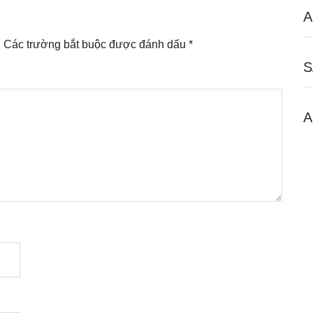
A
.
Các trường bắt buộc được đánh dấu
*
S
A