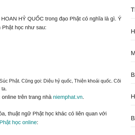
T
gữ HOAN HỶ QUỐC trong đạo Phật có nghĩa là gì. Ý
 Phật học như sau:
H
M
B
 Súc Phật. Cũng gọi: Diệu hỷ quốc, Thiện khoái quốc. Cõi
 ta.
H
 online trên trang nhà
niemphat.vn
.
óa, thuật ngữ Phật học khác có liên quan với
B
 Phật học online
: