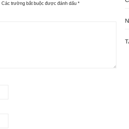
C
.
Các trường bắt buộc được đánh dấu
*
N
T