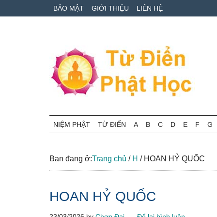
Skip
Skip
Bỏ
BẢO MẬT
GIỚI THIỆU
LIÊN HỆ
to
to
qua
main
secondary
primary
content
menu
sidebar
Từ
Tra
cứu
NIỆM PHẬT
TỪ ĐIỂN
A
B
C
D
E
F
G
điển
thuật
ngữ
Phật
Phật
Bạn đang ở:
Trang chủ
/
H
/
HOAN HỶ QUỐC
học
học
online
HOAN HỶ QUỐC
23/03/2026
by
Chơn Đại
Để lại bình luận