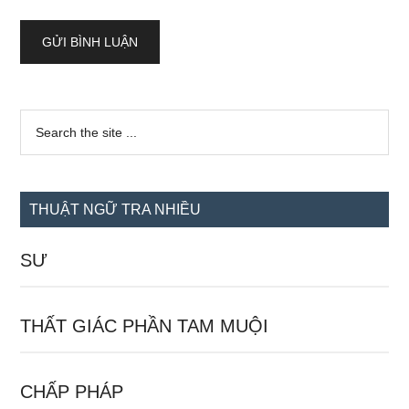
Sidebar
Search
the
chính
site
...
THUẬT NGỮ TRA NHIỀU
SƯ
THẤT GIÁC PHẦN TAM MUỘI
CHẤP PHÁP