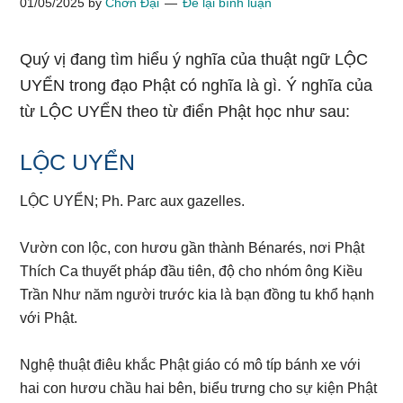
01/05/2025
by
Chơn Đại
Để lại bình luận
Quý vị đang tìm hiểu ý nghĩa của thuật ngữ LỘC
UYỂN trong đạo Phật có nghĩa là gì. Ý nghĩa của
từ LỘC UYỂN theo từ điển Phật học như sau:
LỘC UYỂN
LỘC UYỂN; Ph. Parc aux gazelles.
Vườn con lộc, con hươu gần thành Bénarés, nơi Phật
Thích Ca thuyết pháp đầu tiên, độ cho nhóm ông Kiều
Trần Như năm người trước kia là bạn đồng tu khổ hạnh
với Phật.
Nghệ thuật điêu khắc Phật giáo có mô típ bánh xe với
hai con hươu chầu hai bên, biểu trưng cho sự kiện Phật