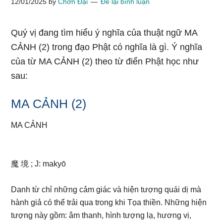
12/01/2025
by
Chơn Đại
Để lại bình luận
Quý vị đang tìm hiểu ý nghĩa của thuật ngữ MA
CẢNH (2) trong đạo Phật có nghĩa là gì. Ý nghĩa
của từ MA CẢNH (2) theo từ điển Phật học như
sau:
MA CẢNH (2)
MA CẢNH
魔 境 ; J: makyō
Danh từ chỉ những cảm giác và hiện tượng quái dị mà
hành giả có thể trải qua trong khi Tọa thiền. Những hiện
tượng này gồm: âm thanh, hình tượng lạ, hương vị,