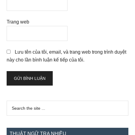
Trang web
Lưu tên của tôi, email, và trang web trong trình duyệt
này cho lần bình luận kế tiếp của tôi.
Sidebar
Search
the
chính
site
...
THUẬT NGỮ TRA NHIỀU