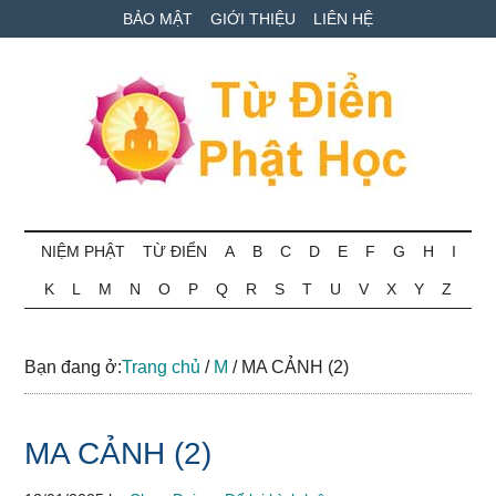
Skip
Skip
Bỏ
BẢO MẬT
GIỚI THIỆU
LIÊN HỆ
to
to
qua
main
secondary
primary
content
menu
sidebar
Từ
Tra
cứu
NIỆM PHẬT
TỪ ĐIỂN
A
B
C
D
E
F
G
H
I
điển
thuật
K
L
M
N
O
P
Q
R
S
T
U
V
X
Y
Z
ngữ
Phật
Phật
học
học
Bạn đang ở:
Trang chủ
/
M
/
MA CẢNH (2)
online
MA CẢNH (2)