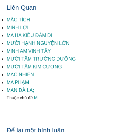
Liên Quan
MẶC TÍCH
MINH LỢI
MA HA KIỀU ĐÀM DI
MƯỜI HẠNH NGUYỆN LỚN
MINH AM VINH TÂY
MƯỜI TÂM TRƯỞNG DƯỠNG
MƯỜI TÂM KIM CƯƠNG
MẶC NHIÊN
MA PHẠM
MẠN ĐÀ LA;
Thuộc chủ đề:
M
Reader
Để lại một bình luận