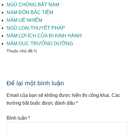
NGŨ CHỦNG BẤT NAM
NAM ĐỐN BẮC TIỆM
NĂM UẾ NHIỄM
NGŨ LOẠI THUYẾT PHÁP
NĂM LỢI ÍCH CỦA ĐI KINH HÀNH
NĂM DỤC TRƯỞNG DƯỠNG
Thuộc chủ đề:
N
Reader
Để lại một bình luận
Interactions
Email của bạn sẽ không được hiển thị công khai.
Các
trường bắt buộc được đánh dấu
*
Bình luận
*