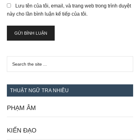
Lưu tên của tôi, email, và trang web trong trình duyệt
này cho lần bình luận kế tiếp của tôi.
Sidebar
Search
the
chính
site
...
THUẬT NGỮ TRA NHIỀU
PHẠM ÂM
KIẾN ĐẠO