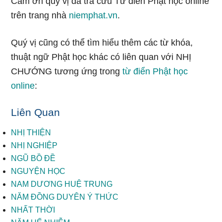
Cảm ơn quý vị đã tra cứu Từ điển Phật học online
trên trang nhà
niemphat.vn
.
Quý vị cũng có thể tìm hiểu thêm các từ khóa,
thuật ngữ Phật học khác có liên quan với NHỊ
CHƯỚNG tương ứng trong
từ điển Phật học
online
:
Liên Quan
NHỊ THIỆN
NHỊ NGHIỆP
NGŨ BỒ ĐỀ
NGUYỆN HỌC
NAM DƯƠNG HUỆ TRUNG
NĂM ĐỒNG DUYÊN Ý THỨC
NHẤT THỜI