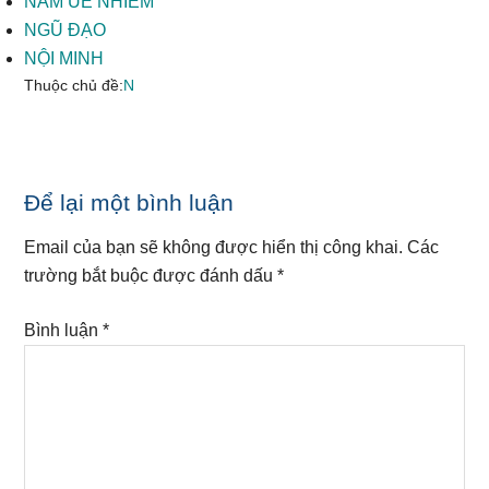
NĂM UẾ NHIỄM
NGŨ ĐẠO
NỘI MINH
Thuộc chủ đề:
N
Reader
Để lại một bình luận
Interactions
Email của bạn sẽ không được hiển thị công khai.
Các
trường bắt buộc được đánh dấu
*
Bình luận
*