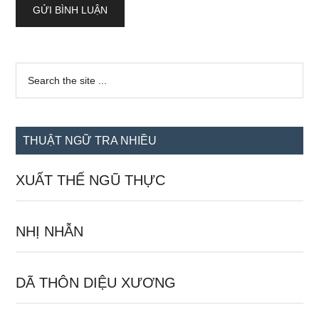
Sidebar
Search
the
chính
site
...
THUẬT NGỮ TRA NHIỀU
XUẤT THẾ NGŨ THỰC
NHỊ NHẪN
DÃ THÔN DIỆU XƯƠNG