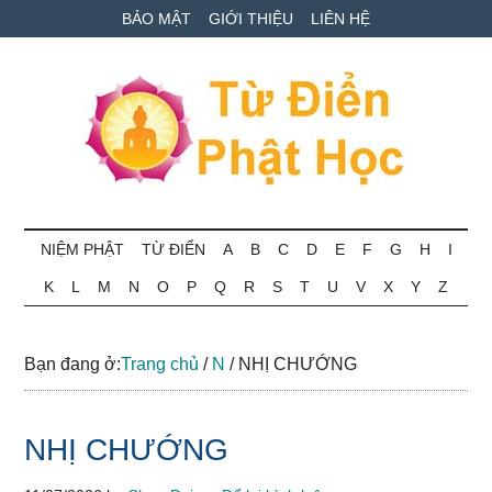
Skip
Skip
Bỏ
BẢO MẬT
GIỚI THIỆU
LIÊN HỆ
to
to
qua
main
secondary
primary
content
menu
sidebar
Từ
Tra
cứu
NIỆM PHẬT
TỪ ĐIỂN
A
B
C
D
E
F
G
H
I
điển
thuật
K
L
M
N
O
P
Q
R
S
T
U
V
X
Y
Z
ngữ
Phật
Phật
học
học
Bạn đang ở:
Trang chủ
/
N
/
NHỊ CHƯỚNG
online
NHỊ CHƯỚNG