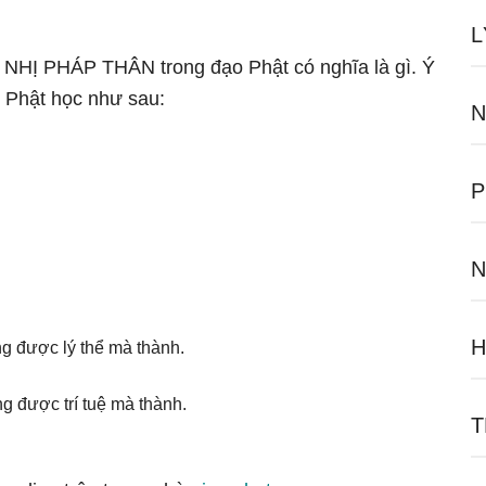
L
ữ NHỊ PHÁP THÂN trong đạo Phật có nghĩa là gì. Ý
 Phật học như sau:
N
P
N
ng được lý thể mà thành.
ng được trí tuệ mà thành.