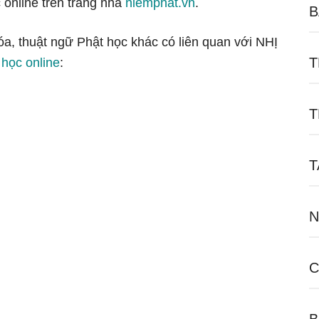
 online trên trang nhà
niemphat.vn
.
B
óa, thuật ngữ Phật học khác có liên quan với NHỊ
T
 học online
:
T
T
N
C