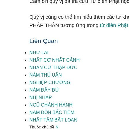
Cảm ơn quý vị đã tra cứu Từ điển Phật học
Quý vị cũng có thể tìm hiểu thêm các từ kh
PHÁP THÂN tương ứng trong
từ điển Phật
Liên Quan
NHƯ LAI
NHẤT CƠ NHẤT CẢNH
NHÀN CƯ THẬP ĐỨC
NĂM THỦ UẨN
NGHIỆP CHƯỚNG
NĂM ĐẦY ĐỦ
NHỊ NHẬP
NGŨ CHÁNH HẠNH
NAM ĐỐN BẮC TIỆM
NHẤT TÂM BẤT LOẠN
Thuộc chủ đề:
N