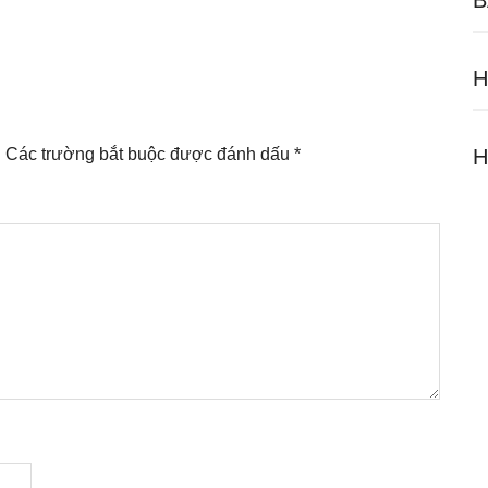
B
H
.
Các trường bắt buộc được đánh dấu
*
H