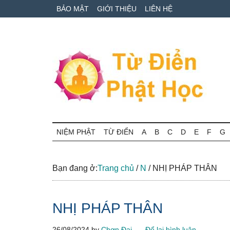
Skip
Skip
Bỏ
BẢO MẬT
GIỚI THIỆU
LIÊN HỆ
to
to
qua
main
secondary
primary
content
menu
sidebar
Từ
Tra
cứu
NIỆM PHẬT
TỪ ĐIỂN
A
B
C
D
E
F
G
điển
thuật
ngữ
Phật
Phật
Bạn đang ở:
Trang chủ
/
N
/
NHỊ PHÁP THÂN
học
học
online
NHỊ PHÁP THÂN
26/08/2024
by
Chơn Đại
Để lại bình luận