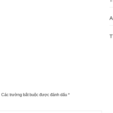
T
A
T
.
Các trường bắt buộc được đánh dấu
*