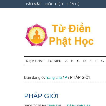
Skip
Skip
Bỏ
BẢO MẬT
GIỚI THIỆU
LIÊN HỆ
to
to
qua
main
secondary
primary
content
menu
sidebar
Từ
Tra
cứu
NIỆM PHẬT
TỪ ĐIỂN
A
B
C
D
E
F
G
điển
thuật
ngữ
Phật
Phật
Bạn đang ở:
Trang chủ
/
P
/
PHÁP GIỚI
học
học
online
PHÁP GIỚI
30/06/2025
by
Chơn Đại
Để lại bình luận