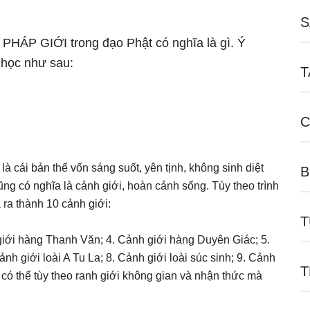
S
ữ PHÁP GIỚI trong đạo Phật có nghĩa là gì. Ý
 học như sau:
T
C
à cái bản thể vốn sáng suốt, yên tịnh, không sinh diệt
B
ng có nghĩa là cảnh giới, hoàn cảnh sống. Tùy theo trình
 ra thành 10 cảnh giới:
T
 giới hàng Thanh Văn; 4. Cảnh giới hàng Duyên Giác; 5.
ảnh giới loài A Tu La; 8. Cảnh giới loài súc sinh; 9. Cảnh
T
ại có thể tùy theo ranh giới không gian và nhận thức mà