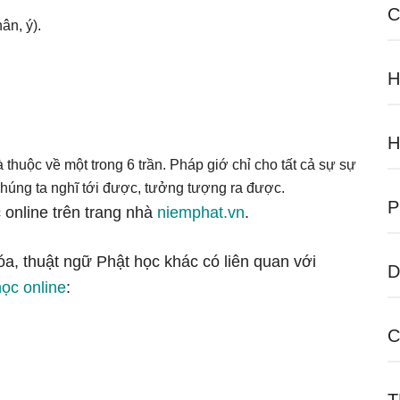
C
hân, ý).
H
H
à thuộc về một trong 6 trần. Pháp giớ chỉ cho tất cả sự sự
 chúng ta nghĩ tới được, tưởng tượng ra được.
P
 online trên trang nhà
niemphat.vn
.
óa, thuật ngữ Phật học khác có liên quan với
D
học online
:
C