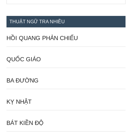
the
chính
site
...
THUẬT NGỮ TRA NHIỀU
HỒI QUANG PHẢN CHIẾU
QUỐC GIÁO
BA ĐƯỜNG
KỴ NHẬT
BÁT KIỀN ĐỘ