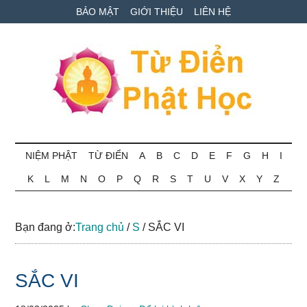
Skip
Skip
Bỏ
BẢO MẬT
GIỚI THIỆU
LIÊN HỆ
to
to
qua
main
secondary
primary
content
menu
sidebar
Từ
Tra
cứu
NIỆM PHẬT
TỪ ĐIỂN
A
B
C
D
E
F
G
H
I
điển
thuật
K
L
M
N
O
P
Q
R
S
T
U
V
X
Y
Z
ngữ
Phật
Phật
học
học
Bạn đang ở:
Trang chủ
/
S
/
SẮC VI
online
SẮC VI