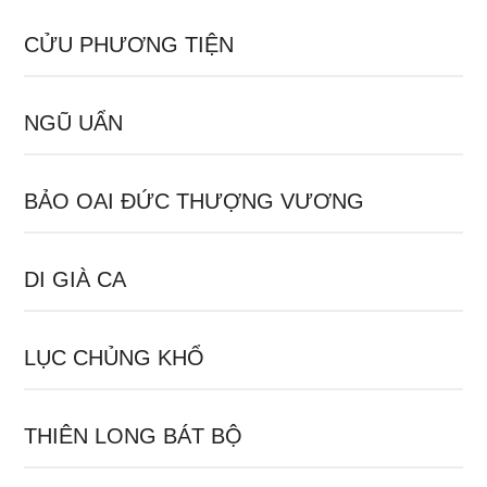
CỬU PHƯƠNG TIỆN
NGŨ UẨN
BẢO OAI ĐỨC THƯỢNG VƯƠNG
DI GIÀ CA
LỤC CHỦNG KHỔ
THIÊN LONG BÁT BỘ