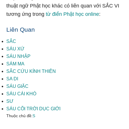
thuật ngữ Phật học khác có liên quan với SẮC VI
tương ứng trong
từ điển Phật học online
:
Liên Quan
SẮC
SÁU XỨ
SÁU NHẬP
SÁM MA
SẮC CỨU KÍNH THIÊN
SA DI
SÁU GIẶC
SÁU CÁI KHÓ
SƯ
SÁU CÕI TRỜI DỤC GIỚI
Thuộc chủ đề:
S