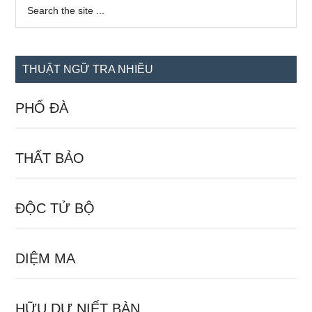
Sidebar
Search
the
chính
site
...
THUẬT NGỮ TRA NHIỀU
PHỔ ĐÀ
THẤT BẢO
ĐỘC TỬ BỘ
DIỆM MA
HỮU DƯ NIẾT BÀN