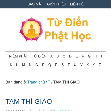
Skip
Skip
Bỏ
BẢO MẬT
GIỚI THIỆU
LIÊN HỆ
to
to
qua
main
secondary
primary
content
menu
sidebar
Từ
Tra
cứu
NIỆM PHẬT
TỪ ĐIỂN
A
B
C
D
E
F
G
H
I
điển
thuật
K
L
M
N
O
P
Q
R
S
T
U
V
X
Y
Z
ngữ
Phật
Phật
học
học
Bạn đang ở:
Trang chủ
/
T
/
TAM THÌ GIÁO
online
TAM THÌ GIÁO