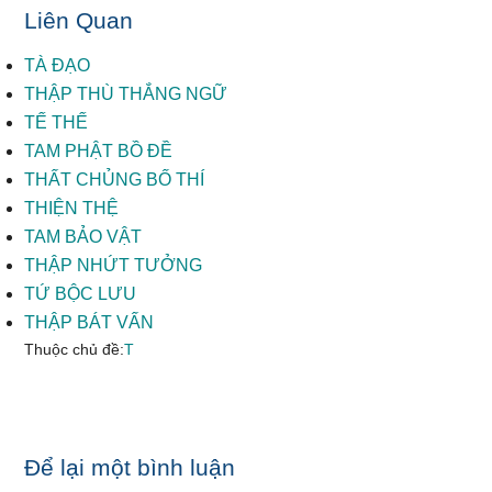
Liên Quan
TÀ ĐẠO
THẬP THÙ THẮNG NGỮ
TẾ THẾ
TAM PHẬT BỒ ĐỀ
THẤT CHỦNG BỐ THÍ
THIỆN THỆ
TAM BẢO VẬT
THẬP NHỨT TƯỞNG
TỨ BỘC LƯU
THẬP BÁT VẤN
Thuộc chủ đề:
T
Reader
Để lại một bình luận