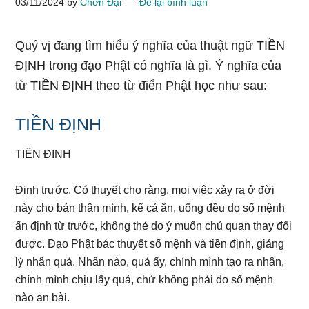
03/11/2024
by
Chơn Đại
Để lại bình luận
Quý vị đang tìm hiểu ý nghĩa của thuật ngữ TIỀN
ĐỊNH trong đạo Phật có nghĩa là gì. Ý nghĩa của
từ TIỀN ĐỊNH theo từ điển Phật học như sau:
TIỀN ĐỊNH
TIỀN ĐỊNH
Định trước. Có thuyết cho rằng, mọi việc xảy ra ở đời
này cho bản thân mình, kể cả ăn, uống đều do số mệnh
ấn định từ trước, không thẻ do ý muốn chủ quan thay đổi
được. Đạo Phật bác thuyết số mệnh và tiền định, giảng
lý nhân quả. Nhân nào, quả ấy, chính mình tạo ra nhân,
chính mình chịu lấy quả, chứ không phải do số mệnh
nào an bài.