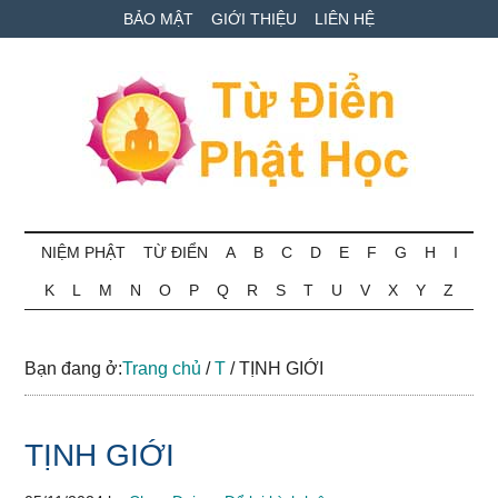
Skip
Skip
Bỏ
BẢO MẬT
GIỚI THIỆU
LIÊN HỆ
to
to
qua
main
secondary
primary
content
menu
sidebar
Từ
Tra
cứu
NIỆM PHẬT
TỪ ĐIỂN
A
B
C
D
E
F
G
H
I
điển
thuật
K
L
M
N
O
P
Q
R
S
T
U
V
X
Y
Z
ngữ
Phật
Phật
học
học
Bạn đang ở:
Trang chủ
/
T
/
TỊNH GIỚI
online
TỊNH GIỚI