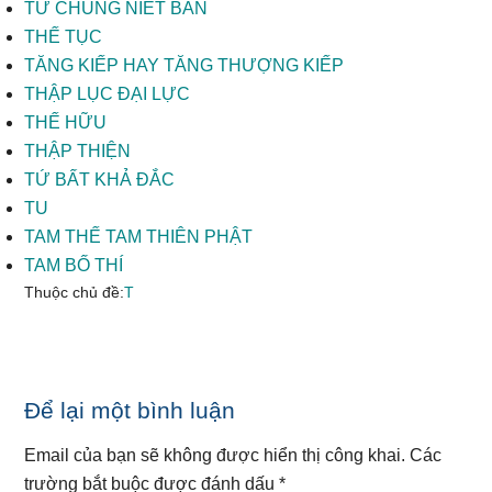
TỨ CHỦNG NIẾT BÀN
THẾ TỤC
TĂNG KIẾP HAY TĂNG THƯỢNG KIẾP
THẬP LỤC ĐẠI LỰC
THẾ HỮU
THẬP THIỆN
TỨ BẤT KHẢ ĐẮC
TU
TAM THẾ TAM THIÊN PHẬT
TAM BỐ THÍ
Thuộc chủ đề:
T
Reader
Để lại một bình luận
Interactions
Email của bạn sẽ không được hiển thị công khai.
Các
trường bắt buộc được đánh dấu
*