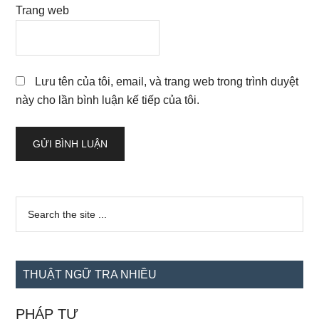
Trang web
Lưu tên của tôi, email, và trang web trong trình duyệt
này cho lần bình luận kế tiếp của tôi.
Sidebar
Search
the
chính
site
...
THUẬT NGỮ TRA NHIỀU
PHÁP TỰ