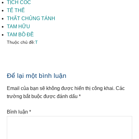
TỊCH CỐC
TẾ THẾ
THẤT CHỦNG TÁNH
TAM HỮU
TAM BỒ ĐỀ
Thuộc chủ đề:
T
Reader
Để lại một bình luận
Interactions
Email của bạn sẽ không được hiển thị công khai.
Các
trường bắt buộc được đánh dấu
*
Bình luận
*