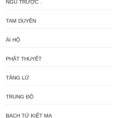
NGŨ TRƯỢC .
TAM DUYÊN
ÁI HỘ
PHẬT THUYẾT
TĂNG LỮ
TRUNG ĐỘ
BẠCH TỨ KIẾT MA