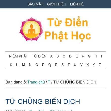
Skip
Skip
Bỏ
BẢO MẬT
GIỚI THIỆU
LIÊN HỆ
to
to
qua
main
secondary
primary
content
menu
sidebar
Từ
Tra
cứu
NIỆM PHẬT
TỪ ĐIỂN
A
B
C
D
E
F
G
H
I
điển
thuật
K
L
M
N
O
P
Q
R
S
T
U
V
X
Y
Z
ngữ
Phật
Phật
học
học
Bạn đang ở:
Trang chủ
/
T
/
TỨ CHỦNG BIẾN DỊCH
online
TỨ CHỦNG BIẾN DỊCH