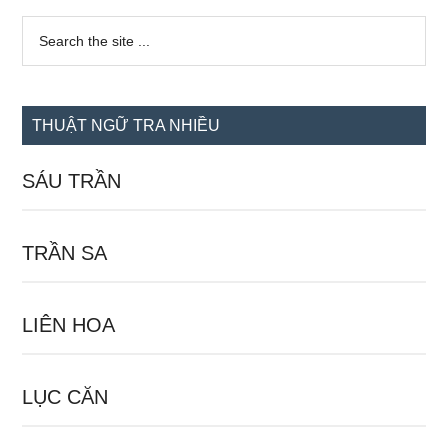
Sidebar
Search
the
chính
site
...
THUẬT NGỮ TRA NHIỀU
SÁU TRẦN
TRẦN SA
LIÊN HOA
LỤC CĂN