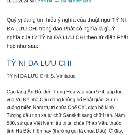
10/12/2024
by
Chơn Đại
Để lại bình luận
Quý vị đang tìm hiểu ý nghĩa của thuật ngữ TỲ NI
ĐA LƯU CHI trong đạo Phật có nghĩa là gì. Ý
nghĩa của từ TỲ NI ĐA LƯU CHI theo từ điển Phật
học như sau:
TỲ NI ĐA LƯU CHI
TỲ NI ĐA LƯU CHI; S. Vinitaruci
Cao tăng Ấn Độ, đến Trung Hoa vào năm 574, gặp lúc
vua Vũ Đế nhà Chu đang khủng bố Phật giáo. Sư đi
xuống miền Nam trụ trì chùa Chế Chỉ, dịch bộ kinh
Tượng đầu tinh xá từ chữ Sanskrit sang chữ Hán. Năm
580, sư qua Việt Nam, trụ trì tại chùa Pháp Vân, thuộc
tỉnh Hà Bắc hiện nay (thường gọi là chùa Dâu). Ở đây,