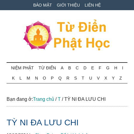
Skip
Skip
Bỏ
BẢO MẬT
GIỚI THIỆU
LIÊN HỆ
to
to
qua
main
secondary
primary
content
menu
sidebar
Từ
Tra
cứu
NIỆM PHẬT
TỪ ĐIỂN
A
B
C
D
E
F
G
H
I
điển
thuật
K
L
M
N
O
P
Q
R
S
T
U
V
X
Y
Z
ngữ
Phật
Phật
học
học
Bạn đang ở:
Trang chủ
/
T
/
TỲ NI ĐA LƯU CHI
online
TỲ NI ĐA LƯU CHI