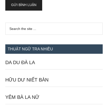
Sidebar
Search
the
chính
site
...
THUẬT NGỮ TRA NHIỀU
DA DU ĐÀ LA
HỮU DƯ NIẾT BÀN
YÊM BÀ LA NỮ