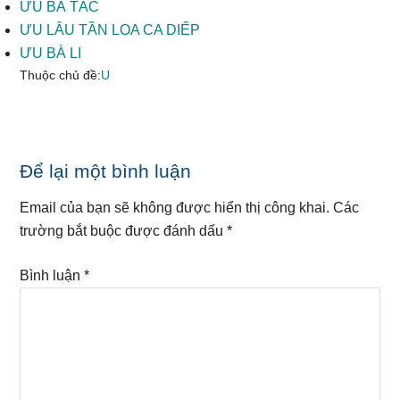
ƯU BÀ TẮC
ƯU LÂU TẦN LOA CA DIẾP
ƯU BÀ LI
Thuộc chủ đề:
U
Reader
Để lại một bình luận
Interactions
Email của bạn sẽ không được hiển thị công khai.
Các
trường bắt buộc được đánh dấu
*
Bình luận
*