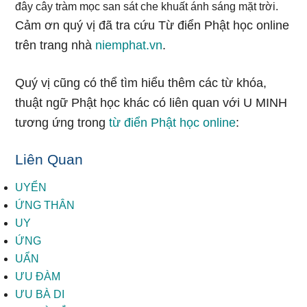
đây cây tràm mọc san sát che khuất ánh sáng mặt trời.
Cảm ơn quý vị đã tra cứu Từ điển Phật học online
trên trang nhà
niemphat.vn
.
Quý vị cũng có thể tìm hiểu thêm các từ khóa,
thuật ngữ Phật học khác có liên quan với U MINH
tương ứng trong
từ điển Phật học online
:
Liên Quan
UYỂN
ỨNG THÂN
UY
ỨNG
UẨN
ƯU ĐÀM
ƯU BÀ DI