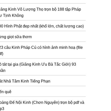
iảng Kinh Vô Lượng Thọ trọn bộ 188 tập Pháp
ư Tịnh Không
00 Hình Phật đẹp nhất (khổ lớn, chất lượng cao)
ừng giọt sữa thơm
23 câu Kinh Pháp Cú có hình ảnh minh hoạ (file
f)
 tát tại gia (Giảng Kinh Ưu Bà Tắc Giới) 93
hần
át Nhã Tâm Kinh Tiếng Phạn
ến quê
oàng Đế Nội Kinh (Chơn Nguyên) trọn bộ pdf và
p3