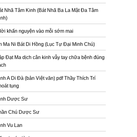
át Nhã Tâm Kinh (Bát Nhã Ba La Mật Đa Tâm
inh)
 lời khấn nguyện vào mỗi sớm mai
n Ma Ni Bát Di Hồng (Lục Tự Đại Minh Chú)
ập Đạt Ma dịch cân kinh vẫy tay chữa bệnh đúng
ách
inh A Di Đà (bản Việt văn) pdf Thầy Thích Trí
hoát tụng
inh Dược Sư
hần Chú Dược Sư
inh Vu Lan