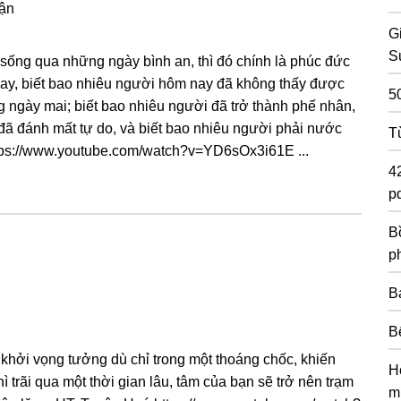
uận
G
S
sống qua những ngày bình an, thì đó chính là phúc đức
ay, biết bao nhiêu người hôm nay đã không thấy được
5
 ngày mai; biết bao nhiêu người đã trở thành phế nhân,
đã đánh mất tự do, và biết bao nhiêu người phải nước
T
ttps://www.youtube.com/watch?v=YD6sOx3i61E ...
4
pd
Bồ
p
B
B
khởi vọng tưởng dù chỉ trong một thoáng chốc, khiến
H
hì trãi qua một thời gian lâu, tâm của bạn sẽ trở nên trạm
m