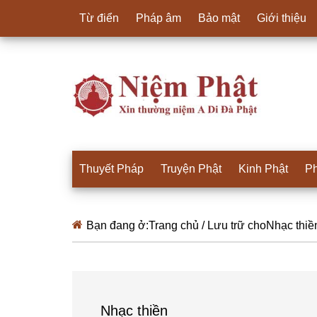
Từ điển
Pháp âm
Bảo mật
Giới thiệu
Thuyết Pháp
Truyện Phật
Kinh Phật
Ph
Bạn đang ở:
Trang chủ
/
Lưu trữ choNhạc thiề
Nhạc thiền