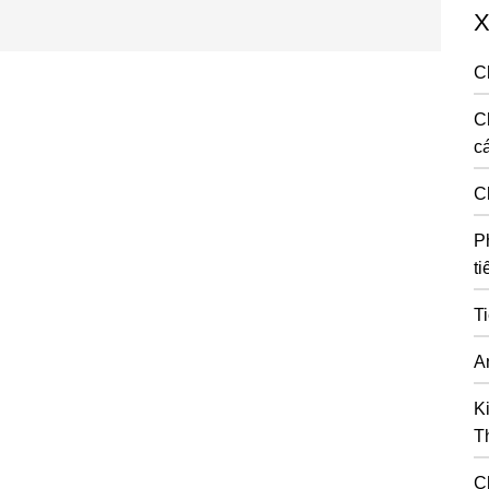
X
C
C
cá
C
P
ti
T
A
K
T
C