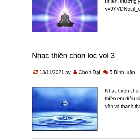
nhiên, thường 
v=9YVDNocjf_c 
Nhạc thiền chọn lọc vol 3
13/11/2021
by
Chơn Đại
5 Bình luận
Nhạc thiền chọn
thiền em diệu s
yên và thanh t