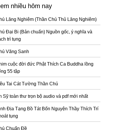
em nhiều hôm nay
hú Lăng Nghiêm (Thần Chú Thủ Lăng Nghiêm)
hú Đại Bi (Bản chuẩn) Nguồn gốc, ý nghĩa và
ch trì tụng
hú Vãng Sanh
him cuộc đời đức Phật Thích Ca Buddha lồng
ếng 55 tập
iêu Tai Cát Tường Thần Chú
n Sỹ toàn thư trọn bộ audio và pdf mới nhất
inh Địa Tạng Bồ Tát Bổn Nguyện Thầy Thích Trí
hoát tụng
hú Chuẩn Đề