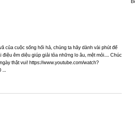
B
ã của cuộc sống hối hả, chúng ta hãy dành vài phút để
 điệu êm diệu giúp giải tỏa những lo âu, mệt mỏi.... Chúc
ngày thật vui! https://www.youtube.com/watch?
...