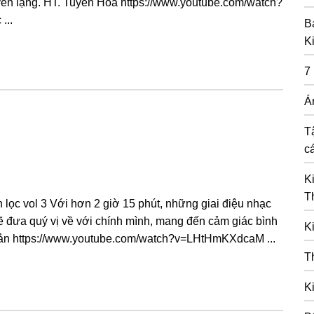
yên lặng. HT. Tuyên Hoá https://www.youtube.com/watch?
...
B
K
7
Á
T
c
K
T
 lọc vol 3 Với hơn 2 giờ 15 phút, những giai điệu nhạc
ẽ đưa quý vị về với chính mình, mang đến cảm giác bình
K
hản https://www.youtube.com/watch?v=LHtHmKXdcaM ...
T
K