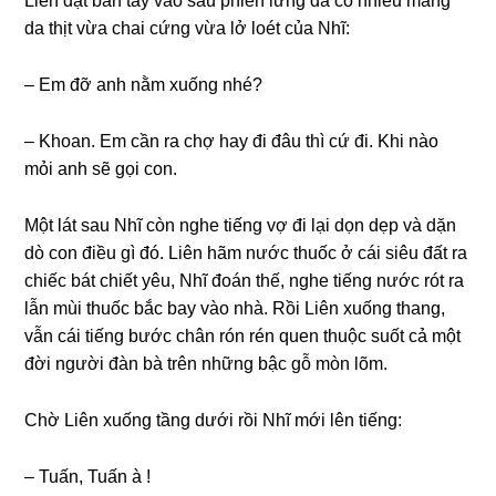
Liên đặt bàn tay vào sau phiên lưng đã có nhiều mảng
da thịt vừa chai cứng vừa lở loét của Nhĩ:
– Em đỡ anh nằm xuống nhé?
– Khoan. Em cần ra chợ hay đi đâu thì cứ đi. Khi nào
mỏi anh sẽ gọi con.
Một lát sau Nhĩ còn nghe tiếng vợ đi lại dọn dẹp và dặn
dò con điều gì đó. Liên hãm nước thuốc ở cái siêu đất ra
chiếc bát chiết yêu, Nhĩ đoán thế, nghe tiếng nước rót ra
lẫn mùi thuốc bắc bay vào nhà. Rồi Liên xuống thang,
vẫn cái tiếng bước chân rón rén quen thuộc suốt cả một
đời người đàn bà trên những bậc gỗ mòn lõm.
Chờ Liên xuống tầng dưới rồi Nhĩ mới lên tiếng:
– Tuấn, Tuấn à !