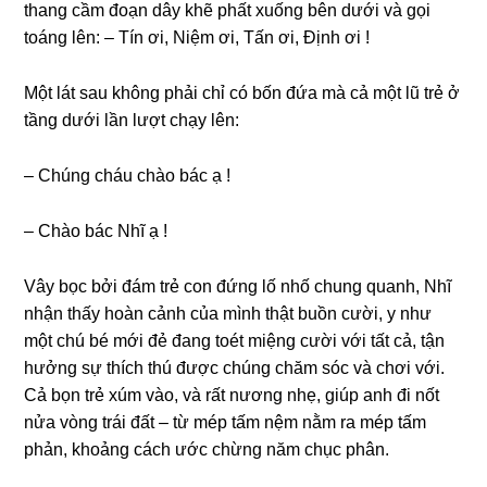
thang cầm đoạn dây khẽ phất xuống bên dưới và gọi
toáng lên: – Tín ơi, Niệm ơi, Tấn ơi, Định ơi !
Một lát sau không phải chỉ có bốn đứa mà cả một lũ trẻ ở
tầng dưới lần lượt chạy lên:
– Chúng cháu chào bác ạ !
– Chào bác Nhĩ ạ !
Vây bọc bởi đám trẻ con đứng lố nhố chung quanh, Nhĩ
nhận thấy hoàn cảnh của mình thật buồn cười, y như
một chú bé mới đẻ đang toét miệng cười với tất cả, tận
hưởng sự thích thú được chúng chăm sóc và chơi với.
Cả bọn trẻ xúm vào, và rất nương nhẹ, giúp anh đi nốt
nửa vòng trái đất – từ mép tấm nệm nằm ra mép tấm
phản, khoảng cách ước chừng năm chục phân.