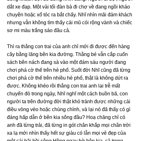
dắt xe đạp. Một vài tối đàn bà đi chợ về đang ngồi kháo
chuyện hoặc xổ tóc ra bắt chấy. Nhĩ nhìn mãi đám khách
nhưng vẫn không tìm thấy cái mũ cói rộng vành và chiếc
sơ mi màu trắng sáo đâu cả.
Thì ra thằng con trai của anh chỉ mới đi được đến hàng
cây bằng lăng bên kia đường. Thằng bé vẫn cắp cuốn
sách bên nách đang sà vào một đám sáu người đang
chơi phá cờ thế trên hè phố. Suốt đời Nhĩ cũng đã từng
chơi phá cờ thế trên nhiều hè phố, thật là không dứt ra
được. Không khéo rồi thằng con trai anh lại trễ mất
chuyến đò trong ngày, Nhĩ nghĩ một cách buồn bã, con
người ta trên đường đời thật khó tránh được những cái
điều vòng vèo hoặc chùng chình, và lại nó đã thấy có gì
đáng hấp dẫn ở bên kia sông đâu? Hoạ chăng chỉ có
anh đã từng trải, đã từng in gót chân khắp mọi chân trời
xa lạ mới nhìn thấy hết sự giàu có lẫn mọi vẻ đẹp của
một cái bãi bồi sông Hồng ngay bờ bên kia, cả trong