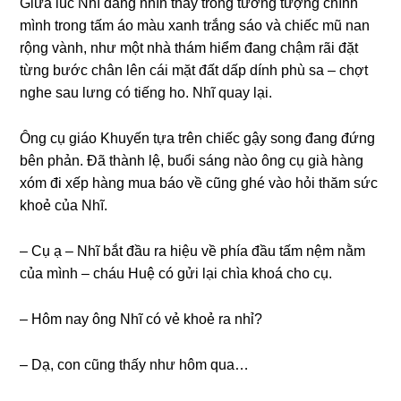
Giữa lúc Nhĩ đang nhìn thấy trong tưởng tượng chính
mình trong tấm áo màu xanh trắng sáo và chiếc mũ nan
rộng vành, như một nhà thám hiểm đang chậm rãi đặt
từng bước chân lên cái mặt đất dấp dính phù sa – chợt
nghe sau lưng có tiếng ho. Nhĩ quay lại.
Ông cụ giáo Khuyến tựa trên chiếc gậy song đang đứng
bên phản. Đã thành lệ, buổi sáng nào ông cụ già hàng
xóm đi xếp hàng mua báo về cũng ghé vào hỏi thăm sức
khoẻ của Nhĩ.
– Cụ ạ – Nhĩ bắt đầu ra hiệu về phía đầu tấm nệm nằm
của mình – cháu Huệ có gửi lại chìa khoá cho cụ.
– Hôm nay ông Nhĩ có vẻ khoẻ ra nhỉ?
– Dạ, con cũng thấy như hôm qua…