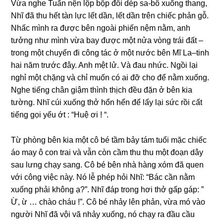
Vừa nghe Tuấn nện lộp bộp đôi dép sa-bô xuống thang,
Nhĩ đã thu hết tàn lực lết dần, lết dần trên chiếc phản gỗ.
Nhấc mình ra được bên ngoài phiến nệm nằm, anh
tưởng như mình vừa bay được một nửa vòng trái đất –
trong một chuyến đi công tác ở một nước bên Mĩ La–tinh
hai năm trước đây. Anh mệt lử. Và đau nhức. Ngồi lại
nghỉ một chặng và chỉ muốn có ai đỡ cho để nằm xuống.
Nghe tiếng chân giậm thình thịch đều đặn ở bên kia
tường. Nhĩ cúi xuống thở hổn hển để lấy lại sức rồi cất
tiếng gọi yếu ớt : “Huệ ơi ! “.
Từ phòng bên kia một cô bé tầm bảy tám tuổi mặc chiếc
áo may ô con trai và vẫn còn cầm thu thu một đoạn dây
sau lưng chạy sang. Cô bé bên nhà hàng xóm đã quen
với công việc này. Nó lễ phép hỏi Nhĩ: “Bác cần nằm
xuống phải không ạ?”. Nhĩ đáp trong hơi thở gấp gáp: ”
Ừ, ừ … chào cháu !”. Cô bé nhảy lên phản, vừa mó vào
người Nhĩ đã vội vã nhảy xuống, nó chạy ra đầu cầu