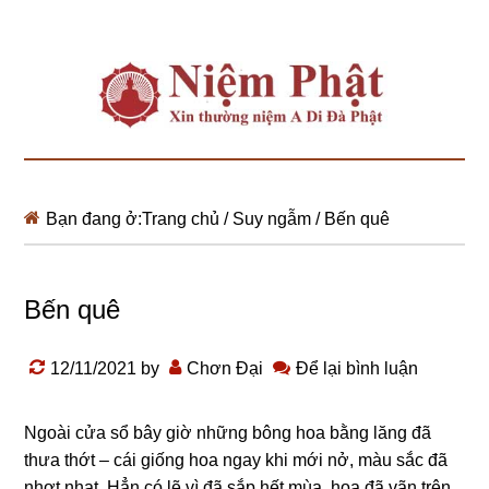
Bạn đang ở:
Trang chủ
/
Suy ngẫm
/
Bến quê
Bến quê
12/11/2021
by
Chơn Đại
Để lại bình luận
Ngoài cửa sổ bây giờ những bông hoa bằng lăng đã
thưa thớt – cái giống hoa ngay khi mới nở, màu sắc đã
nhợt nhạt. Hẳn có lẽ vì đã sắp hết mùa, hoa đã vãn trên