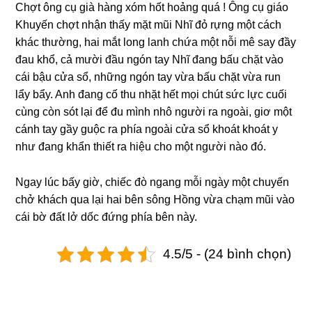
Chợt ông cụ già hàng xóm hốt hoảng quá ! Ông cụ giáo
Khuyến chợt nhận thấy mặt mũi Nhĩ đỏ rựng một cách
khác thường, hai mắt long lanh chứa một nỗi mê say đầy
đau khổ, cả mười đầu ngón tay Nhĩ đang bấu chặt vào
cái bậu cửa sổ, những ngón tay vừa bấu chặt vừa run
lẩy bẩy. Anh đang cố thu nhặt hết mọi chút sức lực cuối
cùng còn sót lại để đu mình nhô người ra ngoài, giơ một
cánh tay gầy guộc ra phía ngoài cửa sổ khoát khoát y
như đang khẩn thiết ra hiệu cho một người nào đó.
Ngay lúc bấy giờ, chiếc đò ngang mỗi ngày một chuyến
chở khách qua lại hai bên sông Hồng vừa chạm mũi vào
cái bờ đất lở dốc đứng phía bên này.
4.5/5 - (24 bình chọn)