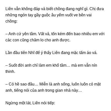
Liên vẫn không đáp và biết chồng đang nghĩ gì. Chị đưa
những ngón tay gầy guộc âu yếm vuốt ve bên vai
chồng:
– Anh cứ yên tâm. Vất vả, tốn kém đến bao nhiêu em với
các con cũng chăm lo cho anh được.
Lần đầu tiên Nhĩ để ý thấy Liên đang mặc tấm áo vá.
– Suốt đời anh chỉ làm em khổ tâm… mà em vẫn nín
thinh.
– Có hề sao đâu… Miễn là anh sống, luôn luôn có mặt
anh, tiếng nói của anh trong gian nhà này…
Ngừng một lát, Liên nói tiếp: