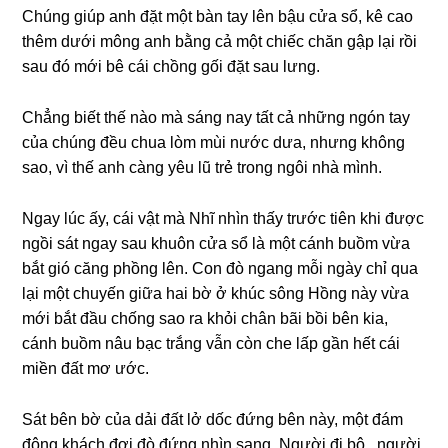
Chúng giúp anh đặt một bàn tay lên bậu cửa sổ, kê cao
thêm dưới mông anh bằng cả một chiếc chăn gập lại rồi
sau đó mới bê cái chồng gối đặt sau lưng.
Chẳng biết thế nào mà sáng nay tất cả những ngón tay
của chúng đều chua lòm mùi nước dưa, nhưng không
sao, vì thế anh càng yêu lũ trẻ trong ngôi nhà mình.
Ngay lúc ấy, cái vật mà Nhĩ nhìn thấy trước tiên khi được
ngồi sát ngay sau khuôn cửa sổ là một cánh buồm vừa
bắt gió căng phồng lên. Con đò ngang mỗi ngày chỉ qua
lại một chuyến giữa hai bờ ở khúc sông Hồng này vừa
mới bắt đầu chống sao ra khỏi chân bãi bồi bên kia,
cánh buồm nâu bạc trắng vẫn còn che lấp gần hết cái
miền đất mơ ước.
Sát bên bờ của dải đất lở dốc đứng bên này, một đám
đông khách đợi đò đứng nhìn sang. Người đi bộ , người