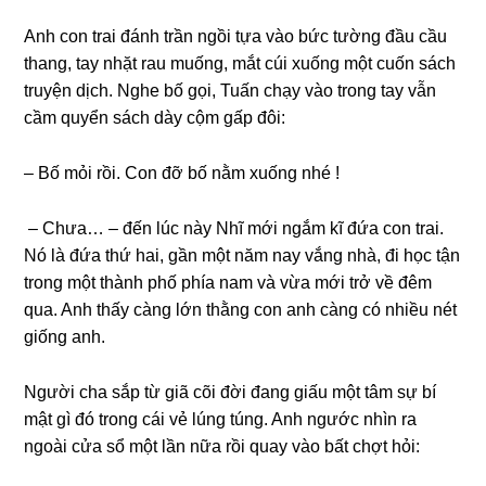
Anh con trai đánh trần ngồi tựa vào bức tường đầu cầu
thang, tay nhặt rau muống, mắt cúi xuống một cuốn sách
truyện dịch. Nghe bố gọi, Tuấn chạy vào trong tay vẫn
cầm quyển sách dày cộm gấp đôi:
– Bố mỏi rồi. Con đỡ bố nằm xuống nhé !
– Chưa… – đến lúc này Nhĩ mới ngắm kĩ đứa con trai.
Nó là đứa thứ hai, gần một năm nay vắng nhà, đi học tận
trong một thành phố phía nam và vừa mới trở về đêm
qua. Anh thấy càng lớn thằng con anh càng có nhiều nét
giống anh.
Người cha sắp từ giã cõi đời đang giấu một tâm sự bí
mật gì đó trong cái vẻ lúng túng. Anh ngước nhìn ra
ngoài cửa sổ một lần nữa rồi quay vào bất chợt hỏi: