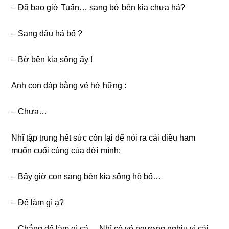
– Đã bao giờ Tuấn… sang bờ bên kia chưa hả?
– Sang đâu hả bố ?
– Bờ bên kia sông ấy !
Anh con đáp bằng vẻ hờ hững :
– Chưa…
Nhĩ tập trung hết sức còn lại để nói ra cái điều ham
muốn cuối cùng của đời mình:
– Bây giờ con sang bên kia sông hộ bố…
– Để làm gì ạ?
– Chẳng để làm gì cả. – Nhĩ có vẻ ngượng nghịu vì cái