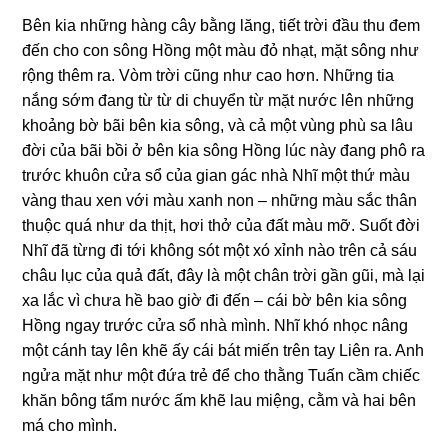
Bên kia những hàng cây bằng lăng, tiết trời đầu thu đem
đến cho con sông Hồng một màu đỏ nhạt, mặt sông như
rộng thêm ra. Vòm trời cũng như cao hơn. Những tia
nắng sớm đang từ từ di chuyển từ mặt nước lên những
khoảng bờ bãi bên kia sông, và cả một vùng phù sa lâu
đời của bãi bồi ở bên kia sông Hồng lúc này đang phô ra
trước khuôn cửa sổ của gian gác nhà Nhĩ một thứ màu
vàng thau xen với màu xanh non – những màu sắc thân
thuộc quá như da thịt, hơi thở của đất màu mỡ. Suốt đời
Nhĩ đã từng đi tới không sót một xó xỉnh nào trên cả sáu
châu lục của quả đất, đây là một chân trời gần gũi, mà lại
xa lắc vì chưa hề bao giờ đi đến – cái bờ bên kia sông
Hồng ngay trước cửa sổ nhà mình. Nhĩ khó nhọc nâng
một cánh tay lên khẽ ấy cái bát miến trên tay Liên ra. Anh
ngửa mặt như một đứa trẻ để cho thằng Tuấn cầm chiếc
khăn bông tẩm nước ấm khẽ lau miệng, cằm và hai bên
má cho mình.