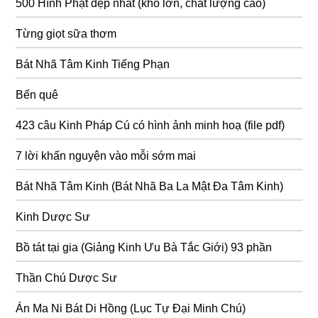
500 Hình Phật đẹp nhất (khổ lớn, chất lượng cao)
Từng giọt sữa thơm
Bát Nhã Tâm Kinh Tiếng Phạn
Bến quê
423 câu Kinh Pháp Cú có hình ảnh minh hoạ (file pdf)
7 lời khấn nguyện vào mỗi sớm mai
Bát Nhã Tâm Kinh (Bát Nhã Ba La Mật Đa Tâm Kinh)
Kinh Dược Sư
Bồ tát tại gia (Giảng Kinh Ưu Bà Tắc Giới) 93 phần
Thần Chú Dược Sư
Án Ma Ni Bát Di Hồng (Lục Tự Đại Minh Chú)