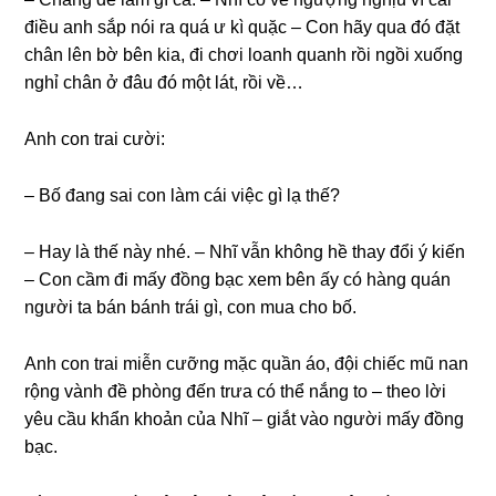
điều anh sắp nói ra quá ư kì quặc – Con hãy qua đó đặt
chân lên bờ bên kia, đi chơi loanh quanh rồi ngồi xuống
nghỉ chân ở đâu đó một lát, rồi về…
Anh con trai cười:
– Bố đang sai con làm cái việc gì lạ thế?
– Hay là thế này nhé. – Nhĩ vẫn không hề thay đổi ý kiến
– Con cầm đi mấy đồng bạc xem bên ấy có hàng quán
người ta bán bánh trái gì, con mua cho bố.
Anh con trai miễn cưỡng mặc quần áo, đội chiếc mũ nan
rộng vành đề phòng đến trưa có thể nắng to – theo lời
yêu cầu khẩn khoản của Nhĩ – giắt vào người mấy đồng
bạc.