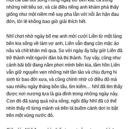
những nét tiêu sơ, và cái điều riêng anh khám phá thấy
giống như một niềm mê say pha lẫn với nỗi ân hận đau
đớn, lời lẽ không bao giờ giải thích hết.
Nhĩ chợt nhớ ngày bố mẹ anh mới cưới Liên từ một làng
bên kia sông về làm vợ anh, Liên vẫn đang còn mặc áo
nâu và chít khăn mỏ quạ. So với ngày ấy bây giờ Liên đã
trở thành một người đàn bà thị thành. Tuy vậy, cũng như
cánh bãi bồi đang nằm phơi mình bên kia, tâm hồn Liên
vẫn giữ nguyên vẹn những nét tần tảo và chịu đựng hi
sinh từ bao đời xưa, và cũng chính nhờ có điều đó mà
sau nhiều ngày tháng bôn tẩu, tìm kiếm… Nhĩ đã tìm thấy
được nơi nương tựa là gia đình trong những ngày này.
Con đò đã sang quá nửa sông, ngồi đây Nhĩ đã có thể
nhìn thấy rõ từng mảnh vá trên lá buồm cánh dơi in bật
trên một vùng nước đỏ.