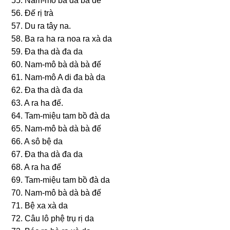
55. Nam-mô bà dà bà đế
56. Ðế rị trà
57. Du ra tây na.
58. Ba ra ha ra noa ra xà da
59. Ða tha dà đa da
60. Nam-mô bà dà bà đế
61. Nam-mô A di đa bà da
62. Ða tha dà đa da
63. A ra ha đế.
64. Tam-miệu tam bồ đà da
65. Nam-mô bà dà bà đế
66. A ѕô bệ da
67. Ða tha dà đa da
68. A ra ha đế
69. Tam-miệu tam bồ đà da
70. Nam-mô bà dà bà đế
71. Bệ xa xà da
72. Câu lô phệ trụ rị da