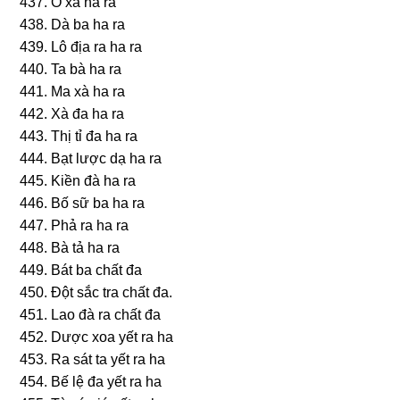
437. Ô xà ha ra
438. Dà ba ha ra
439. Lô địa ra ha ra
440. Ta bà ha ra
441. Ma xà ha ra
442. Xà đa ha ra
443. Thị tỉ đa ha ra
444. Bạt lược dạ ha ra
445. Kiền đà ha ra
446. Bố ѕữ ba ha ra
447. Phả ra ha ra
448. Bà tả ha ra
449. Bát ba chất đa
450. Ðột ѕắc tra chất đa.
451. Lao đà ra chất đa
452. Dược xoa yết ra ha
453. Ra ѕát ta yết ra ha
454. Bế lệ đa yết ra ha