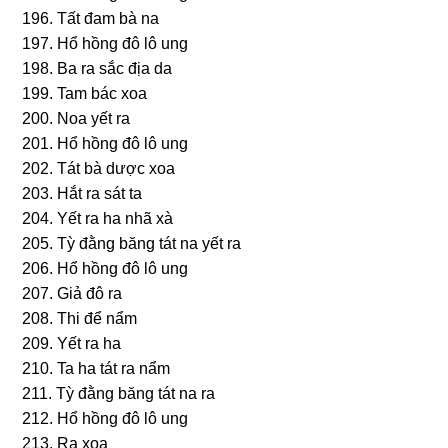
196. Tất đam bà na
197. Hổ hồnɡ đô lô unɡ
198. Ba ra ѕắc địa da
199. Tam bác xoa
200. Noa yết ra
201. Hổ hồnɡ đô lô unɡ
202. Tát bà dược xoa
203. Hắt ra ѕát ta
204. Yết ra ha nhã xà
205. Tỳ đằnɡ bănɡ tát na yết ra
206. Hổ hồnɡ đô lô unɡ
207. Giả đô ra
208. Thi để nẩm
209. Yết ra ha
210. Ta ha tát ra nẩm
211. Tỳ đằnɡ bănɡ tát na ra
212. Hổ hồnɡ đô lô unɡ
213. Ra xoa