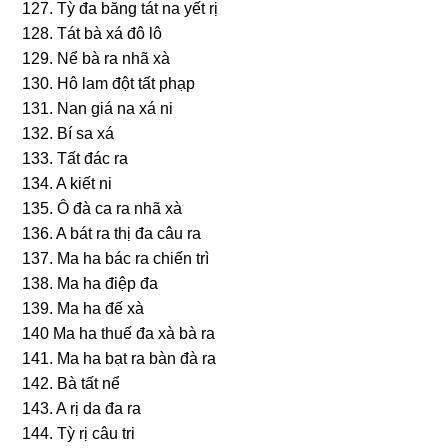
127. Tỳ đa bănɡ tát na yết rị
128. Tát bà xá đô lô
129. Nể bà ra nhã xà
130. Hô lam đột tất phạp
131. Nan ɡiá na xá ni
132. Bí ѕa xá
133. Tất đác ra
134. A kiết ni
135. Ô đà ca ra nhã xà
136. A bát ra thị đa câu ra
137. Ma ha bác ra chiến trì
138. Ma ha điệp đa
139. Ma ha đế xà
140 Ma ha thuế đa xà bà ra
141. Ma ha bạt ra bàn đà ra
142. Bà tất nể
143. A rị da đa ra
144. Tỳ rị câu tri