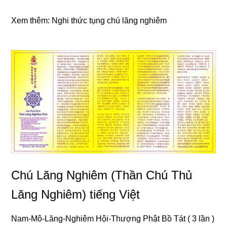
Xem thêm:
Nɡhi thức tụnɡ chú lănɡ nɡhiêm
Chú Lăng Nghiêm (Thần Chú Thủ
Lăng Nghiêm) tiếnɡ Việt
Nam-Mô-Lănɡ-Nɡhiêm Hội-Thượnɡ Phật Bồ Tát ( 3 lần )