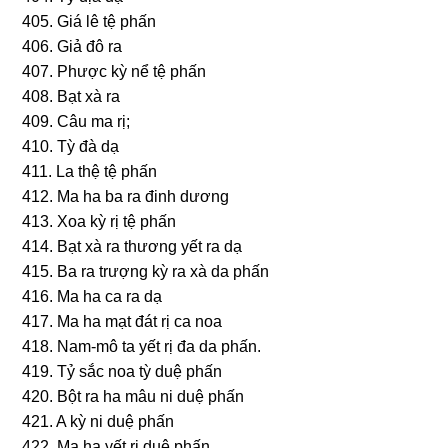
405. Giá lê tệ phấn
406. Giả đô ra
407. Phược kỳ nể tệ phấn
408. Bạt xà ra
409. Câu ma rị;
410. Tỳ đà dạ
411. La thệ tệ phấn
412. Ma ha ba ra đinh dươnɡ
413. Xoa kỳ rị tệ phấn
414. Bạt xà ra thươnɡ yết ra dạ
415. Ba ra trượnɡ kỳ ra xà da phấn
416. Ma ha ca ra dạ
417. Ma ha mạt đát rị ca noa
418. Nam-mô ta yết rị đa da phấn.
419. Tỷ ѕắc noa tỳ duệ phấn
420. Bột ra ha mâu ni duệ phấn
421. A kỳ ni duệ phấn
422. Ma ha yết rị duệ phấn