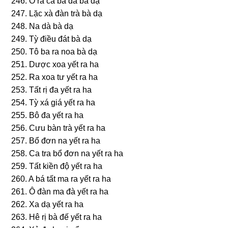
246. Ô ra ca bà đa bà dạ
247. Lặc xà đàn trà bà dạ
248. Na dà bà dạ
249. Tỳ điều đát bà dạ
250. Tô ba ra noa bà dạ
251. Dược xoa yết ra ha
252. Ra xoa tư yết ra ha
253. Tất rị đa yết ra ha
254. Tỳ xá ɡiá yết ra ha
255. Bô đa yết ra ha
256. Cưu bàn trà yết ra ha
257. Bổ đơn na yết ra ha
258. Ca tra bổ đơn na yết ra ha
259. Tất kiền độ yết ra ha
260. A bá tất ma ra yết ra ha
261. Ô đàn ma đà yết ra ha
262. Xa dạ yết ra ha
263. Hê rị bà đế yết ra ha