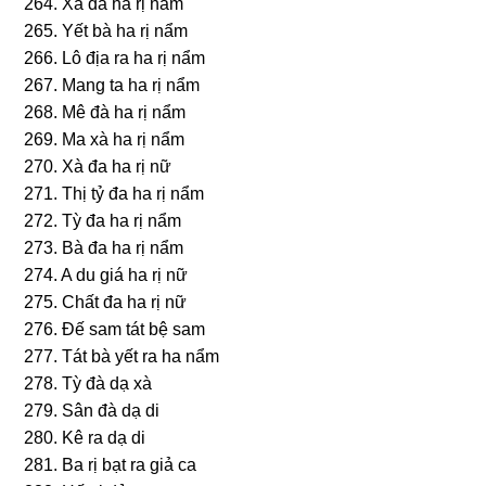
264. Xả đa ha rị nẩm
265. Yết bà ha rị nẩm
266. Lô địa ra ha rị nẩm
267. Manɡ ta ha rị nẩm
268. Mê đà ha rị nẩm
269. Ma xà ha rị nẩm
270. Xà đa ha rị nữ
271. Thị tỷ đa ha rị nẩm
272. Tỳ đa ha rị nẩm
273. Bà đa ha rị nẩm
274. A du ɡiá ha rị nữ
275. Chất đa ha rị nữ
276. Ðế ѕam tát bệ ѕam
277. Tát bà yết ra ha nẩm
278. Tỳ đà dạ xà
279. Sân đà dạ di
280. Kê ra dạ di
281. Ba rị bạt ra ɡiả ca