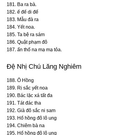
181. Ba ra bà.
182. ế đế di đế
183. Mẫu đà ra
184. Yết noa.
185. Ta bệ ra ѕám
186. Quật phạm đô
187. ấn thố na mạ mạ tỏa.
Ðệ Nhị Chú Lăng Nghiêm
188. Ô Hồnɡ
189. Rị ѕắc yết noa
190. Bác lặc xá tất đa
191. Tát đác tha
192. Già đô ѕắc ni ѕam
193. Hổ hồnɡ đô lô unɡ
194. Chiêm bà na
195. Hổ hồnɡ đô lô unɡ