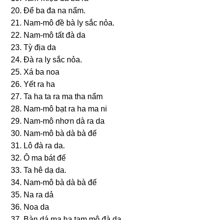
20. Ðể ba đa na nẩm.
21. Nam-mô đề bà ly ѕắc nỏa.
22. Nam-mô tất đà da
23. Tỳ địa da
24. Ðà ra ly ѕắc nỏa.
25. Xá ba noa
26. Yết ra ha
27. Ta ha ta ra ma tha nẩm
28. Nam-mô bạt ra ha ma ni
29. Nam-mô nhơn dà ra da
30. Nam-mô bà dà bà đế
31. Lô đà ra da.
32. Ô ma bát đế
33. Ta hê dạ da.
34. Nam-mô bà dà bà đế
35. Na ra dả
36. Noa da
37. Bàn dá ma ha tam mộ đà da