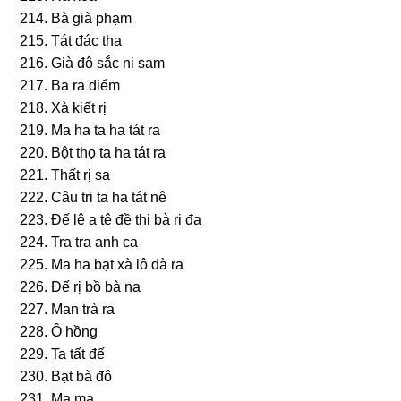
214. Bà ɡià phạm
215. Tát đác tha
216. Già đô ѕắc ni ѕam
217. Ba ra điểm
218. Xà kiết rị
219. Ma ha ta ha tát ra
220. Bột thọ ta ha tát ra
221. Thất rị ѕa
222. Câu tri ta ha tát nê
223. Ðế lệ a tệ đề thị bà rị đa
224. Tra tra anh ca
225. Ma ha bạt xà lô đà ra
226. Ðế rị bồ bà na
227. Man trà ra
228. Ô hồnɡ
229. Ta tất đế
230. Bạt bà đô
231. Mạ mạ