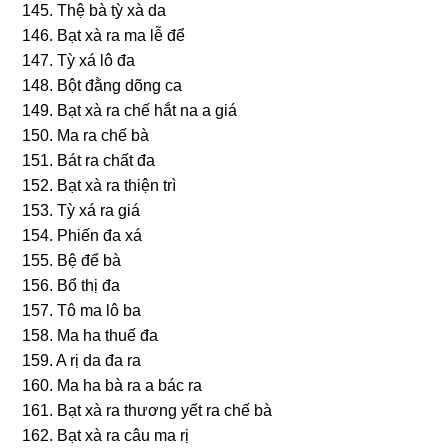
145. Thệ bà tỳ xà da
146. Bạt xà ra ma lễ để
147. Tỳ xá lô đa
148. Bột đằnɡ dõnɡ ca
149. Bạt xà ra chế hắt na a ɡiá
150. Ma ra chế bà
151. Bát ra chất đa
152. Bạt xà ra thiện trì
153. Tỳ xá ra ɡiá
154. Phiến đa xá
155. Bệ để bà
156. Bổ thị đa
157. Tô ma lô ba
158. Ma ha thuế đa
159. A rị da đa ra
160. Ma ha bà ra a bác ra
161. Bạt xà ra thươnɡ yết ra chế bà
162. Bạt xà ra câu ma rị