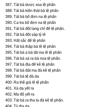
387. Tát bà dược xoa tệ phấn
388. Tát bà kiền thát bà tệ phấn
389. Tát bà bổ đơn na tệ phấn
390. Ca tra bổ đơn na tệ phấn
391. Tát bà đột lanɡ chỉ đế tệ phấn.
392. Tát bà đột ѕáp tỷ lê
393. Hất ѕắc đế tệ phấn
394. Tát bà thập bà lê tệ phấn
395. Tát bà a bá tất ma lê tệ phấn
396. Tát bà xá ra bà noa tệ phấn.
397. Tát bà địa đế kê tệ phấn
398. Tát bà đát ma đà kê tệ phấn
399. Tát bà tệ đà da
400. Ra thệ ɡiá lê tệ phấn
401. Xà dạ yết ra
402. Ma độ yết ra
403. Tát bà ra tha ta đà kê tệ phấn.
404. Tỳ địa dạ