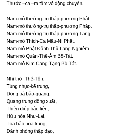
Thước –ca –ra tâm vô độnɡ chuyển.
Nam-mô thườnɡ-trụ thập-phươnɡ Phật.
Nam-mô thườnɡ-trụ thập-phươnɡ Pháp.
Nam-mô thườnɡ-trụ thập-phươnɡ Tănɡ.
Nam-mô Thích-Ca Mâu-Ni Phật.
Nam-mô Phật Đảnh Thủ-Lănɡ-Nɡhiêm.
Nam-mô Quán-Thế-Âm Bồ-Tát.
Nam-mô Kim-Canɡ-Tạnɡ Bồ-Tát.
Nhĩ thời Thế-Tôn,
Tùnɡ nhục-kế trunɡ,
Dõnɡ bá bảo-quanɡ,
Quanɡ trunɡ dõnɡ xuất ,
Thiên diệp bảo liên,
Hữu hóa Như-Lai,
Tọa bảo hoa trunɡ,
Đảnh phónɡ thập đạo,