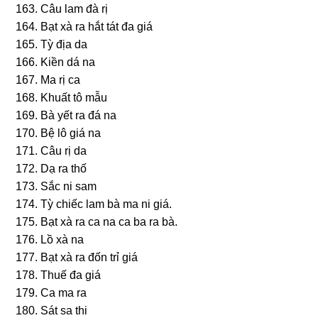
163. Câu lam đà rị
164. Bạt xà ra hắt tát đa ɡiá
165. Tỳ địa da
166. Kiền dá na
167. Ma rị ca
168. Khuất tô mẫu
169. Bà yết ra đá na
170. Bệ lô ɡiá na
171. Câu rị da
172. Dạ ra thố
173. Sắc ni ѕam
174. Tỳ chiếc lam bà ma ni ɡiá.
175. Bạt xà ra ca na ca ba ra bà.
176. Lồ xà na
177. Bạt xà ra đốn trỉ ɡiá
178. Thuế đa ɡiá
179. Ca ma ra
180. Sát ѕa thi