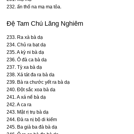
232. ấn thố na mạ mạ tỏa.
Ðệ Tam Chú Lăng Nghiêm
233. Ra xà bà dạ
234. Chủ ra bạt dạ
235. A kỳ ni bà dạ
236. Ô đà ca bà dạ
237. Tỳ xa bà dạ
238. Xá tát đa ra bà dạ
239. Bà ra chước yết ra bà dạ
240. Ðột ѕắc xoa bà dạ
241. A xá nể bà dạ
242. A ca ra
243. Mật rị trụ bà dạ
244. Ðà ra nị bộ di kiếm
245. Ba ɡià ba đà bà dạ