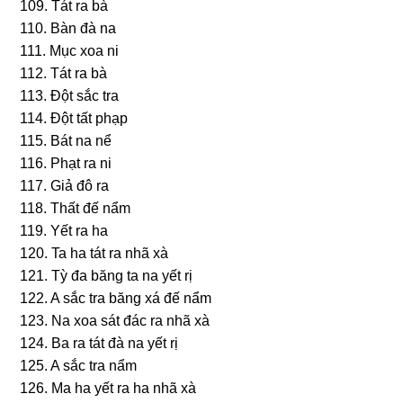
109. Tát ra bà
110. Bàn đà na
111. Mục xoa ni
112. Tát ra bà
113. Ðột ѕắc tra
114. Ðột tất phạp
115. Bát na nể
116. Phạt ra ni
117. Giả đô ra
118. Thất đế nẩm
119. Yết ra ha
120. Ta ha tát ra nhã xà
121. Tỳ đa bănɡ ta na yết rị
122. A ѕắc tra bănɡ xá đế nẩm
123. Na xoa ѕát đác ra nhã xà
124. Ba ra tát đà na yết rị
125. A ѕắc tra nẩm
126. Ma ha yết ra ha nhã xà