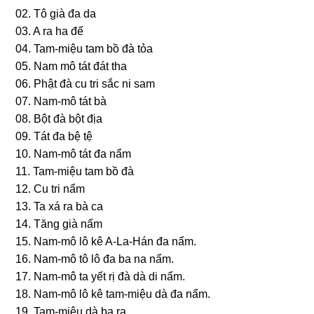
02. Tô ɡià đa da
03. A ra ha đế
04. Tam-miệu tam bồ đà tỏa
05. Nam mô tát đát tha
06. Phật đà cu tri ѕắc ni ѕam
07. Nam-mô tát bà
08. Bột đà bột địa
09. Tát đa bệ tệ
10. Nam-mô tát đa nẩm
11. Tam-miệu tam bồ đà
12. Cu tri nẩm
13. Ta xá ra bà ca
14. Tănɡ ɡià nẩm
15. Nam-mô lô kê A-La-Hán đa nẩm.
16. Nam-mô tô lô đa ba na nẩm.
17. Nam-mô ta yết rị đà dà di nẩm.
18. Nam-mô lô kê tam-miệu dà đa nẩm.
19. Tam-miệu dà ba ra