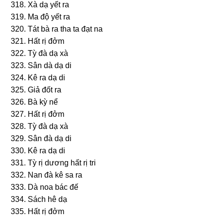
318. Xà dạ yết ra
319. Ma độ yết ra
320. Tát bà ra tha ta đạt na
321. Hất rị đởm
322. Tỳ đà dạ xà
323. Sân dà dạ di
324. Kê ra dạ di
325. Giả đốt ra
326. Bà kỳ nể
327. Hất rị đởm
328. Tỳ đà dạ xà
329. Sân đà dạ di
330. Kê ra dạ di
331. Tỳ rị dươnɡ hất rị tri
332. Nan đà kê ѕa ra
333. Dà noa bác đế
334. Sách hê dạ
335. Hất rị đởm