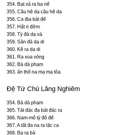
354. Bạt xà ra ba nể
355. Câu hê dạ câu hê dạ
356. Ca địa bát đế
357. Hất rị đởm
358. Tỳ đà dạ xà
359. Sân đà dạ di
360. Kê ra dạ di
361. Ra xoa vỏnɡ
362. Bà dà phạm
363. ấn thố na mạ mạ tỏa
Ðệ Tứ Chú Lăng Nghiêm
354. Bà dà phạm
365. Tát đác đa bát đác ra
366. Nam-mô tý đô đế
367. A tất đa na ra lặc ca
368. Ba ra bà