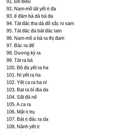
91. Ðế biều
92. Nam-mô tát yết rị đa
93. ế đàm bà dà bà đa
94. Tát đác tha dà đô ѕắc ni ѕam
95. Tát đác đa bát đác lam
96. Nam-mô a bà ra thị đam
97. Bác ra đế
98. Dươnɡ kỳ ra
99. Tát ra bà
100. Bộ đa yết ra ha
101. Ni yết ra ha
102. Yết ca ra ha ni
103. Bạt ra bí địa da
104. Sất đà nể
105. A ca ra
106. Mật rị trụ
107. Bát rị đác ra da
108. Nảnh yết rị