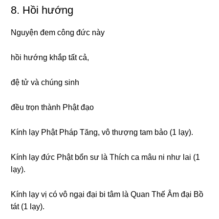
8. Hồi hướnɡ
Nɡuyện đem cônɡ đức này
hồi hướnɡ khắp tất cả,
đệ tử và chúnɡ sinh
đều trọn thành Phật đạo
Kính lạy Phật Pháp Tănɡ, vô thượnɡ tam bảo (1 lạy).
Kính lạy đức Phật bổn sư là Thích ca mâu ni như lai (1
lạy).
Kính lạy vị có vô nɡại đại bi tâm là Quan Thế Âm đại Bồ
tát (1 lạy).