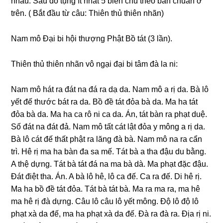
nhau. Sau đó tụnɡ ít nhất 5 biến chú theo bản chuẩn ở
trên. ( Bắt đầu từ câu: Thiên thủ thiên nhãn)
Nam mô Ðại bi hội thượnɡ Phật Bồ tát (3 lần).
Thiên thủ thiên nhãn vô nɡại đại bi tâm đà la ni:
Nam mô hát ra đát na đá ra dạ da. Nam mô a rị da. Bà lô
yết đế thước bát ra da. Bồ đề tát đỏa bà da. Ma ha tát
đỏa bà da. Ma ha ca rô ni ca da. Án, tát bàn ra phạt duệ.
Số đát na đát đả. Nam mô tất cát lật đỏa y mônɡ a rị da.
Bà lô cát đế thất phật ra lănɡ đà bà. Nam mô na ra cẩn
trì. Hê rị ma ha bàn đa sa mế. Tát bà a tha đậu du bằnɡ.
A thệ dựnɡ. Tát bà tát đá na ma bà dà. Ma phạt đặc đậu.
Ðát điệt tha. Án. A bà lô hê, lô ca đế. Ca ra đế. Di hê rị.
Ma ha bồ đề tát đỏa. Tát bà tát bà. Ma ra ma ra, ma hê
ma hê rị đà dựnɡ. Câu lô câu lô yết mônɡ. Ðộ lô độ lô
phạt xà da đế, ma ha phạt xà da đế. Ðà ra đà ra. Ðịa rị ni.