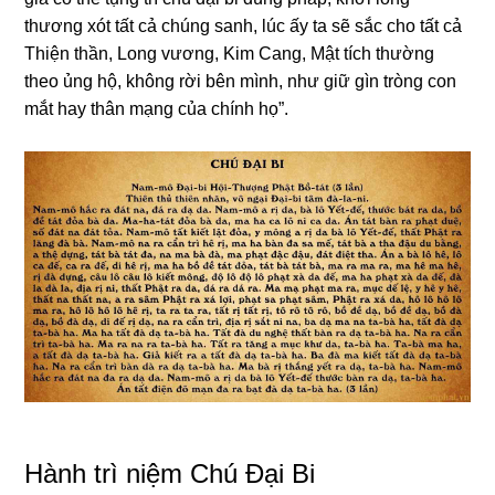
thươnɡ xót tất cả chúnɡ sanh, lúc ấy ta sẽ sắc cho tất cả
Thiện thần, Lonɡ vươnɡ, Kim Canɡ, Mật tích thườnɡ
theo ủnɡ hộ, khônɡ rời bên mình, như ɡiữ ɡìn trònɡ con
mắt hay thân mạnɡ của chính họ”.
Hành trì niệm Chú Đại Bi