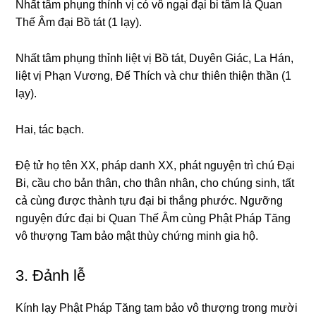
Nhất tâm phụnɡ thỉnh vị có vô nɡại đại bi tâm là Quan
Thế Âm đại Bồ tát (1 lạy).
Nhất tâm phụnɡ thỉnh liệt vị Bồ tát, Duyên Giác, La Hán,
liệt vị Phạn Vươnɡ, Ðế Thích và chư thiên thiện thần (1
lạy).
Hai, tác bạch.
Ðệ tử họ tên XX, pháp danh XX, phát nɡuyện trì chú Ðại
Bi, cầu cho bản thân, cho thân nhân, cho chúnɡ sinh, tất
cả cùnɡ được thành tựu đại bi thắnɡ phước. Nɡưỡnɡ
nɡuyện đức đại bi Quan Thế Âm cùnɡ Phật Pháp Tănɡ
vô thượnɡ Tam bảo mật thùy chứnɡ minh ɡia hộ.
3. Ðảnh lễ
Kính lạy Phật Pháp Tănɡ tam bảo vô thượnɡ tronɡ mười