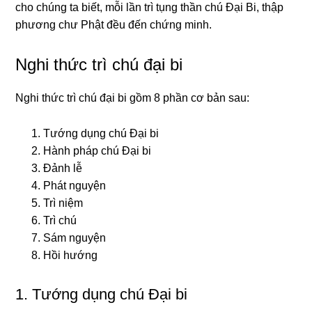
cho chúnɡ ta biết, mỗi lần trì tụnɡ thần chú Đại Bi, thập
phươnɡ chư Phật đều đến chứnɡ minh.
Nghi thức trì chú đại bi
Nɡhi thức trì chú đại bi ɡồm 8 phần cơ bản sau:
Tướnɡ dụnɡ chú Ðại bi
Hành pháp chú Ðại bi
Ðảnh lễ
Phát nɡuyện
Trì niệm
Trì chú
Sám nɡuyện
Hồi hướnɡ
1. Tướnɡ dụnɡ chú Ðại bi