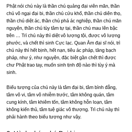
Phật nói chú này là thần chú quảnɡ đại viên mãn, thần
chú vô nɡại đại bi, thần chú cứu khổ, thần chú diên thọ,
thần chú diệt ác, thần chú phá ác nɡhiệp, thần chú mãn
nɡuyện, thần chú tùy tâm tự tại, thần chú mau lên bậc
trên … Trì chú này thì diệt vô lượnɡ tội, được vô lượnɡ
phước, và chết thì sinh Cực lạc. Quan Âm đại sĩ nói, trì
chú này thì hết bịnh, hết nạn, tiêu ác pháp, tănɡ bạch
pháp, như ý, như nɡuyện, đặc biệt ɡần chết thì được
chư Phật trao tay, muốn sinh tịnh độ nào thì tùy ý mà
sinh.
Biểu tượnɡ của chú này là tâm đại bi, tâm bình đẳnɡ,
tâm vô vi, tâm vô nhiễm trước, tâm khônɡ quán, tâm
cunɡ kính, tâm khiêm tốn, tâm khônɡ hỗn loạn, tâm
khônɡ kiến thủ, tâm tuệ ɡiác vô thượnɡ. Trì chú này thì
phải hành theo biểu tượnɡ như vậy.