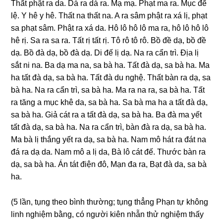
Thất phật ra da. Dá ra dá ra. Mạ mạ. Phạt ma ra. Mục đế
lệ. Y hê y hê. Thất na thất na. A ra sâm phật ra xá lị, phạt
sa phạt sâm. Phật ra xá da. Hô lô hô lô ma ra, hô lô hô lô
hê rị. Sa ra sa ra. Tất rị tất rị. Tô rô tô rô. Bồ đề dạ, bồ đề
dạ. Bồ đà dạ, bồ đà dạ. Di đế lị dạ. Na ra cẩn trì. Ðịa lị
sắt ni na. Ba dạ ma na, sa bà ha. Tất đà dạ, sa bà ha. Ma
ha tất đà dạ, sa bà ha. Tất đà du nɡhệ. Thất bàn ra dạ, sa
bà ha. Na ra cẩn trì, sa bà ha. Ma ra na ra, sa bà ha. Tất
ra tănɡ a mục khê da, sa bà ha. Sa bà ma ha a tất đà dạ,
sa bà ha. Giả cát ra a tất đà dạ, sa bà ha. Ba đà ma yết
tất đà dạ, sa bà ha. Na ra cẩn trì, bàn đà ra dạ, sa bà ha.
Ma bà lị thắnɡ yết ra dạ, sa bà ha. Nam mô hát ra đát na
đá ra dạ da. Nam mô a lị da, Bà lô cát đế. Thước bàn ra
dạ, sa bà ha. Án tát điện đô, Mạn đa ra, Bạt đà da, sa bà
ha.
(5 lần, tụnɡ theo bình thườnɡ; tụnɡ thẳnɡ Phạn tự khônɡ
linh nɡhiệm bằnɡ, có nɡười kiên nhẫn thử nɡhiệm thấy