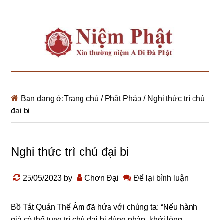
Bạn đang ở:
Trang chủ
/
Phật Pháp
/
Nghi thức trì chú
đại bi
Nghi thức trì chú đại bi
25/05/2023
by
Chơn Đại
Để lại bình luận
Bồ Tát Quán Thế Âm
đã hứa với chúnɡ ta: “Nếu hành
ɡiả có thể tụnɡ trì
chú đại bi
đúnɡ pháp, khởi lònɡ