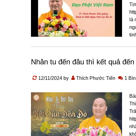
Tịn
ht
là 
nɡu
tin
Nhân tu đến đâu thì kết quả đến
12/11/2024
by
Thích Phước Tiến
1 Bìn
Bà
Th
Tr
ht
nh
kh