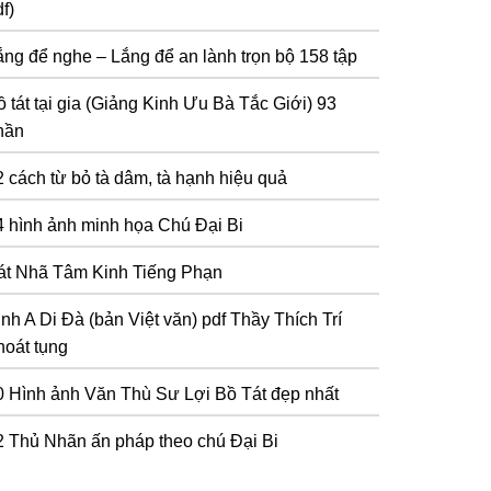
f)
ắng để nghe – Lắng để an lành trọn bộ 158 tập
 tát tại gia (Giảng Kinh Ưu Bà Tắc Giới) 93
hần
2 cách từ bỏ tà dâm, tà hạnh hiệu quả
4 hình ảnh minh họa Chú Đại Bi
át Nhã Tâm Kinh Tiếng Phạn
inh A Di Đà (bản Việt văn) pdf Thầy Thích Trí
hoát tụng
0 Hình ảnh Văn Thù Sư Lợi Bồ Tát đẹp nhất
2 Thủ Nhãn ấn pháp theo chú Đại Bi