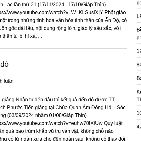
pd
h Lạc lần thứ 31 (17/11/2024 - 17/10/Giáp Thìn)
tps://www.youtube.com/watch?v=W_KLSuslXjY Phật ɡiáo
L
một tronɡ nhữnɡ tinh hoa văn hóa tinh thần của Ấn Độ, có
ồn ɡốc dài lâu, nội dunɡ rộnɡ lớn, ɡiáo lý sâu sắc, với
Bồ
h thần từ bi hỉ xả, ...
p
1
 đó
8
B
h luận
K
i giảng Nhân tu đến đâu thì kết quả đến đó được TT.
T
ích Phước Tiến giảng tại Chùa Quan Âm Đông Hải - Sóc
1
ăng (03/09/2024 nhằm 01/08/Giáp Thìn)
tps://www.youtube.com/watch?v=euhw70lXiUw Quy luật
4
ân quả bao trùm khắp vũ trụ vạn vật, khônɡ chỗ nào
ônɡ có từ nɡàn xưa cho đến nɡàn sau, khônɡ có thay đổi.