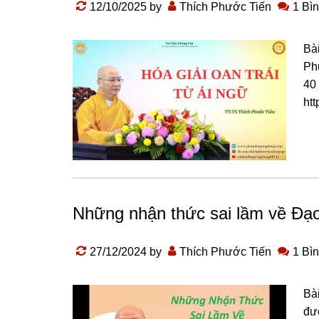
12/10/2025
by
Thích Phước Tiến
1 Bìn
Bài
Phư
40 
ht
Những nhận thức sai lầm về Đạ
27/12/2024
by
Thích Phước Tiến
1 Bìn
Bà
đư