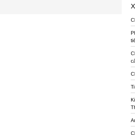
X
C
P
ti
C
cá
C
T
K
T
A
C