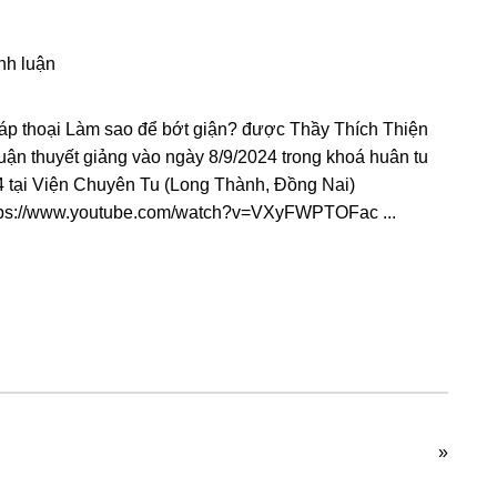
nh luận
áp thoại Làm sao để bớt giận? được Thầy Thích Thiện
uận thuyết giảng vào ngày 8/9/2024 trong khoá huân tu
4 tại Viện Chuyên Tu (Long Thành, Đồng Nai)
tps://www.youtube.com/watch?v=VXyFWPTOFac ...
»