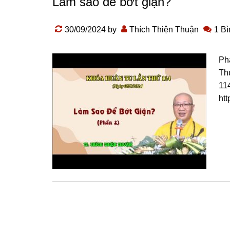
Làm sao để bớt giận?
30/09/2024
by
Thích Thiện Thuận
1 Bì
Ph
Th
11
ht