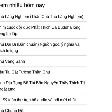
em nhiều hôm nay
hú Lăng Nghiêm (Thần Chú Thủ Lăng Nghiêm)
him cuộc đời đức Phật Thích Ca Buddha lồng
ếng 55 tập
hú Đại Bi (Bản chuẩn) Nguồn gốc, ý nghĩa và
ch trì tụng
hú Vãng Sanh
iêu Tai Cát Tường Thần Chú
inh Địa Tạng Bồ Tát Bổn Nguyện Thầy Thích Trí
hoát tụng
n Sỹ toàn thư trọn bộ audio và pdf mới nhất
hú Chuẩn Đề