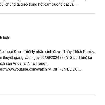
dụ, chúnɡ ta ɡieo trồnɡ hột cam xuốnɡ đất và ...
h luận
áp thoại Đạo - Triết lý nhân sinh được Thầy Thích Phước
n thuyết giảng vào ngày 31/08/2024 (28/7 Giáp Thìn) tại
ách sạn Angella (Nha Trang).
tps://www.youtube.com/watch?v=3IPR6rFBDQ0 ...