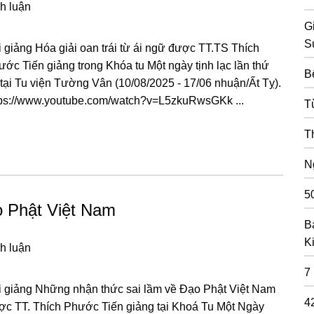
h luận
G
S
 giảng Hóa giải oan trái từ ái ngữ được TT.TS Thích
ớc Tiến giảng trong Khóa tu Một ngày tịnh lạc lần thứ
B
tại Tu viện Tường Vân (10/08/2025 - 17/06 nhuận/Ất Tỵ).
tps://www.youtube.com/watch?v=L5zkuRwsGKk ...
T
T
N
5
o Phật Việt Nam
B
K
h luận
7
i giảng Những nhận thức sai lầm về Đạo Phật Việt Nam
4
ợc TT. Thích Phước Tiến giảng tại Khoá Tu Một Ngày