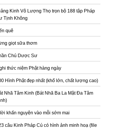
iảng Kinh Vô Lượng Thọ trọn bộ 188 tập Pháp
ư Tịnh Không
ến quê
ừng giọt sữa thơm
hần Chú Dược Sư
ghi thức niệm Phật hàng ngày
00 Hình Phật đẹp nhất (khổ lớn, chất lượng cao)
át Nhã Tâm Kinh (Bát Nhã Ba La Mật Đa Tâm
inh)
 lời khấn nguyện vào mỗi sớm mai
23 câu Kinh Pháp Cú có hình ảnh minh hoạ (file