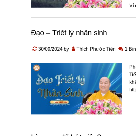
Ví 
Đạo – Triết lý nhân sinh
30/09/2024
by
Thích Phước Tiến
1 Bìn
Ph
Tiế
kh
ht