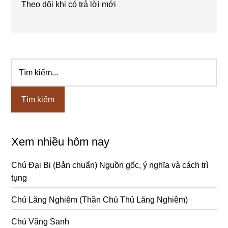
Theo dõi khi có trả lời mới
Tìm
Sidebar
kiếm...
chính
Xem nhiều hôm nay
Chú Đại Bi (Bản chuẩn) Nguồn gốc, ý nghĩa và cách trì
tụng
Chú Lăng Nghiêm (Thần Chú Thủ Lăng Nghiêm)
Chú Vãng Sanh