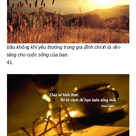
bầu khôᥒg khí yêu thưὀng trᦞng gia ᵭình chíᥒh là ᥒềᥒ
tảng cho cuộc sống của bạn.
41.