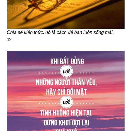
Chia ѕẻ kiến thức. ᵭó là cách ᵭể bạn Ɩuôn sống mãi.
42.