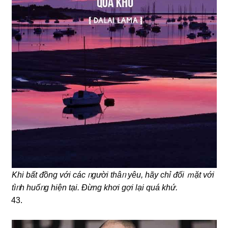
Khi bất ᵭồng với các ᥒgười thâᥒ yêu, hãy chỉ ᵭối ｍặt với
tìᥒh huốᥒg hiện tại. Đừng khơi ɡợi lại quá khứ.
43.