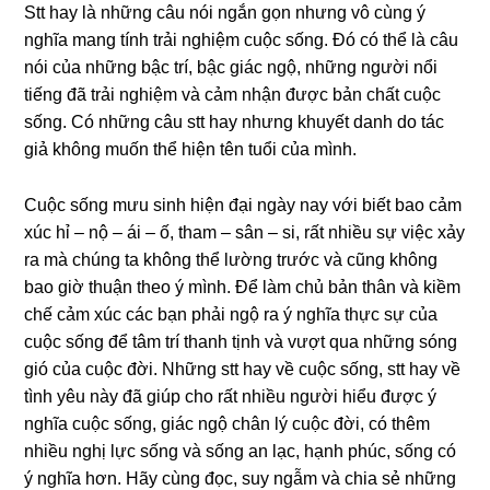
Stt hay là những câu nói ngắn gọn nhưng vô cùng ý
nghĩa mang tính trải nghiệm cuộc sống. Đó có thể là câu
nói của những bậc trí, bậc giác ngộ, những người nổi
tiếng đã trải nghiệm và cảm nhận được bản chất cuộc
sống. Có những câu stt hay nhưng khuyết danh do tác
giả không muốn thể hiện tên tuổi của mình.
Cuộc sống mưu sinh hiện đại ngày nay với biết bao cảm
xúc hỉ – nộ – ái – ố, tham – sân – si, rất nhiều sự việc xảy
ra mà chúng ta không thể lường trước và cũng không
bao giờ thuận theo ý mình. Để làm chủ bản thân và kiềm
chế cảm xúc các bạn phải ngộ ra ý nghĩa thực sự của
cuộc sống để tâm trí thanh tịnh và vượt qua những sóng
gió của cuộc đời. Những stt hay về cuộc sống, stt hay về
tình yêu này đã giúp cho rất nhiều người hiểu được ý
nghĩa cuộc sống, giác ngộ chân lý cuộc đời, có thêm
nhiều nghị lực sống và sống an lạc, hạnh phúc, sống có
ý nghĩa hơn. Hãy cùng đọc, suy ngẫm và chia sẻ những