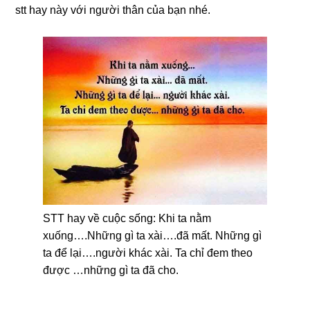
stt hay này với người thân của bạn nhé.
STT hay về cuộc sống: Khi ta nằm
xuống….Những gì ta xài….đã mất. Những gì
ta để lại….người khác xài. Ta chỉ đem theo
được …những gì ta đã cho.