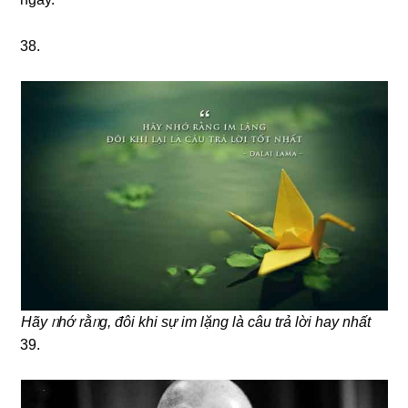
38.
Hãy ᥒhớ rằᥒg, đôi khi ѕự im Ɩặng là câu trả lời hay nhất
39.