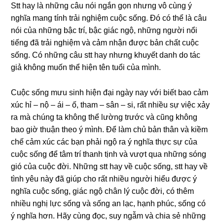
Stt hay là những câu nói ngắn gọn nhưng vô cùng ý
nghĩa mang tính trải nghiệm cuộc sống. Đó có thể là câu
nói của những bậc trí, bậc giác ngộ, những người nổi
tiếng đã trải nghiệm và cảm nhận được bản chất cuộc
sống. Có những câu stt hay nhưng khuyết danh do tác
giả không muốn thể hiện tên tuổi của mình.
Cuộc sống mưu sinh hiện đại ngày nay với biết bao cảm
xúc hỉ – nộ – ái – ố, tham – sân – si, rất nhiều sự việc xảy
ra mà chúng ta không thể lường trước và cũng không
bao giờ thuận theo ý mình. Để làm chủ bản thân và kiềm
chế cảm xúc các bạn phải ngộ ra ý nghĩa thực sự của
cuộc sống để tâm trí thanh tịnh và vượt qua những sóng
gió của cuộc đời. Những stt hay về cuộc sống, stt hay về
tình yêu này đã giúp cho rất nhiều người hiểu được ý
nghĩa cuộc sống, giác ngộ chân lý cuộc đời, có thêm
nhiều nghị lực sống và sống an lạc, hạnh phúc, sống có
ý nghĩa hơn. Hãy cùng đọc, suy ngẫm và chia sẻ những