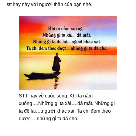
stt hay này với người thân của bạn nhé.
STT hay về cuộc sống: Khi ta nằm
xuống….Những gì ta xài….đã mất. Những gì
ta để lại….người khác xài. Ta chỉ đem theo
được …những gì ta đã cho.