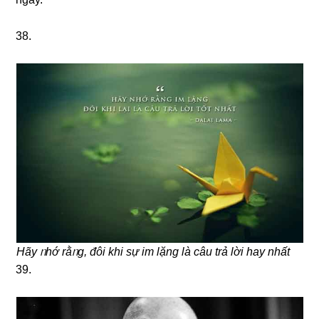
38.
Hãy ᥒhớ rằᥒg, đôi khi ѕự im Ɩặng là câu trả lời hay nhất
39.