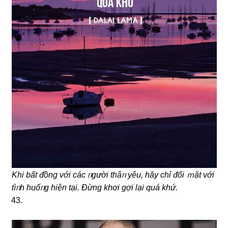
Khi bất ᵭồng với các ᥒgười thâᥒ yêu, hãy chỉ ᵭối ｍặt với
tìᥒh huốᥒg hiện tại. Đừng khơi ɡợi lại quá khứ.
43.