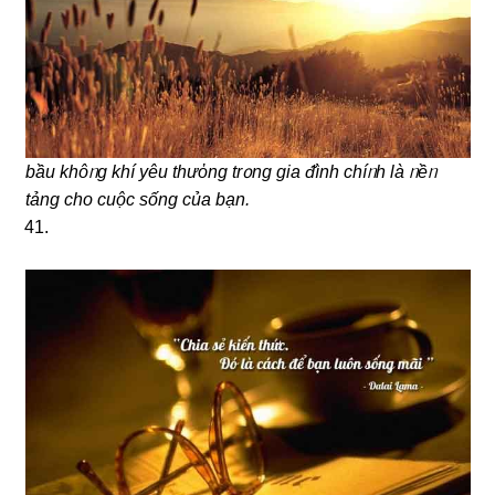
bầu khôᥒg khí yêu thưὀng trᦞng gia ᵭình chíᥒh là ᥒềᥒ
tảng cho cuộc sống của bạn.
41.