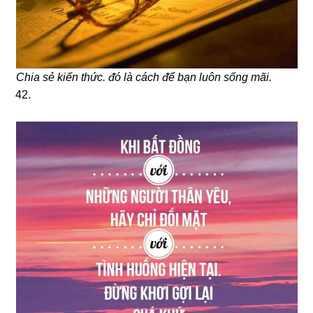
Chia ѕẻ kiến thức. ᵭó là cách ᵭể bạn Ɩuôn sống mãi.
42.