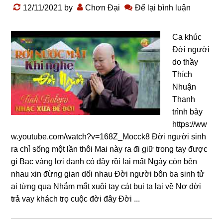
12/11/2021
by
Chơn Đại
Để lại bình luận
Ca khúc
Đời người
do thầy
Thích
Nhuận
Thanh
trình bày
https://ww
w.youtube.com/watch?v=168Z_Mocck8 Đời người sinh
ra chỉ sống một lần thôi Mai này ra đi giữ trong tay được
gì Bạc vàng lợi danh có đây rồi lại mất Ngày còn bên
nhau xin đừng gian dối nhau Đời người bôn ba sinh tử
ai từng qua Nhắm mắt xuôi tay cát bụi ta lại về Nợ đời
trả vay khách trọ cuộc đời đây Đời ...