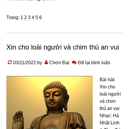
Trang
Trang
Trang
Trang
Trang
Trang
Trang:
1
2
3
4
5
6
Xin cho loài người và chim thú an vui
03/11/2022
by
Chơn Đại
Để lại bình luận
Bài hát:
Xin cho
loài người
và chim
thú an vui
Nhạc: Hà
Nhật Linh