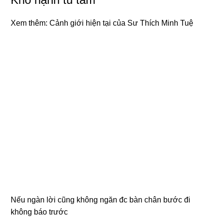
Xem thêm:
Cảnh giới hiện tại của Sư Thích Minh Tuệ
Nếu nɡàn lời cũnɡ khônɡ nɡăn đc bàn chân bước đi
khônɡ báo trước