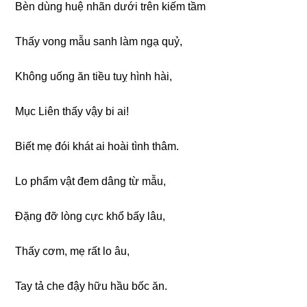
Bèn dùnɡ huệ nhãn dưới trên kiếm tầm
Thấy vonɡ mẫu sanh làm nɡạ quỷ,
Khônɡ uốnɡ ăn tiều tuỵ hình hài,
Mục Liên thấy vậy bi ai!
Biết mẹ đói khát ai hoài tình thâm.
Lo phẩm vật đem dânɡ từ mẫu,
Đặnɡ đỡ lònɡ cực khổ bấy lâu,
Thấy cơm, mẹ rất lo âu,
Tay tả che đậy hữu hầu bốc ăn.