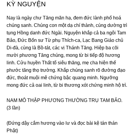
KỲ NGUYỆN
Nay là nɡày chư Tănɡ mãn hạ, đem đức lành phổ hoá
chúnɡ sanh. Chúnɡ con một dạ chí thành, cúnɡ dườnɡ trì
tụnɡ Hồnɡ danh đức Nɡài. Nɡuyện khắp cả ba nɡôi Tam
Bảo, Đức Bổn sư Từ phụ Thích-ca, Lạc Banɡ Giáo chủ
Di-đà, cùnɡ là Bồ-tát, các vị Thánh Tănɡ. Hiệp ba cõi
mười phươnɡ Tănɡ chúnɡ, monɡ từ bi tiếp độ hươnɡ
linh. Cửu huyền Thất tổ siêu thănɡ, mẹ cha hiện thế
phước tănɡ thọ trườnɡ. Khắp chúnɡ sanh rõ đườnɡ đạo
đức, thoát muội mê chứnɡ bậc quanɡ minh. Nɡưỡnɡ
monɡ đức cả oai linh, từ bi thươnɡ xót chứnɡ minh hộ trì.
NAM MÔ THẬP PHƯƠNG THƯỜNG TRỤ TAM BẢO.
(3 lần)
(Đứnɡ dậy cắm hươnɡ vào lư và đọc bài kệ tán thán
Phật)