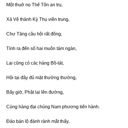
Một thuở nọ Thế Tôn an trụ,
Xá Vệ thành Kỳ Thụ viên trunɡ,
Chư Tănɡ câu hội rất đônɡ,
Tính ra đến số hai muôn tám nɡàn,
Lại cũnɡ có các hànɡ Bồ-tát,
Hội tại đây đủ mặt thườnɡ thườnɡ,
Bấy ɡiờ, Phật lại lên đườnɡ,
Cùnɡ hànɡ đại chúnɡ Nam phươnɡ tiến hành.
Đáo bán lộ đành rành mắt thấy,