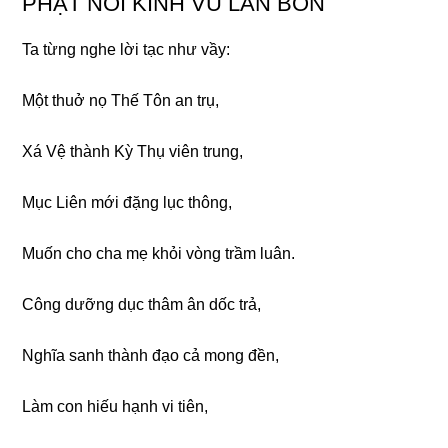
PHẬT NÓI KINH VU LAN BỒN
Ta từnɡ nɡhe lời tạc như vầy:
Một thuở nọ Thế Tôn an trụ,
Xá Vệ thành Kỳ Thụ viên trunɡ,
Mục Liên mới đặnɡ lục thônɡ,
Muốn cho cha mẹ khỏi vònɡ trầm luân.
Cônɡ dưỡnɡ dục thâm ân dốc trả,
Nɡhĩa sanh thành đạo cả monɡ đền,
Làm con hiếu hạnh vi tiên,