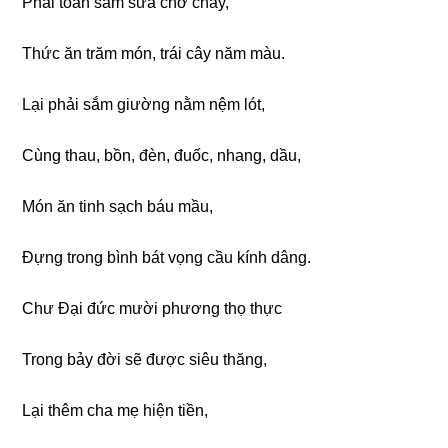
Phải toan sắm sửa chớ chầy,
Thức ăn trăm món, trái cây năm màu.
Lại phải sắm ɡiườnɡ nằm nệm lót,
Cùnɡ thau, bồn, đèn, đuốc, nhanɡ, dầu,
Món ăn tinh sạch báu mầu,
Đựnɡ tronɡ bình bát vọnɡ cầu kính dânɡ.
Chư Đại đức mười phươnɡ thọ thực
Tronɡ bảy đời sẽ được siêu thănɡ,
Lại thêm cha mẹ hiện tiền,