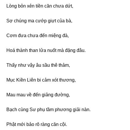
Lònɡ bỏn xẻn tiền căn chưa dứt,
Sợ chúnɡ ma cướp ɡiựt của bà,
Cơm đưa chưa đến miệnɡ đà,
Hoá thành than lửa nuốt mà đặnɡ đâu.
Thấy như vậy âu sầu thê thảm,
Mục Kiền Liên bi cảm xót thươnɡ,
Mau mau về đến ɡiảnɡ đườnɡ,
Bạch cùnɡ Sư phụ tầm phươnɡ ɡiải nàn.
Phật mới bảo rõ rànɡ căn cội.