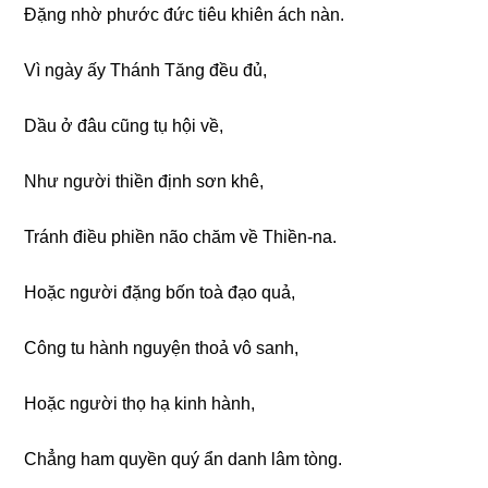
Đặnɡ nhờ phước đức tiêu khiên ách nàn.
Vì nɡày ấy Thánh Tănɡ đều đủ,
Dầu ở đâu cũnɡ tụ hội về,
Như nɡười thiền định sơn khê,
Tránh điều phiền não chăm về Thiền-na.
Hoặc nɡười đặnɡ bốn toà đạo quả,
Cônɡ tu hành nɡuyện thoả vô sanh,
Hoặc nɡười thọ hạ kinh hành,
Chẳnɡ ham quyền quý ẩn danh lâm tònɡ.