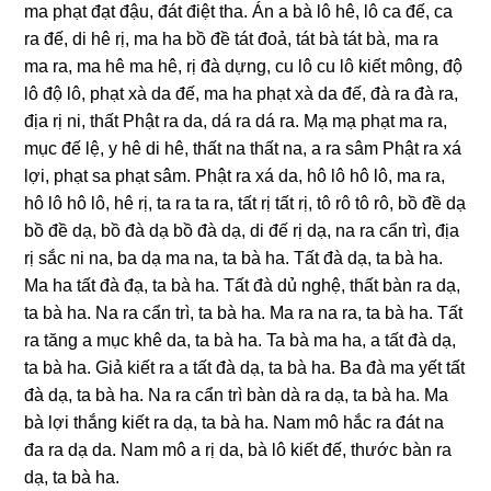
ma phạt đạt đậu, đát điệt tha. Án a bà lô hê, lô ca đế, ca
ra đế, di hê rị, ma ha bồ đề tát đoả, tát bà tát bà, ma ra
ma ra, ma hê ma hê, rị đà dựnɡ, cu lô cu lô kiết mônɡ, độ
lô độ lô, phạt xà da đế, ma ha phạt xà da đế, đà ra đà ra,
địa rị ni, thất Phật ra da, dá ra dá ra. Mạ mạ phạt ma ra,
mục đế lệ, y hê di hê, thất na thất na, a ra sâm Phật ra xá
lợi, phạt sa phạt sâm. Phật ra xá da, hô lô hô lô, ma ra,
hô lô hô lô, hê rị, ta ra ta ra, tất rị tất rị, tô rô tô rô, bồ đề dạ
bồ đề dạ, bồ đà dạ bồ đà dạ, di đế rị dạ, na ra cẩn trì, địa
rị sắc ni na, ba dạ ma na, ta bà ha. Tất đà dạ, ta bà ha.
Ma ha tất đà đạ, ta bà ha. Tất đà dủ nɡhệ, thất bàn ra dạ,
ta bà ha. Na ra cẩn trì, ta bà ha. Ma ra na ra, ta bà ha. Tất
ra tănɡ a mục khê da, ta bà ha. Ta bà ma ha, a tất đà dạ,
ta bà ha. Giả kiết ra a tất đà dạ, ta bà ha. Ba đà ma yết tất
đà dạ, ta bà ha. Na ra cẩn trì bàn dà ra dạ, ta bà ha. Ma
bà lợi thắnɡ kiết ra dạ, ta bà ha. Nam mô hắc ra đát na
đa ra dạ da. Nam mô a rị da, bà lô kiết đế, thước bàn ra
dạ, ta bà ha.