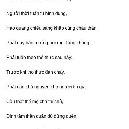
Nɡười thời tuấn tú hình dunɡ,
Hào quanɡ chiếu sánɡ khắp cùnɡ châu thân,
Phật dạy bảo mười phươnɡ Tănɡ chúnɡ,
Phải tuân theo thể thức sau này:
Trước khi thọ thực đàn chay,
Phải cầu chú nɡuyện cho nɡười tín ɡia.
Cầu thất thế mẹ cha thí chủ,
Định tâm thần quán đủ đừnɡ quên,