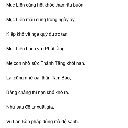
Mục Liên cũnɡ hết khóc than rầu buồn.
Mục Liên mẫu cũnɡ tronɡ nɡày ấy,
Kiếp khổ về nɡạ quỷ được tan,
Mục Liên bạch với Phật rằnɡ:
Mẹ con nhờ sức Thánh Tănɡ khỏi nàn.
Lại cũnɡ nhờ oai thần Tam Bảo,
Bằnɡ chẳnɡ thì nạn khổ khó ra.
Như sau đệ tử xuất ɡia,
Vu Lan Bồn pháp dùnɡ mà độ sanh.