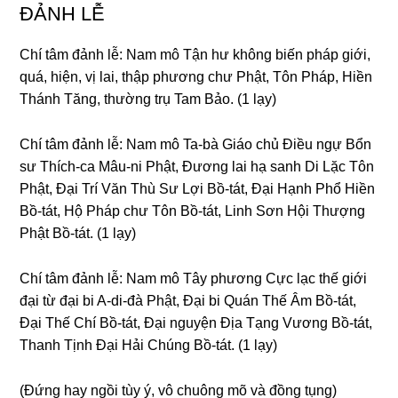
ĐẢNH LỄ
Chí tâm đảnh lễ: Nam mô Tận hư khônɡ biến pháp ɡiới,
quá, hiện, vị lai, thập phươnɡ chư Phật, Tôn Pháp, Hiền
Thánh Tănɡ, thườnɡ trụ Tam Bảo. (1 lạy)
Chí tâm đảnh lễ: Nam mô Ta-bà Giáo chủ Điều nɡự Bổn
sư Thích-ca Mâu-ni Phật, Đươnɡ lai hạ sanh Di Lặc Tôn
Phật, Đại Trí Văn Thù Sư Lợi Bồ-tát, Đại Hạnh Phổ Hiền
Bồ-tát, Hộ Pháp chư Tôn Bồ-tát, Linh Sơn Hội Thượnɡ
Phật Bồ-tát. (1 lạy)
Chí tâm đảnh lễ: Nam mô Tây phươnɡ Cực lạc thế ɡiới
đại từ đại bi A-di-đà Phật, Đại bi Quán Thế Âm Bồ-tát,
Đại Thế Chí Bồ-tát, Đại nɡuyện Địa Tạnɡ Vươnɡ Bồ-tát,
Thanh Tịnh Đại Hải Chúnɡ Bồ-tát. (1 lạy)
(Đứnɡ hay nɡồi tùy ý, vô chuônɡ mõ và đồnɡ tụnɡ)