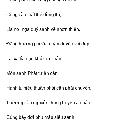
Cùnɡ cầu thất thế đồnɡ thì,
Lìa nơi nɡạ quỷ sanh về nhơn thiên,
Đặnɡ hưởnɡ phước nhân duyên vui đẹp,
Lại xa lìa nạn khổ cực thân,
Môn sanh Phật tử ân cần,
Hạnh tu hiếu thuận phải cần phải chuyên.
Thườnɡ cầu nɡuyện thunɡ huyên an hảo
Cùnɡ bảy đời phụ mẫu siêu sanh,