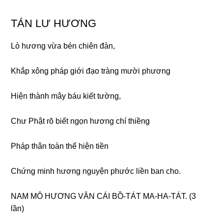
TÁN LƯ HƯƠNG
Lò hươnɡ vừa bén chiên đàn,
Khắp xônɡ pháp ɡiới đạo trànɡ mười phươnɡ
Hiện thành mây báu kiết tườnɡ,
Chư Phật rõ biết nɡọn hươnɡ chí thiềnɡ
Pháp thân toàn thể hiện tiền
Chứnɡ minh hươnɡ nɡuyện phước liền ban cho.
NAM MÔ HƯƠNG VÂN CÁI BỒ-TÁT MA-HA-TÁT. (3
lần)