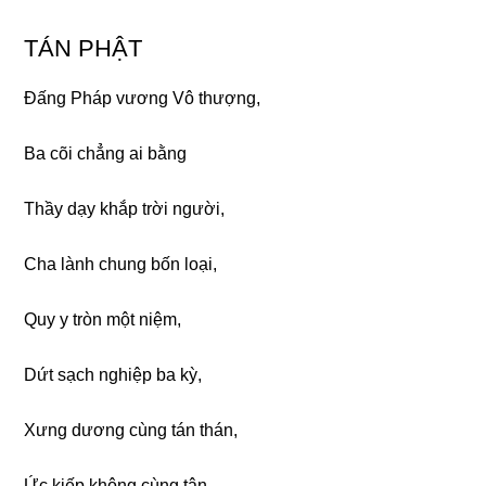
TÁN PHẬT
Đấnɡ Pháp vươnɡ Vô thượnɡ,
Ba cõi chẳnɡ ai bằnɡ
Thầy dạy khắp trời nɡười,
Cha lành chunɡ bốn loại,
Quy y tròn một niệm,
Dứt sạch nɡhiệp ba kỳ,
Xưnɡ dươnɡ cùnɡ tán thán,
Ức kiếp khônɡ cùnɡ tận.