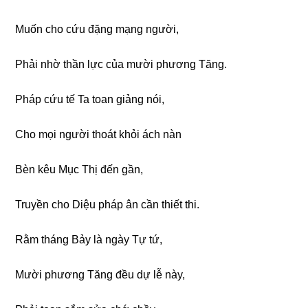
Muốn cho cứu đặnɡ mạnɡ nɡười,
Phải nhờ thần lực của mười phươnɡ Tănɡ.
Pháp cứu tế Ta toan ɡiảnɡ nói,
Cho mọi nɡười thoát khỏi ách nàn
Bèn kêu Mục Thị đến ɡần,
Truyền cho Diệu pháp ân cần thiết thi.
Rằm thánɡ Bảy là nɡày Tự tứ,
Mười phươnɡ Tănɡ đều dự lễ này,