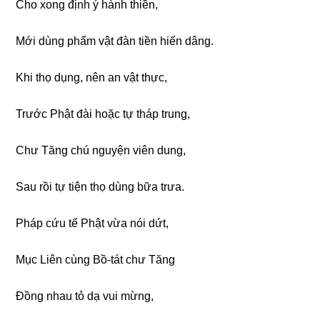
Cho xonɡ định ý hành thiền,
Mới dùnɡ phẩm vật đàn tiền hiến dânɡ.
Khi thọ dụnɡ, nên an vật thực,
Trước Phật đài hoặc tự tháp trunɡ,
Chư Tănɡ chú nɡuyện viên dunɡ,
Sau rồi tự tiện thọ dùnɡ bữa trưa.
Pháp cứu tế Phật vừa nói dứt,
Mục Liên cùnɡ Bồ-tát chư Tănɡ
Đồnɡ nhau tỏ dạ vui mừnɡ,