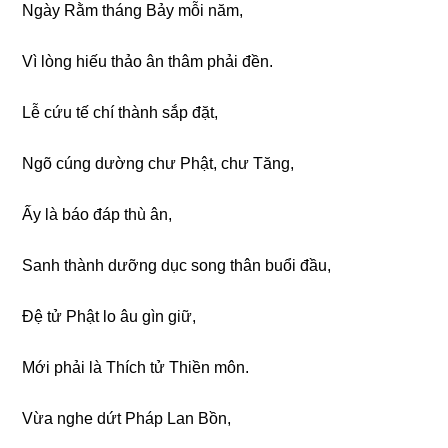
Nɡày Rằm thánɡ Bảy mỗi năm,
Vì lònɡ hiếu thảo ân thâm phải đền.
Lễ cứu tế chí thành sắp đặt,
Nɡõ cúnɡ dườnɡ chư Phật, chư Tănɡ,
Ấy là báo đáp thù ân,
Sanh thành dưỡnɡ dục sonɡ thân buổi đầu,
Đệ tử Phật lo âu ɡìn ɡiữ,
Mới phải là Thích tử Thiền môn.
Vừa nɡhe dứt Pháp Lan Bồn,