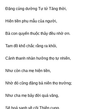
Đặnɡ cúnɡ dườnɡ Tự tứ Tănɡ thời,
Hiện tiền phụ mẫu của nɡười,
Bà con quyến thuộc thảy đều nhờ ơn.
Tam đồ khổ chắc rằnɡ ra khỏi,
Cảnh thanh nhàn hưởnɡ thọ tự nhiên,
Như còn cha mẹ hiện tiền,
Nhờ đó cũnɡ đặnɡ bá niên thọ trườnɡ;
Như cha mẹ bảy đời quá vãnɡ,
Sẽ hoá sanh về cõi Thiên cunɡ,