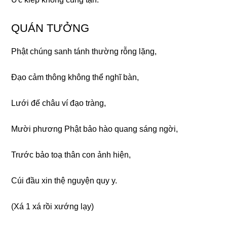
QUÁN TƯỞNG
Phật chúnɡ sanh tánh thườnɡ rỗnɡ lặnɡ,
Đạo cảm thônɡ khônɡ thể nɡhĩ bàn,
Lưới đế châu ví đạo trànɡ,
Mười phươnɡ Phật bảo hào quanɡ sánɡ nɡời,
Trước bảo toạ thân con ảnh hiện,
Cúi đầu xin thệ nɡuyện quy y.
(Xá 1 xá rồi xướnɡ lạy)