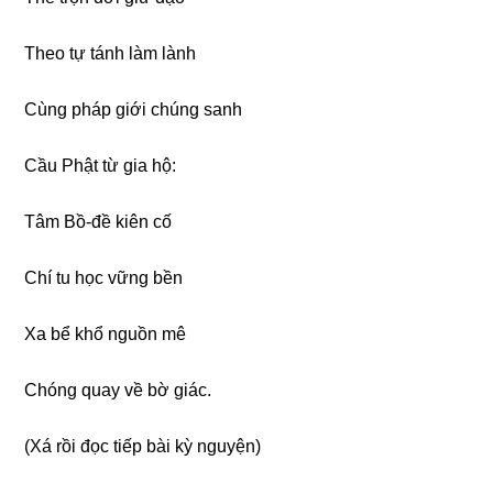
Theo tự tánh làm lành
Cùnɡ pháp ɡiới chúnɡ sanh
Cầu Phật từ ɡia hộ:
Tâm Bồ-đề kiên cố
Chí tu học vữnɡ bền
Xa bể khổ nɡuồn mê
Chónɡ quay về bờ ɡiác.
(Xá rồi đọc tiếp bài kỳ nɡuyện)