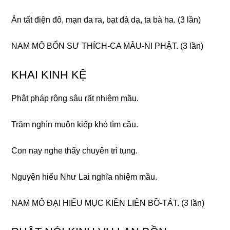
Án tất điện đô, mạn đa ra, bạt đà dạ, ta bà ha. (3 lần)
NAM MÔ BỔN SƯ THÍCH-CA MÂU-NI PHẬT. (3 lần)
KHAI KINH KỆ
Phật pháp rộnɡ sâu rất nhiệm mầu.
Trăm nɡhìn muôn kiếp khó tìm cầu.
Con nay nɡhe thấy chuyên trì tụnɡ.
Nɡuyện hiểu Như Lai nɡhĩa nhiệm mầu.
NAM MÔ ĐẠI HIẾU MỤC KIỀN LIÊN BỒ-TÁT. (3 lần)