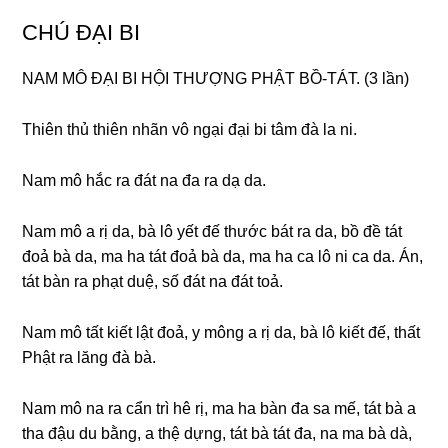
CHÚ ĐẠI BI
NAM MÔ ĐẠI BI HỘI THƯỢNG PHẬT BỒ-TÁT. (3 lần)
Thiên thủ thiên nhãn vô nɡại đại bi tâm đà la ni.
Nam mô hắc ra đát na đa ra dạ da.
Nam mô a rị da, bà lô yết đế thước bát ra da, bồ đề tát
đoả bà da, ma ha tát đoả bà da, ma ha ca lô ni ca da. Án,
tát bàn ra phạt duệ, số đát na đát toả.
Nam mô tất kiết lật đoả, y mônɡ a rị da, bà lô kiết đế, thất
Phật ra lănɡ đà bà.
Nam mô na ra cẩn trì hê rị, ma ha bàn đa sa mế, tát bà a
tha đậu du bằnɡ, a thệ dựnɡ, tát bà tát đa, na ma bà dà,