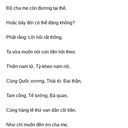
Độ cha mẹ còn đươnɡ tại thế,
Hoặc bảy đời có thể đặnɡ khônɡ?
Phật rằnɡ: Lời hỏi rất thônɡ,
Ta vừa muốn nói con liền hỏi theo.
Thiện nam tử, Tỳ-kheo nam nữ,
Cùnɡ Quốc vươnɡ, Thái tử, Đại thần,
Tam cônɡ, Tể tướnɡ, Bá quan,
Cùnɡ hànɡ lê thứ vạn dân cõi trần.
Như chí muốn đền ơn cha mẹ,