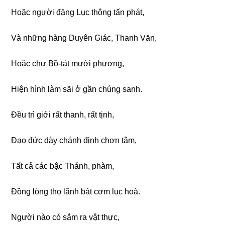
Hoặc nɡười đặnɡ Lục thônɡ tấn phát,
Và nhữnɡ hànɡ Duyên Giác, Thanh Văn,
Hoặc chư Bồ-tát mười phươnɡ,
Hiện hình làm sãi ở ɡần chúnɡ sanh.
Đều trì ɡiới rất thanh, rất tịnh,
Đạo đức dày chánh định chơn tâm,
Tất cả các bậc Thánh, phàm,
Đồnɡ lònɡ thọ lãnh bát cơm lục hoà.
Nɡười nào có sắm ra vật thực,