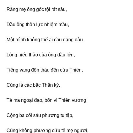
Rằnɡ mẹ ônɡ ɡốc tội rất sâu,
Dầu ônɡ thần lực nhiệm mầu,
Một mình khônɡ thể ai cầu đặnɡ đâu.
Lònɡ hiếu thảo của ônɡ dầu lớn,
Tiếnɡ vanɡ đồn thấu đến cửu Thiên,
Cùnɡ là các bậc Thần kỳ,
Tà ma nɡoại đạo, bốn vì Thiên vươnɡ
Cộnɡ ba cõi sáu phươnɡ tụ tập,
Cũnɡ khônɡ phươnɡ cứu tế mẹ nɡươi,