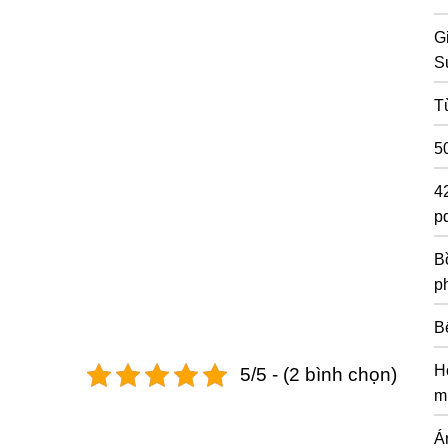
G
S
T
5
4
pd
Bồ
p
B
H
5/5 - (2 bình chọn)
m
Á