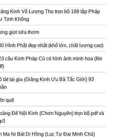
iảng Kinh Vô Lượng Thọ trọn bộ 188 tập Pháp
ư Tịnh Không
ừng giọt sữa thơm
00 Hình Phật đẹp nhất (khổ lớn, chất lượng cao)
23 câu Kinh Pháp Cú có hình ảnh minh hoạ (file
f)
 tát tại gia (Giảng Kinh Ưu Bà Tắc Giới) 93
hần
ến quê
oàng Đế Nội Kinh (Chơn Nguyên) trọn bộ pdf và
p3
n Ma Ni Bát Di Hồng (Lục Tự Đại Minh Chú)