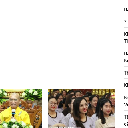
B
7
K
T
B
K
T
K
N
Vi
T
c