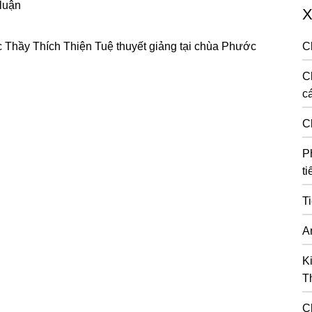
 luận
X
Thầy Thích Thiện Tuệ thuyết giảng tại chùa Phước
C
C
cá
C
P
ti
T
A
K
T
C