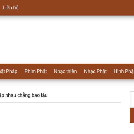
Liên hệ
ật Pháp
Phim Phật
Nhạc thiền
Nhạc Phật
Hình Phậ
T
S
p nhau chẳng bao lâu
ki
c