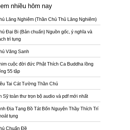
em nhiều hôm nay
hú Lăng Nghiêm (Thần Chú Thủ Lăng Nghiêm)
hú Đại Bi (Bản chuẩn) Nguồn gốc, ý nghĩa và
ch trì tụng
hú Vãng Sanh
him cuộc đời đức Phật Thích Ca Buddha lồng
ếng 55 tập
iêu Tai Cát Tường Thần Chú
n Sỹ toàn thư trọn bộ audio và pdf mới nhất
inh Địa Tạng Bồ Tát Bổn Nguyện Thầy Thích Trí
hoát tụng
hú Chuẩn Đề