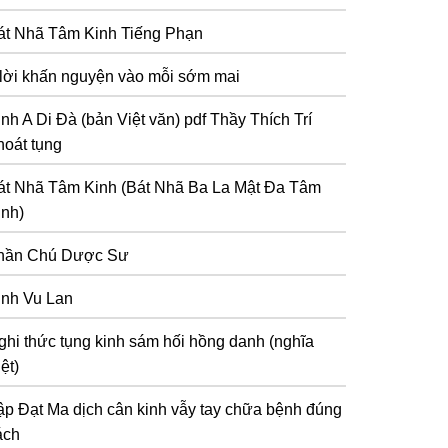
át Nhã Tâm Kinh Tiếng Phạn
 lời khấn nguyện vào mỗi sớm mai
inh A Di Đà (bản Việt văn) pdf Thầy Thích Trí
hoát tụng
át Nhã Tâm Kinh (Bát Nhã Ba La Mật Đa Tâm
inh)
hần Chú Dược Sư
inh Vu Lan
ghi thức tụng kinh sám hối hồng danh (nghĩa
ệt)
ập Đạt Ma dịch cân kinh vẫy tay chữa bệnh đúng
ách