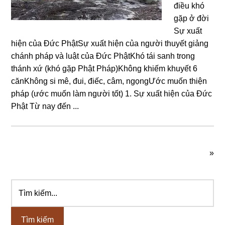
điều khó
gặp ở đời
Sự xuất
hiện của Đức PhậtSự xuất hiện của người thuyết giảng
chánh pháp và luật của Đức PhậtKhó tái sanh trong
thánh xứ (khó gặp Phật Pháp)Không khiếm khuyết 6
cănKhông si mê, đui, điếc, câm, ngọngƯớc muốn thiện
pháp (ước muốn làm người tốt) 1. Sự xuất hiện của Đức
Phật Từ nay đến ...
»
Tìm
Sidebar
kiếm...
chính