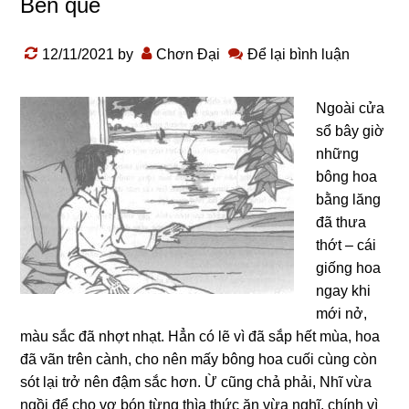
Bến quê
12/11/2021
by
Chơn Đại
Để lại bình luận
Ngoài cửa
sổ bây giờ
những
bông hoa
bằng lăng
đã thưa
thớt – cái
giống hoa
ngay khi
mới nở,
màu sắc đã nhợt nhạt. Hẳn có lẽ vì đã sắp hết mùa, hoa
đã vãn trên cành, cho nên mấy bông hoa cuối cùng còn
sót lại trở nên đậm sắc hơn. Ừ cũng chả phải, Nhĩ vừa
ngồi để cho vợ bón từng thìa thức ăn vừa nghĩ, chính vì