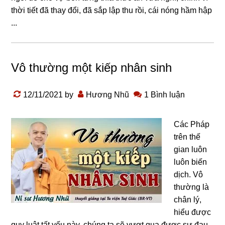
thời tiết đã thay đổi, đã sắp lập thu rồi, cái nóng hầm hập
...
Vô thường một kiếp nhân sinh
12/11/2021
by
Hương Nhũ
1 Bình luận
Các Pháp
trên thế
gian luôn
luôn biến
dịch. Vô
thường là
chân lý,
hiểu được
quy luật tất yếu này, chúng ta sẽ vượt qua được sự đau