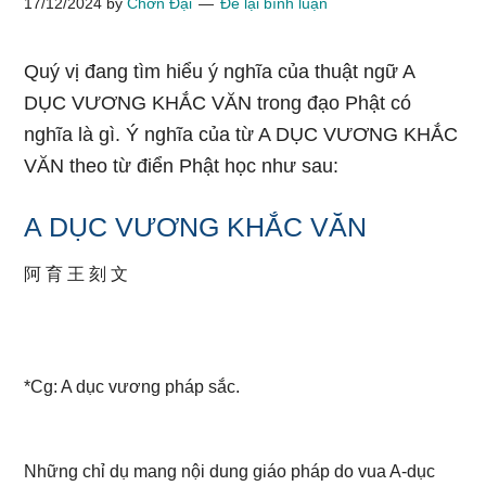
17/12/2024
by
Chơn Đại
Để lại bình luận
Quý vị đang tìm hiểu ý nghĩa của thuật ngữ A
DỤC VƯƠNG KHẮC VĂN trong đạo Phật có
nghĩa là gì. Ý nghĩa của từ A DỤC VƯƠNG KHẮC
VĂN theo từ điển Phật học như sau:
A DỤC VƯƠNG KHẮC VĂN
阿 育 王 刻 文
*Cg: A dục vương pháp sắc.
Những chỉ dụ mang nội dung giáo pháp do vua A-dục