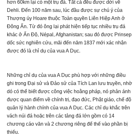
hơn 60km lại có một trụ đá. Tất cả đều được dời về
Dehli. Đến 100 năm sau, lúc đầu được sự chú ý của
Thượng úy Hoare thuộc Toàn quyền Liên Hiệp Anh ở
Đông Ấn. Từ đó ông lại phát hiện tiếp tục nhiều trụ đá
khác ở Ấn Độ, Népal, Afghanistan; sau đó được Prinsep
dốc sức nghiên cứu, mãi đến năm 1837 mới xác nhận
được đó là chỉ dụ của vua A Dục.
Những chỉ dụ của vua A Dục phù hợp với những điều
ghi trong Đại sử và Đảo sử của Tích Lan lưu truyền, nhờ
dó có thể biết được công việc hoằng pháp, nó phản ánh
được quan điểm về chính trị, đạo đức, Phật giáo, chế độ
quản lý hành chính của vua A Dục. Các chỉ dụ khắc trên
vách núi đá hoặc trên các tảng đá lớn gồm có 14
chương cáo văn và 2 chương riêng để thế vào phần bị
thiếu.