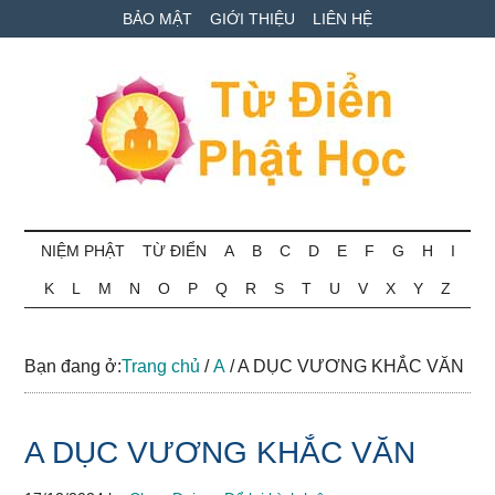
Skip
Skip
Bỏ
BẢO MẬT
GIỚI THIỆU
LIÊN HỆ
to
to
qua
main
secondary
primary
content
menu
sidebar
Từ
Tra
cứu
NIỆM PHẬT
TỪ ĐIỂN
A
B
C
D
E
F
G
H
I
điển
thuật
K
L
M
N
O
P
Q
R
S
T
U
V
X
Y
Z
ngữ
Phật
Phật
học
học
Bạn đang ở:
Trang chủ
/
A
/
A DỤC VƯƠNG KHẮC VĂN
online
A DỤC VƯƠNG KHẮC VĂN