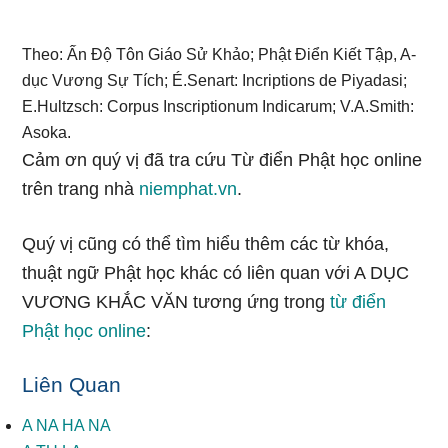
Theo: Ấn Độ Tôn Giáo Sử Khảo; Phật Điển Kiết Tập, A-
dục Vương Sự Tích; É.Senart: Incriptions de Piyadasi;
E.Hultzsch: Corpus Inscriptionum Indicarum; V.A.Smith:
Asoka.
Cảm ơn quý vị đã tra cứu Từ điển Phật học online
trên trang nhà
niemphat.vn
.
Quý vị cũng có thể tìm hiểu thêm các từ khóa,
thuật ngữ Phật học khác có liên quan với A DỤC
VƯƠNG KHẮC VĂN tương ứng trong
từ điển
Phật học online
:
Liên Quan
A NA HA NA