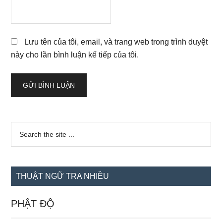
Lưu tên của tôi, email, và trang web trong trình duyệt
này cho lần bình luận kế tiếp của tôi.
Sidebar
Search
the
chính
site
...
THUẬT NGỮ TRA NHIỀU
PHẬT ĐỘ