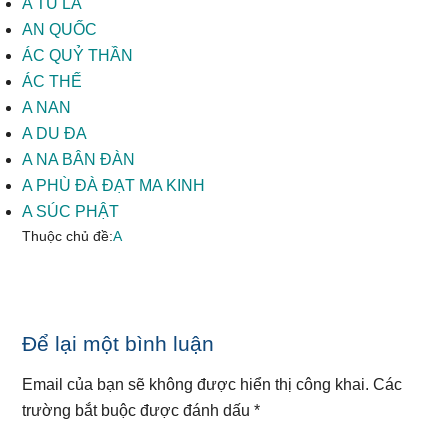
A TU LA
AN QUỐC
ÁC QUỶ THẦN
ÁC THẾ
A NAN
A DU ĐA
A NA BÂN ĐÀN
A PHÙ ĐÀ ĐẠT MA KINH
A SÚC PHẬT
Thuộc chủ đề:
A
Reader
Để lại một bình luận
Interactions
Email của bạn sẽ không được hiển thị công khai.
Các
trường bắt buộc được đánh dấu
*