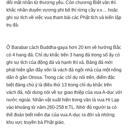
đôi mắt nhân từ thương yêu. Còn chương Biệt văn thì
khắc nhân duyên vương phi bố thí rừng cây v.v… hoặc
ghi sự tích về việc vua tham bái các Phật tích và kiến lập
trụ đá.
Ở Barabar cách Buddha-gaya hơn 20 km về hướng Bắc
có 4 hang đá. Chỉ dụ khắc trên 3 hang đá trong số ấy có
ghi sự tích của động đá và hạnh thí xả. Bảng đá mới
phát hiện gần đây vốn là vách đá ngôi nhà của một nông
dân ở gần Orissa. Trong các chỉ dụ nói trên, điểm đặc
biệt đáng chú ý là điều thứ 13 trong chỉ dụ khắc trên
vách đá, nội dung nói về sự giao thiệp của vua A-dục với
nước ngoài. Nhân vật xuất hiện trong văn là vua Hi Lạp
vào khoảng từ năm 260-258 tr.TL. Nhờ đó người ta có
thể đoán biết niên đại của vua A-dục ra đời và những
khu vực truyền bá Phật giáo.