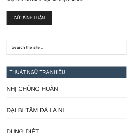
Sidebar
Search
the
chính
site
...
THUẬT NGỮ TRA NHIỀU
NHỊ CHỦNG HUÂN
ĐẠI BI TÂM ĐÀ LA NI
DỤNG DIỆT