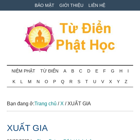
Skip
Skip
Bỏ
BẢO MẬT
GIỚI THIỆU
LIÊN HỆ
to
to
qua
main
secondary
primary
content
menu
sidebar
Từ
Tra
cứu
NIỆM PHẬT
TỪ ĐIỂN
A
B
C
D
E
F
G
H
I
điển
thuật
K
L
M
N
O
P
Q
R
S
T
U
V
X
Y
Z
ngữ
Phật
Phật
học
học
Bạn đang ở:
Trang chủ
/
X
/
XUẤT GIA
online
XUẤT GIA