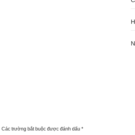
C
H
N
.
Các trường bắt buộc được đánh dấu
*