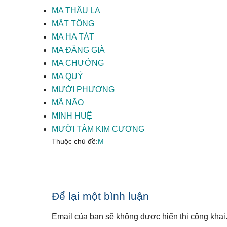
MA THÂU LA
MẬT TÔNG
MA HA TÁT
MA ĐĂNG GIÀ
MA CHƯỚNG
MA QUỶ
MƯỜI PHƯƠNG
MÃ NÃO
MINH HUỆ
MƯỜI TÂM KIM CƯƠNG
Thuộc chủ đề:
M
Reader
Để lại một bình luận
Interactions
Email của bạn sẽ không được hiển thị công khai