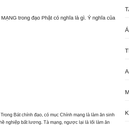
T
ữ MẠNG trong đạo Phật có nghĩa là gì. Ý nghĩa của
Á
T
A
M
K
. Trong Bát chính đạo, có mục Chính mạng là làm ăn sinh
ề nghiệp bất lương. Tà mạng, ngược lại là lối làm ăn