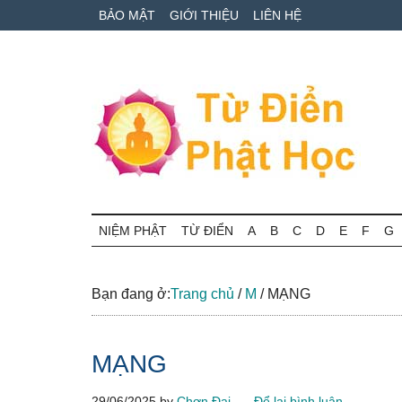
Skip
Skip
Bỏ
BẢO MẬT
GIỚI THIỆU
LIÊN HỆ
to
to
qua
main
secondary
primary
content
menu
sidebar
Từ
Tra
cứu
NIỆM PHẬT
TỪ ĐIỂN
A
B
C
D
E
F
G
điển
thuật
ngữ
Phật
Phật
Bạn đang ở:
Trang chủ
/
M
/
MẠNG
học
học
online
MẠNG
29/06/2025
by
Chơn Đại
Để lại bình luận