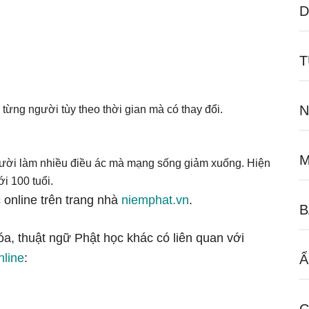
D
T
N
từng người tùy theo thời gian mà có thay đổi.
M
gười làm nhiều điều ác mà mạng sống giảm xuống. Hiện
i 100 tuổi.
 online trên trang nhà
niemphat.vn
.
B
óa, thuật ngữ Phật học khác có liên quan với
nline
:
Ẩ