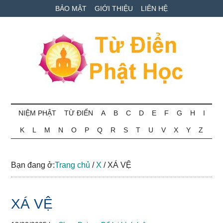
Skip
Skip
Bỏ
BẢO MẬT
GIỚI THIỆU
LIÊN HỆ
to
to
qua
main
secondary
primary
content
menu
sidebar
Từ
Tra
cứu
NIỆM PHẬT
TỪ ĐIỂN
A
B
C
D
E
F
G
H
I
điển
thuật
K
L
M
N
O
P
Q
R
S
T
U
V
X
Y
Z
ngữ
Phật
Phật
học
học
Bạn đang ở:
Trang chủ
/
X
/
XÁ VỆ
online
XÁ VỆ