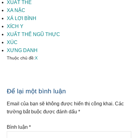
XUẤT THẾ
XA NẶC
XÁ LỢI BÌNH
XÍCH Y
XUẤT THẾ NGŨ THỰC
XÚC
XƯNG DANH
Thuộc chủ đề:
X
Reader
Để lại một bình luận
Interactions
Email của bạn sẽ không được hiển thị công khai.
Các
trường bắt buộc được đánh dấu
*
Bình luận
*