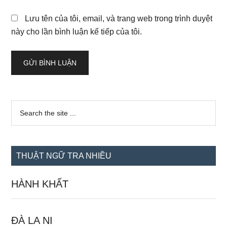
Lưu tên của tôi, email, và trang web trong trình duyệt
này cho lần bình luận kế tiếp của tôi.
Sidebar
Search
the
chính
site
...
THUẬT NGỮ TRA NHIỀU
HÀNH KHẤT
ĐÀ LA NI