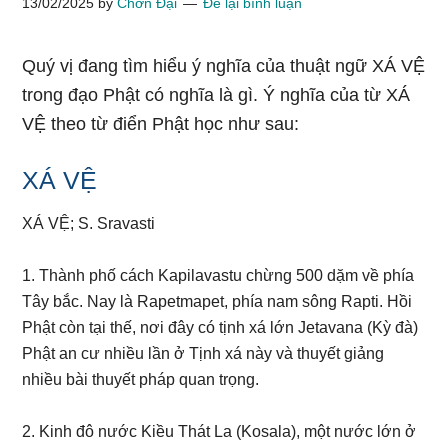
13/02/2025
by
Chơn Đại
Để lại bình luận
Quý vị đang tìm hiểu ý nghĩa của thuật ngữ XÁ VỆ
trong đạo Phật có nghĩa là gì. Ý nghĩa của từ XÁ
VỆ theo từ điển Phật học như sau:
XÁ VỆ
XÁ VỆ; S. Sravasti
1. Thành phố cách Kapilavastu chừng 500 dặm về phía
Tây bắc. Nay là Rapetmapet, phía nam sông Rapti. Hồi
Phật còn tại thế, nơi đây có tịnh xá lớn Jetavana (Kỳ đà)
Phật an cư nhiều lần ở Tịnh xá này và thuyết giảng
nhiều bài thuyết pháp quan trọng.
2. Kinh đô nước Kiều Thát La (Kosala), một nước lớn ở