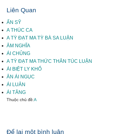
Liên Quan
ẨN SỸ
A THÚC CA
A TỲ ĐẠT MA TỲ BÀ SA LUẬN
ÂM NGHĨA
ÁI CHỦNG
A TỲ ĐẠT MA THỨC THÂN TÚC LUẬN
ÁI BIỆT LY KHỔ
ÂN ÁI NGỤC
ÁI LUÂN
ÁI TĂNG
Thuộc chủ đề:
A
Reader
Để lại một bình luận