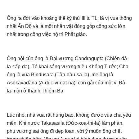
Ông ra đời vào khoảng thế kỷ thứ III tr. TL, là vị vua thống
nhất Ấn Độ và là một nhân vật đóng góp công sức lớn
nhất trong công việc hộ trì Phật giáo.
Ông nội của ông là Đại vương Candragupta (Chiên-đà-
la-cấp-đa), Tổ khai sáng vương triều Khổng Tước; Cha
ông là vua Bindusara (Tân-đầu-sa-la), mẹ ông là
Asokàvadàna (A-dục-vi-đạt-na), con gái của một vị Bà-
la-môn ở thành Thiệm-Ba.
Lúc nhỏ, nhà vua rất hung bạo, không được vua cha yêu
mến. Khi nước Takasasila (Đức-xoa-thi-la) làm phản,
phụ vương sai ông đi dẹp loạn, với ý muốn ông chết