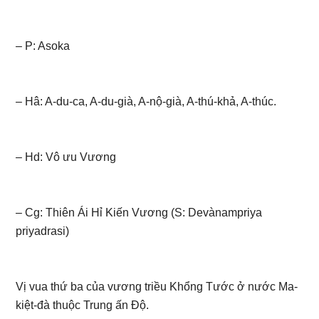
– P: Asoka
– Hâ: A-du-ca, A-du-già, A-nộ-già, A-thú-khả, A-thúc.
– Hd: Vô ưu Vương
– Cg: Thiên Ái Hỉ Kiến Vương (S: Devànampriya
priyadrasi)
Vị vua thứ ba của vương triều Khổng Tước ở nước Ma-
kiệt-đà thuộc Trung ấn Độ.