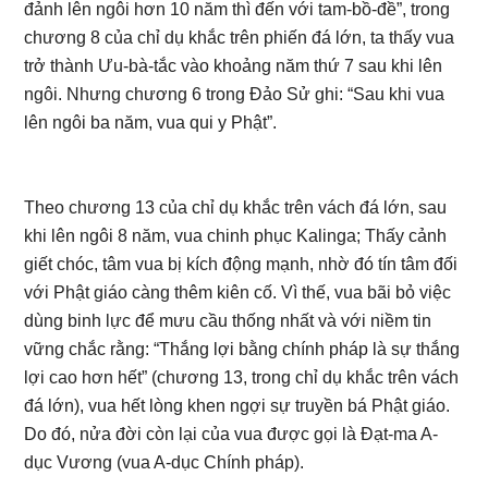
đảnh lên ngôi hơn 10 năm thì đến với tam-bồ-đề”, trong
chương 8 của chỉ dụ khắc trên phiến đá lớn, ta thấy vua
trở thành Ưu-bà-tắc vào khoảng năm thứ 7 sau khi lên
ngôi. Nhưng chương 6 trong Đảo Sử ghi: “Sau khi vua
lên ngôi ba năm, vua qui y Phật”.
Theo chương 13 của chỉ dụ khắc trên vách đá lớn, sau
khi lên ngôi 8 năm, vua chinh phục Kalinga; Thấy cảnh
giết chóc, tâm vua bị kích động mạnh, nhờ đó tín tâm đối
với Phật giáo càng thêm kiên cố. Vì thế, vua bãi bỏ việc
dùng binh lực để mưu cầu thống nhất và với niềm tin
vững chắc rằng: “Thắng lợi bằng chính pháp là sự thắng
lợi cao hơn hết” (chương 13, trong chỉ dụ khắc trên vách
đá lớn), vua hết lòng khen ngợi sự truyền bá Phật giáo.
Do đó, nửa đời còn lại của vua được gọi là Đạt-ma A-
dục Vương (vua A-dục Chính pháp).