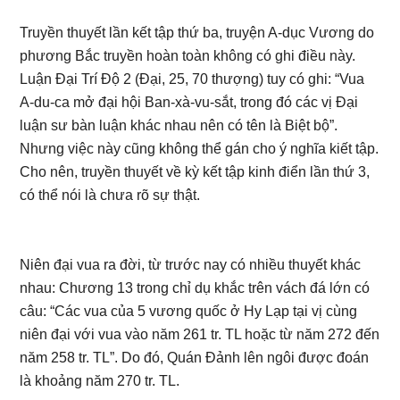
Truyền thuyết lần kết tập thứ ba, truyện A-dục Vương do
phương Bắc truyền hoàn toàn không có ghi điều này.
Luận Đại Trí Độ 2 (Đại, 25, 70 thượng) tuy có ghi: “Vua
A-du-ca mở đại hội Ban-xà-vu-sắt, trong đó các vị Đại
luận sư bàn luận khác nhau nên có tên là Biệt bộ”.
Nhưng việc này cũng không thể gán cho ý nghĩa kiết tập.
Cho nên, truyền thuyết về kỳ kết tập kinh điển lần thứ 3,
có thể nói là chưa rõ sự thật.
Niên đại vua ra đời, từ trước nay có nhiều thuyết khác
nhau: Chương 13 trong chỉ dụ khắc trên vách đá lớn có
câu: “Các vua của 5 vương quốc ở Hy Lạp tại vị cùng
niên đại với vua vào năm 261 tr. TL hoặc từ năm 272 đến
năm 258 tr. TL”. Do đó, Quán Đảnh lên ngôi được đoán
là khoảng năm 270 tr. TL.