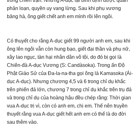
trong chiến trận. Nhưng A-dục lại bình định được quân
phản loạn, quyền uy vang lừng. Sau khi phụ vương
băng hà, ông giết chết anh em mình rồi lên ngôi.
Có thuyết cho rằng A-dục giết 99 người anh em, sau khi
ông lên ngôi vẫn còn hung bạo, giết đại thần và phụ nữ,
xây lao ngục, tàn hại nhân dân vô tội, do đó bị gọi là
Chiên-đà A-dục Vương (S: Candàsoka). Trong ấn Độ
Phật Giáo Sử của Đa-la-na-tha gọi ông là Kamasoka (Ái-
dục A-dục). Nhưng chương 4,5 và 6 trong chỉ dụ khắc
trên phiến đá lớn, chương 7 trong chỉ dụ khắc trên trụ đá
và trong chỉ dụ của hoàng hậu đều chép rằng: Thời gian
vua A-dục trị vì, còn có anh em, chị em. Thế nên truyền
thuyết rằng vua A-dục giết hết anh em có thể là do đời
sau thêm vào.