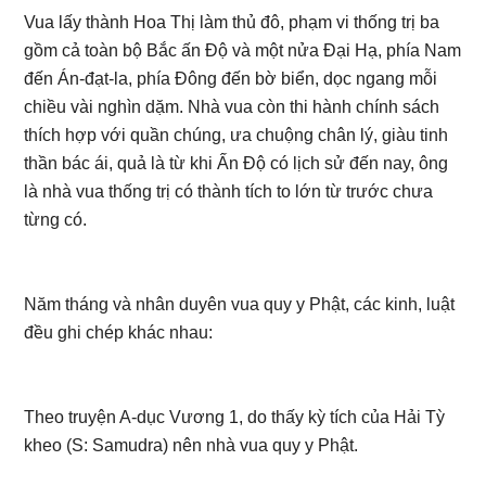
Vua lấy thành Hoa Thị làm thủ đô, phạm vi thống trị ba
gồm cả toàn bộ Bắc ấn Độ và một nửa Đại Hạ, phía Nam
đến Án-đạt-la, phía Đông đến bờ biển, dọc ngang mỗi
chiều vài nghìn dặm. Nhà vua còn thi hành chính sách
thích hợp với quần chúng, ưa chuộng chân lý, giàu tinh
thần bác ái, quả là từ khi Ấn Độ có lịch sử đến nay, ông
là nhà vua thống trị có thành tích to lớn từ trước chưa
từng có.
Năm tháng và nhân duyên vua quy y Phật, các kinh, luật
đều ghi chép khác nhau:
Theo truyện A-dục Vương 1, do thấy kỳ tích của Hải Tỳ
kheo (S: Samudra) nên nhà vua quy y Phật.