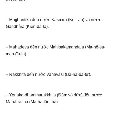
– Majjhantika đến nước Kasmira (Kế Tân) và nước
Gandhàra (Kiện-đà-la).
– Mahadeva đến nước Mahisakamandala (Ma-hê-sa-
mạn-đà-la).
– Rakkhita đến nước Vanavàsi (Bà-na-bà-tư).
– Yonaka-dhammarakkhita (Đàm vô đức) đến nước
Mahà-rattha (Ma-ha-lặc-tha).