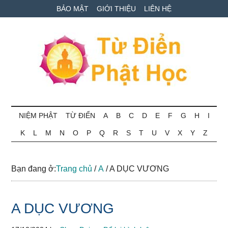
Skip
Skip
Bỏ
BẢO MẬT
GIỚI THIỆU
LIÊN HỆ
to
to
qua
main
secondary
primary
content
menu
sidebar
Từ
Tra
cứu
NIỆM PHẬT
TỪ ĐIỂN
A
B
C
D
E
F
G
H
I
điển
thuật
K
L
M
N
O
P
Q
R
S
T
U
V
X
Y
Z
ngữ
Phật
Phật
học
học
Bạn đang ở:
Trang chủ
/
A
/
A DỤC VƯƠNG
online
A DỤC VƯƠNG