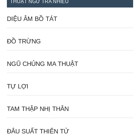
THUẬT NGỮ TRA NHIỀU
DIỆU ÂM BỒ TÁT
ĐỒ TRỪNG
NGŨ CHỦNG MA THUẬT
TỰ LỢI
TAM THẬP NHỊ THÂN
ĐÂU SUẤT THIÊN TỬ