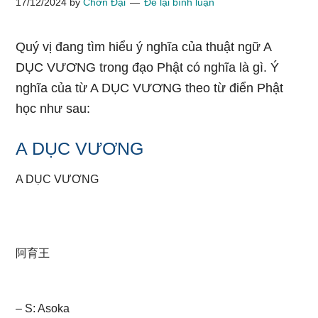
17/12/2024
by
Chơn Đại
Để lại bình luận
Quý vị đang tìm hiểu ý nghĩa của thuật ngữ A
DỤC VƯƠNG trong đạo Phật có nghĩa là gì. Ý
nghĩa của từ A DỤC VƯƠNG theo từ điển Phật
học như sau:
A DỤC VƯƠNG
A DỤC VƯƠNG
阿育王
– S: Asoka