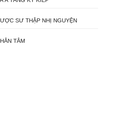
A A TĂNG KỲ KIẾP
ƯỢC SƯ THẬP NHỊ NGUYỆN
HÂN TÂM