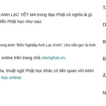
T
ữ ANH LẠC YẾT MA trong đạo Phật có nghĩa là gì.
iển Phật học như sau:
D
B
rong kinh “Bổn Nghiệp Anh Lạc Kinh”, cho nên gọi là Anh
 online trên trang nhà
niemphat.vn
.
B
hóa, thuật ngữ Phật học khác có liên quan với ANH
Ẩ
 học online
:
N