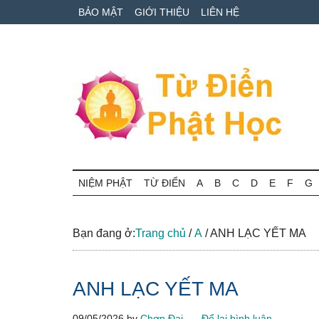
Skip
Skip
Bỏ
BẢO MẬT
GIỚI THIỆU
LIÊN HỆ
to
to
qua
main
secondary
primary
content
menu
sidebar
Từ
Tra
cứu
NIỆM PHẬT
TỪ ĐIỂN
A
B
C
D
E
F
G
điển
thuật
ngữ
Phật
Phật
Bạn đang ở:
Trang chủ
/
A
/
ANH LẠC YẾT MA
học
học
online
ANH LẠC YẾT MA
09/05/2026
by
Chơn Đại
Để lại bình luận