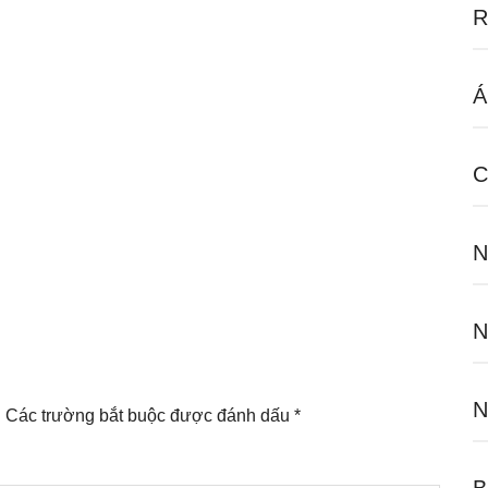
R
Á
C
N
N
N
.
Các trường bắt buộc được đánh dấu
*