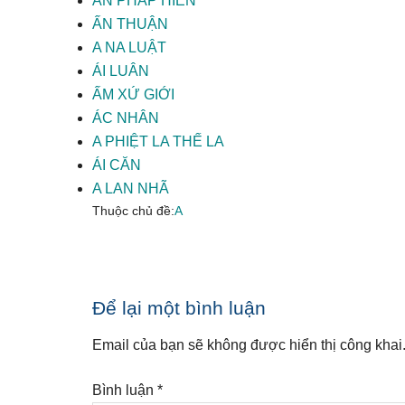
AN PHÁP HIỀN
ẤN THUẬN
A NA LUẬT
ÁI LUÂN
ẤM XỨ GIỚI
ÁC NHÂN
A PHIỆT LA THẾ LA
ÁI CĂN
A LAN NHÃ
Thuộc chủ đề:
A
Reader
Để lại một bình luận
Interactions
Email của bạn sẽ không được hiển thị công khai
Bình luận
*