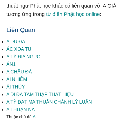
thuật ngữ Phật học khác có liên quan với A GIÀ
tương ứng trong
từ điển Phật học online
:
Liên Quan
A DU ĐA
ÁC XOA TỤ
A TỲ ĐỊA NGỤC
ÁN1
A CHÂU ĐÀ
ÁI NHIỄM
ÁI THỦY
A DI ĐÀ TAM THẬP THẤT HIỆU
A TỲ ĐẠT MA THUẬN CHÁNH LÝ LUẬN
A THUẬN NA
Thuộc chủ đề:
A