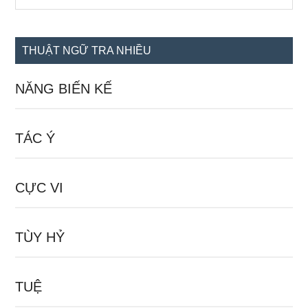
the
chính
site
...
THUẬT NGỮ TRA NHIỀU
NĂNG BIẾN KẾ
TÁC Ý
CỰC VI
TÙY HỶ
TUỆ