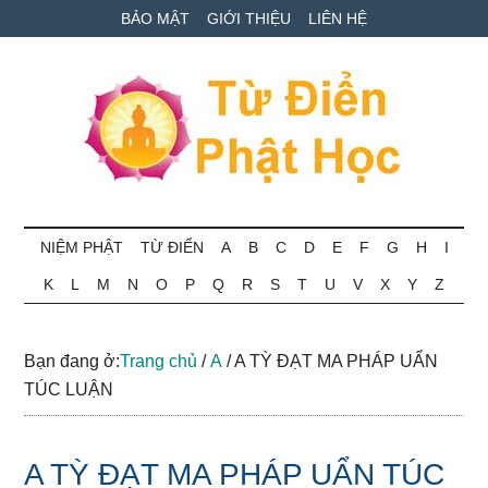
Skip
Skip
Bỏ
BẢO MẬT
GIỚI THIỆU
LIÊN HỆ
to
to
qua
main
secondary
primary
content
menu
sidebar
Từ
Tra
cứu
NIỆM PHẬT
TỪ ĐIỂN
A
B
C
D
E
F
G
H
I
điển
thuật
K
L
M
N
O
P
Q
R
S
T
U
V
X
Y
Z
ngữ
Phật
Phật
học
học
Bạn đang ở:
Trang chủ
/
A
/
A TỲ ĐẠT MA PHÁP UẨN
online
TÚC LUẬN
A TỲ ĐẠT MA PHÁP UẨN TÚC