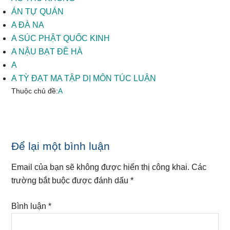
ÁN TỰ QUÁN
A ĐÀ NA
A SÚC PHẬT QUỐC KINH
A NẬU BẠT ĐỀ HÀ
A
A TỲ ĐẠT MA TẬP DỊ MÔN TÚC LUẬN
Thuộc chủ đề:
A
Reader
Để lại một bình luận
Interactions
Email của bạn sẽ không được hiển thị công khai.
Các
trường bắt buộc được đánh dấu
*
Bình luận
*