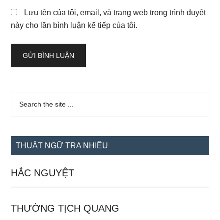
Lưu tên của tôi, email, và trang web trong trình duyệt
này cho lần bình luận kế tiếp của tôi.
Sidebar
Search
the
chính
site
...
THUẬT NGỮ TRA NHIỀU
HẮC NGUYỆT
THƯỜNG TỊCH QUANG