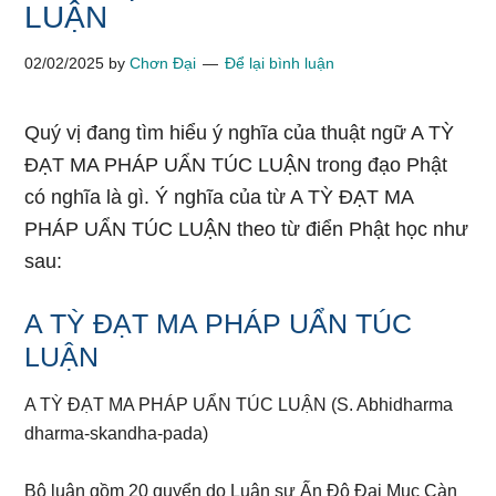
LUẬN
02/02/2025
by
Chơn Đại
Để lại bình luận
Quý vị đang tìm hiểu ý nghĩa của thuật ngữ A TỲ
ĐẠT MA PHÁP UẨN TÚC LUẬN trong đạo Phật
có nghĩa là gì. Ý nghĩa của từ A TỲ ĐẠT MA
PHÁP UẨN TÚC LUẬN theo từ điển Phật học như
sau:
A TỲ ĐẠT MA PHÁP UẨN TÚC
LUẬN
A TỲ ĐẠT MA PHÁP UẨN TÚC LUẬN (S. Abhidharma
dharma-skandha-pada)
Bộ luận gồm 20 quyển do Luận sư Ấn Độ Đại Mục Càn