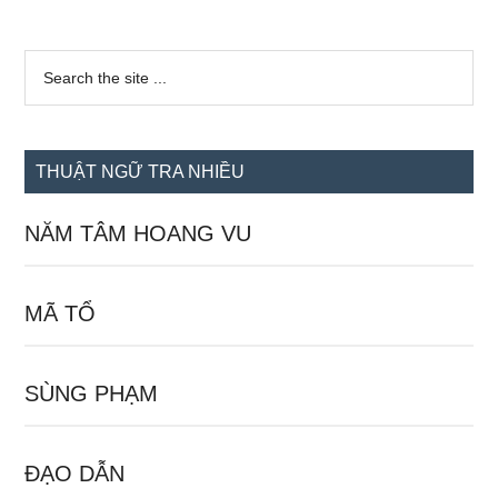
Sidebar
Search
the
chính
site
...
THUẬT NGỮ TRA NHIỀU
NĂM TÂM HOANG VU
MÃ TỔ
SÙNG PHẠM
ĐẠO DẪN