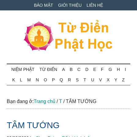
Skip
Skip
Bỏ
BẢO MẬT
GIỚI THIỆU
LIÊN HỆ
to
to
qua
main
secondary
primary
content
menu
sidebar
Từ
Tra
cứu
NIỆM PHẬT
TỪ ĐIỂN
A
B
C
D
E
F
G
H
I
điển
thuật
K
L
M
N
O
P
Q
R
S
T
U
V
X
Y
Z
ngữ
Phật
Phật
học
học
Bạn đang ở:
Trang chủ
/
T
/
TÂM TƯỚNG
online
TÂM TƯỚNG