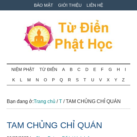
Skip
Skip
Bỏ
BẢO MẬT
GIỚI THIỆU
LIÊN HỆ
to
to
qua
main
secondary
primary
content
menu
sidebar
Từ
Tra
cứu
NIỆM PHẬT
TỪ ĐIỂN
A
B
C
D
E
F
G
H
I
điển
thuật
K
L
M
N
O
P
Q
R
S
T
U
V
X
Y
Z
ngữ
Phật
Phật
học
học
Bạn đang ở:
Trang chủ
/
T
/
TAM CHỦNG CHỈ QUÁN
online
TAM CHỦNG CHỈ QUÁN