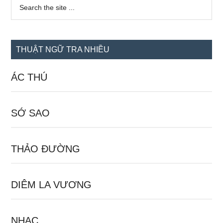
Sidebar
Search
the
chính
site
...
THUẬT NGỮ TRA NHIỀU
ÁC THÚ
SỚ SAO
THẢO ĐƯỜNG
DIÊM LA VƯƠNG
NHẠC