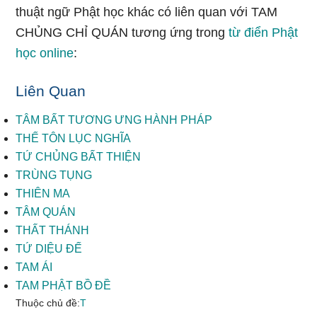
thuật ngữ Phật học khác có liên quan với TAM
CHỦNG CHỈ QUÁN tương ứng trong
từ điển Phật
học online
:
Liên Quan
TÂM BẤT TƯƠNG ƯNG HÀNH PHÁP
THẾ TÔN LỤC NGHĨA
TỨ CHỦNG BẤT THIỆN
TRÙNG TỤNG
THIÊN MA
TÂM QUÁN
THẤT THÁNH
TỨ DIỆU ĐẾ
TAM ÁI
TAM PHẬT BỒ ĐỀ
Thuộc chủ đề:
T