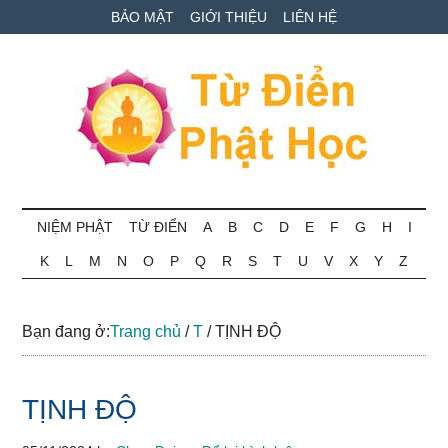
Skip
Skip
Bỏ
BẢO MẬT
GIỚI THIỆU
LIÊN HỆ
to
to
qua
main
secondary
primary
content
menu
sidebar
Từ
Tra
cứu
NIỆM PHẬT
TỪ ĐIỂN
A
B
C
D
E
F
G
H
I
điển
thuật
K
L
M
N
O
P
Q
R
S
T
U
V
X
Y
Z
ngữ
Phật
Phật
học
học
Bạn đang ở:
Trang chủ
/
T
/
TỊNH ĐỘ
online
TỊNH ĐỘ