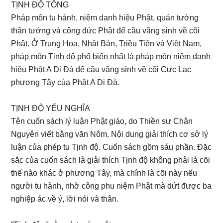
TỊNH ĐỘ TÔNG
Pháp môn tu hành, niệm danh hiệu Phật, quán tưởng
thân tướng và công đức Phật để cầu vãng sinh về cõi
Phật. Ở Trung Hoa, Nhật Bản, Triều Tiên và Việt Nam,
pháp môn Tịnh độ phổ biến nhất là pháp môn niệm danh
hiệu Phật A Di Đà để cầu vãng sinh về cõi Cực Lạc
phương Tây của Phật A Di Đà.
TỊNH ĐỘ YẾU NGHĨA
Tên cuốn sách lý luận Phật giáo, do Thiền sư Chân
Nguyên viết bằng văn Nôm. Nội dung giải thích cơ sở lý
luận của phép tu Tịnh độ. Cuốn sách gồm sáu phần. Đặc
sắc của cuốn sách là giải thích Tịnh độ không phải là cõi
thế nào khác ở phương Tây, mà chính là cõi này nếu
người tu hành, nhờ công phu niệm Phật mà dứt được ba
nghiệp ác về ý, lời nói và thân.