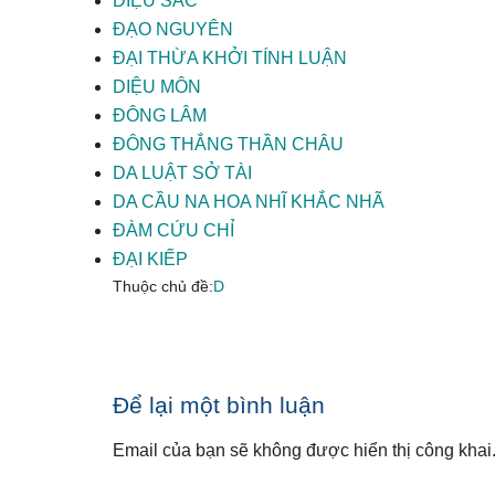
DIỆU SẮC
ĐẠO NGUYÊN
ĐẠI THỪA KHỞI TÍNH LUẬN
DIỆU MÔN
ĐÔNG LÂM
ĐÔNG THẮNG THẦN CHÂU
DA LUẬT SỞ TÀI
DA CẦU NA HOA NHĨ KHẮC NHÃ
ĐÀM CỨU CHỈ
ĐẠI KIẾP
Thuộc chủ đề:
D
Reader
Để lại một bình luận
Interactions
Email của bạn sẽ không được hiển thị công khai