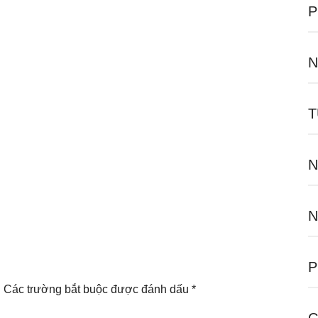
P
N
T
N
N
P
.
Các trường bắt buộc được đánh dấu
*