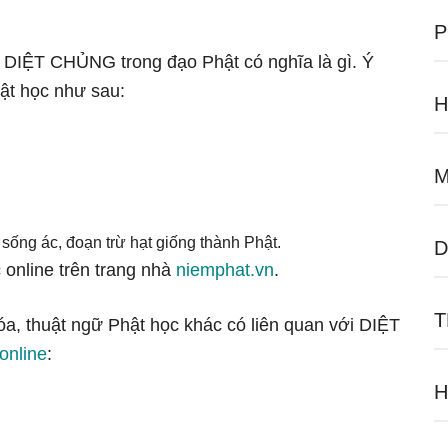
P
ữ DIỆT CHỦNG trong đạo Phật có nghĩa là gì. Ý
ật học như sau:
H
M
sống ác, đoạn trừ hạt giống thành Phật.
D
 online trên trang nhà
niemphat.vn
.
T
óa, thuật ngữ Phật học khác có liên quan với DIỆT
online
:
H